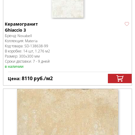
Керамогранит
Ghiaccio 3
Бренд:
Novabell
Коллекция:
Materia
Код товара:
SD-138638
-99
В коробке
:
14 шт, 1.276 м
2
Размер:
300x300 мм
Сроки доставки: 7 - 9 дней
в наличии
8110
руб.
/м
2
Цена: