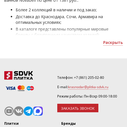
ванной Novabell по цене от 1381 руб.:
Более 2 коллекций в наличии и под заказ;
Доставка до Краснодара, Сочи, Армавира на
оптимальных условиях;
В каталоге представлены популярные мировые
бренды с безупречным качеством изделий;
Напольная плитка для ванной Novabell - для
Раскрыть
облицовки жилых и коммерческих помещений;
Получить скидку или оформить 3D дизайн можно по
почте
krasnodar@plitka-sdvk.ru
.
Телефон:
+7 (861) 205-02-80
E-mail:
krasnodar@plitka-sdvk.ru
Режим работы: Пн-Вскр 09:00-18:00
ЗАКАЗАТЬ ЗВОНОК
Плитки
Бренды