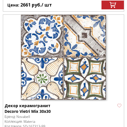
2661
руб.
/ шт
Цена:
Декор керамогранит
Decoro Vietri Mix 30x30
Бренд:
Novabell
Коллекция:
Materia
Код товара:
SD-167313
-99