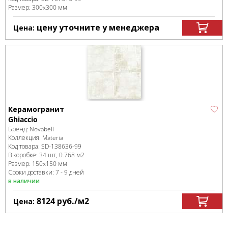
Размер:
300x300 мм
цену уточните у менеджера
Цена:
Керамогранит
Ghiaccio
Бренд:
Novabell
Коллекция:
Materia
Код товара:
SD-138636
-99
В коробке
:
34 шт, 0.768 м
2
Размер:
150x150 мм
Сроки доставки: 7 - 9 дней
в наличии
8124
руб.
/м
2
Цена: