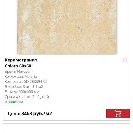
Керамогранит
Chiaro 60x60
Бренд:
Novabell
Коллекция:
Materia
Код товара:
SD-253394
-99
В коробке
:
3 шт, 1.1 м
2
Размер:
600x600 мм
Сроки доставки: 7 - 9 дней
в наличии
8463
руб.
/м
2
Цена: