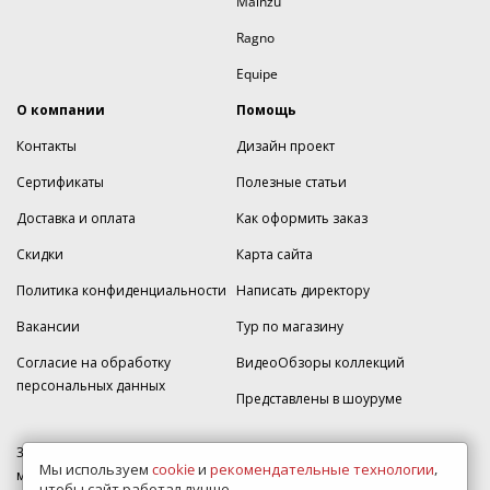
Mainzu
Ragno
Equipe
О компании
Помощь
Контакты
Дизайн проект
Сертификаты
Полезные статьи
Доставка и оплата
Как оформить заказ
Скидки
Карта сайта
Политика конфиденциальности
Написать директору
Вакансии
Тур по магазину
Согласие на обработку
ВидеоОбзоры коллекций
персональных данных
Представлены в шоуруме
350005, г. Краснодар, Прикубанский округ, ул.Кореновская, дом 49,
Мы используем
cookie
и
рекомендательные технологии
,
магазин Плитка-SDVK.
чтобы сайт работал лучше.