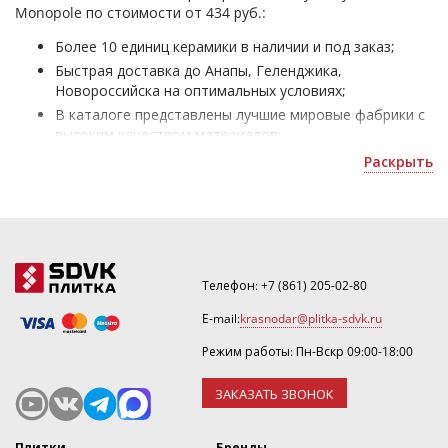
Monopole по стоимости от 434 руб.:
Более 10 единиц керамики в наличии и под заказ;
Быстрая доставка до Анапы, Геленджика,
Новороссийска на оптимальных условиях;
В каталоге представлены лучшие мировые фабрики с
высоким качеством материалов;
Плитка для кухни Monopole - для оформления домов и
Раскрыть
офисных помещений;
Получить скидку или рассчитать количество можно
по номеру ☎
+7(861)205-02-80
.
Телефон:
+7 (861) 205-02-80
E-mail:
krasnodar@plitka-sdvk.ru
Режим работы: Пн-Вскр 09:00-18:00
ЗАКАЗАТЬ ЗВОНОК
Плитки
Бренды