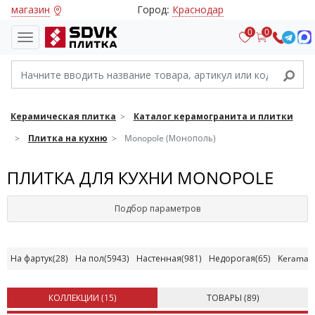
магазин
Город:
Краснодар
0
0
Керамическая плитка
Каталог керамогранита и плитки
Плитка на кухню
Monopole (Монополь)
ПЛИТКА ДЛЯ КУХНИ MONOPOLE
Подбор параметров
На фартук
(28)
На пол
(5943)
Настенная
(981)
Недорогая
(65)
Kerama M
КОЛЛЕКЦИИ (
15
)
ТОВАРЫ (
89
)