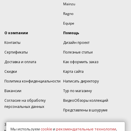
Mainzu
Ragno
Equipe
О компании
Помощь
Контакты
Дизайн проект
Сертификаты
Полезные статьи
Доставка и оплата
Как оформить заказ
Скидки
Карта сайта
Политика конфиденциальности
Написать директору
Вакансии
Тур по магазину
Согласие на обработку
ВидеоОбзоры коллекций
персональных данных
Представлены в шоуруме
350005, г. Краснодар, Прикубанский округ, ул.Кореновская, дом 49,
Мы используем
cookie
и
рекомендательные технологии
,
магазин Плитка-SDVK.