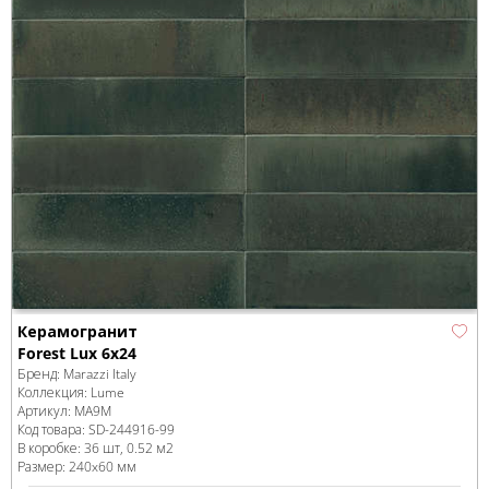
Керамогранит
Forest Lux 6x24
Бренд:
Marazzi Italy
Коллекция:
Lume
Артикул:
MA9M
Код товара:
SD-244916
-99
В коробке
:
36 шт, 0.52 м
2
Размер:
240x60 мм