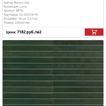
Бренд:
Marazzi Italy
Коллекция:
Lume
Артикул:
MP90
Код товара:
SD-282558
-99
В коробке
:
36 шт, 0.52 м
2
Размер:
240x60 мм
7182
руб.
/м
2
Цена: