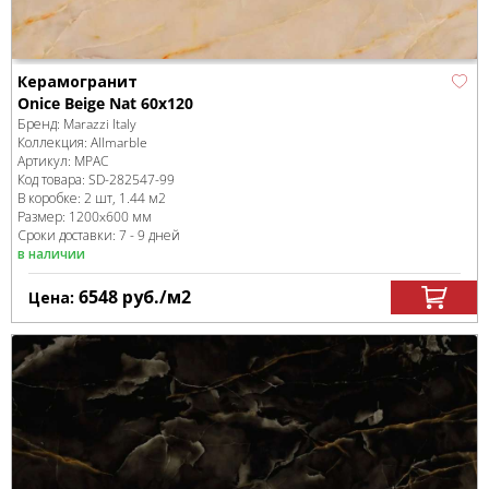
Керамогранит
Onice Beige Nat 60x120
Бренд:
Marazzi Italy
Коллекция:
Allmarble
Артикул:
MPAC
Код товара:
SD-282547
-99
В коробке
:
2 шт, 1.44 м
2
Размер:
1200x600 мм
Сроки доставки: 7 - 9 дней
в наличии
6548
руб.
/м
2
Цена: