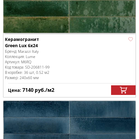
Керамогранит
Green Lux 6x24
Бренд:
Marazzi Italy
Коллекция:
Lume
Артикул:
M6RQ
Код товара:
SD-206811
-99
В коробке
:
36 шт, 0.52 м
2
Размер:
240x60 мм
7140
руб.
/м
2
Цена: