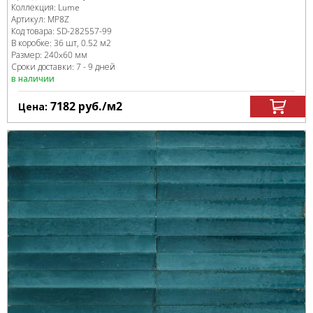
Коллекция:
Lume
Артикул:
MP8Z
Код товара:
SD-282557
-99
В коробке
:
36 шт, 0.52 м
2
Размер:
240x60 мм
Сроки доставки: 7 - 9 дней
в наличии
7182
руб.
/м
2
Цена: