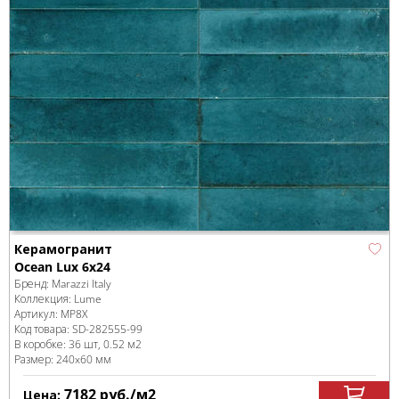
Керамогранит
Ocean Lux 6x24
Бренд:
Marazzi Italy
Коллекция:
Lume
Артикул:
MP8X
Код товара:
SD-282555
-99
В коробке
:
36 шт, 0.52 м
2
Размер:
240x60 мм
7182
руб.
/м
2
Цена: