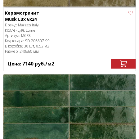
Керамогранит
Musk Lux 6x24
Бренд:
Marazzi Italy
Коллекция:
Lume
Артикул:
M6RS
Код товара:
SD-206807
-99
В коробке
:
36 шт, 0.52 м
2
Размер:
240x60 мм
7140
руб.
/м
2
Цена: