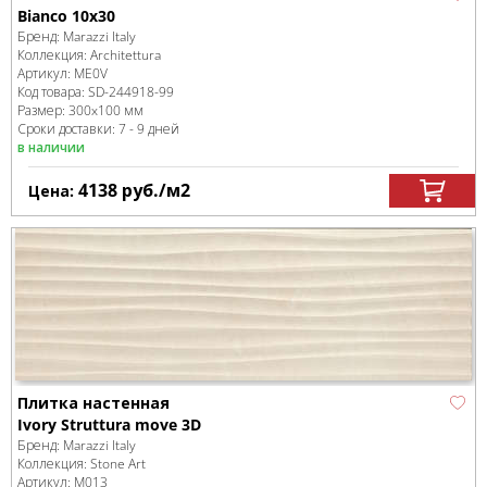
Bianco 10x30
Бренд:
Marazzi Italy
Коллекция:
Architettura
Артикул:
ME0V
Код товара:
SD-244918
-99
Размер:
300x100 мм
Сроки доставки: 7 - 9 дней
в наличии
4138
руб.
/м
2
Цена:
Плитка настенная
Ivory Struttura move 3D
Бренд:
Marazzi Italy
Коллекция:
Stone Art
Артикул:
M013