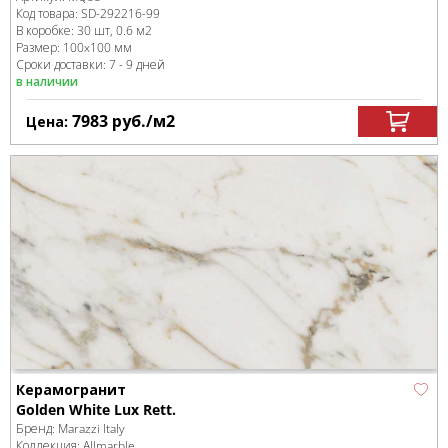
Код товара:
SD-292216
-99
В коробке
:
30 шт, 0.6 м
2
Размер:
100x100 мм
Сроки доставки: 7 - 9 дней
в наличии
7983
руб.
/м
2
Цена:
Керамогранит
Golden White Lux Rett.
Бренд:
Marazzi Italy
Коллекция:
Allmarble