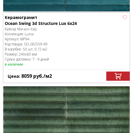
Керамогранит
Ocean Swing 3d Structure Lux 6x24
Бренд:
Marazzi Italy
Коллекция:
Lume
Артикул:
MP94
Код товара:
SD-282559
-99
В коробке
:
50 шт, 0.72 м
2
Размер:
240x60 мм
Сроки доставки: 7 - 9 дней
в наличии
8059
руб.
/м
2
Цена: