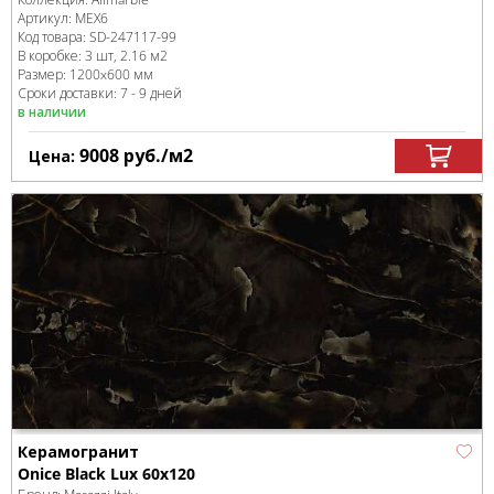
Артикул:
MEX6
Код товара:
SD-247117
-99
В коробке
:
3 шт, 2.16 м
2
Размер:
1200x600 мм
Сроки доставки: 7 - 9 дней
в наличии
9008
руб.
/м
2
Цена:
Керамогранит
Onice Black Lux 60x120