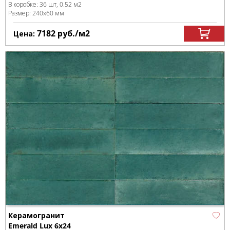
В коробке
:
36 шт, 0.52 м
2
Размер:
240x60 мм
7182
руб.
/м
2
Цена:
Керамогранит
Emerald Lux 6x24