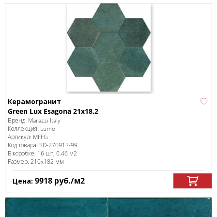
Керамогранит
Green Lux Esagona 21x18.2
Бренд:
Marazzi Italy
Коллекция:
Lume
Артикул:
MFFG
Код товара:
SD-270913
-99
В коробке
:
16 шт, 0.46 м
2
Размер:
210x182 мм
9918
руб.
/м
2
Цена: