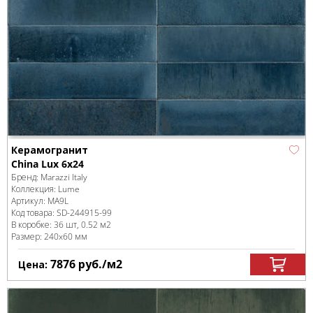
Керамогранит
China Lux 6x24
Бренд:
Marazzi Italy
Коллекция:
Lume
Артикул:
MA9L
Код товара:
SD-244915
-99
В коробке
:
36 шт, 0.52 м
2
Размер:
240x60 мм
7876
руб.
/м
2
Цена: