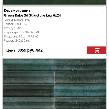
Керамогранит
Green Rake 3d Structure Lux 6x24
Бренд:
Marazzi Italy
Коллекция:
Lume
Артикул:
MP9L
Код товара:
SD-282560
-99
В коробке
:
50 шт, 0.72 м
2
Размер:
240x60 мм
8059
руб.
/м
2
Цена: