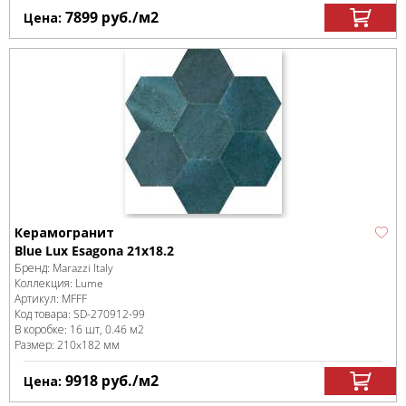
7899
руб.
/м
2
Цена:
Керамогранит
Blue Lux Esagona 21x18.2
Бренд:
Marazzi Italy
Коллекция:
Lume
Артикул:
MFFF
Код товара:
SD-270912
-99
В коробке
:
16 шт, 0.46 м
2
Размер:
210x182 мм
9918
руб.
/м
2
Цена: