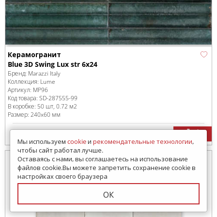
Керамогранит
Blue 3D Swing Lux str 6x24
Бренд:
Marazzi Italy
Коллекция:
Lume
Артикул:
MP96
Код товара:
SD-287555
-99
В коробке
:
50 шт, 0.72 м
2
Размер:
240x60 мм
8059
руб.
/м
2
Цена:
Мы используем
cookie
и
рекомендательные технологии
,
чтобы сайт работал лучше.
Оставаясь с нами, вы соглашаетесь на использование
файлов cookie.Вы можете запретить сохранение cookie в
настройках своего браузера
ОК