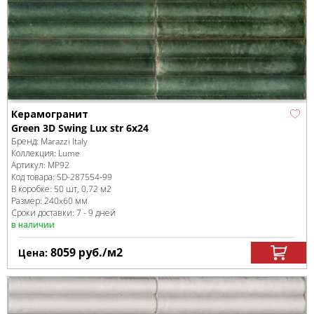
Керамогранит
Green 3D Swing Lux str 6x24
Бренд:
Marazzi Italy
Коллекция:
Lume
Артикул:
MP92
Код товара:
SD-287554
-99
В коробке
:
50 шт, 0.72 м
2
Размер:
240x60 мм
Сроки доставки: 7 - 9 дней
в наличии
8059
руб.
/м
2
Цена: