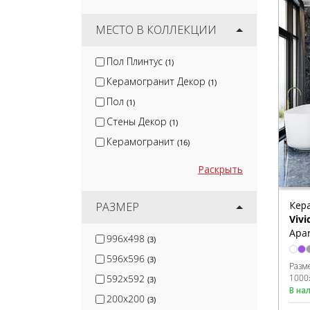
CL KER
(11)
Venux Surface S.L.U
МЕСТО В КОЛЛЕКЦИИ
(13)
Jano Tiles
(16)
Пол Плинтус
(1)
Keratile
(48)
Керамогранит Декор
(1)
Monopole
(55)
Пол
(1)
Стены Декор
(1)
Керамогранит
(16)
Раскрыть
Кер
РАЗМЕР
Vivi
Apar
996x498
(3)
596x596
(3)
Разм
1000
592x592
(3)
В на
200x200
(3)