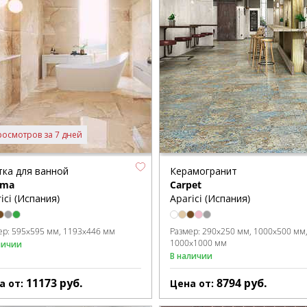
росмотров за 7 дней
тка для ванной
Керамогранит
gma
Carpet
ici (Испания)
Aparici (Испания)
ер:
595x595 мм
1193x446 мм
Размер:
290x250 мм
1000x500 мм
1000x1000 мм
личии
В наличии
11173
руб.
8794
руб.
а от:
Цена от: