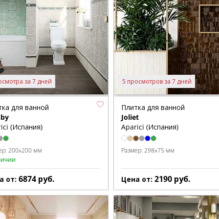
осмотра за 7 дней
5 просмотров за 7 дней
тка для ванной
Плитка для ванной
sby
Joliet
ici (Испания)
Aparici (Испания)
ер:
200x200 мм
Размер:
298x75 мм
личии
6874
руб.
2190
руб.
а от:
Цена от: