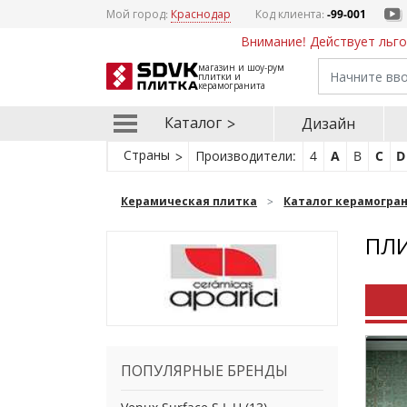
Мой город:
Краснодар
Код клиента:
-99-001
Внимание! Действует льго
магазин и шоу-рум
плитки и
керамогранита
Каталог
Дизайн
Страны
Производители:
4
A
B
C
D
Керамическая плитка
Каталог керамогра
ПЛИ
ПОПУЛЯРНЫЕ БРЕНДЫ