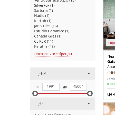
Venux Surface S.L.U
(13)
SilverFox
(1)
Sartoria
(1)
Nadis
(1)
KerLab
(1)
Jano Tiles
(16)
Estudio Ceramico
(1)
Canada Gres
(1)
CL KER
(11)
4 пр
Keratile
(48)
Показать все бренды
Пли
Gat
Apar
ЦЕНА
Разм
В на
Цен
ЦВЕТ