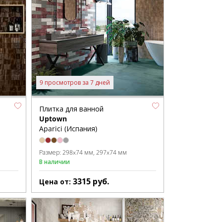
9 просмотров за 7 дней
Плитка для ванной
Uptown
Aparici (Испания)
Размер:
298x74 мм
297x74 мм
В наличии
3315
руб.
Цена от: