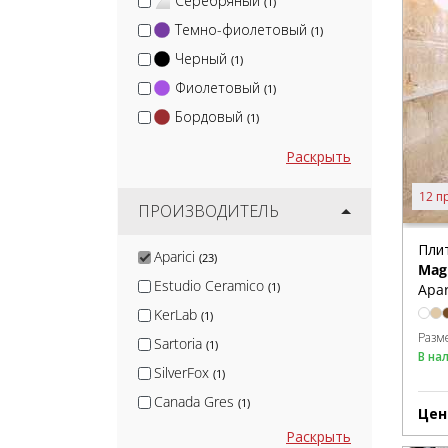
Серебряный
(1)
Темно-фиолетовый
(1)
Черный
(1)
Фиолетовый
(1)
Бордовый
(1)
Раскрыть
12 п
ПРОИЗВОДИТЕЛЬ
Пли
Aparici
(23)
Ma
Estudio Ceramico
(1)
Apar
KerLab
(1)
Разм
Sartoria
(1)
В на
SilverFox
(1)
Canada Gres
(1)
Цен
Nadis
(1)
Раскрыть