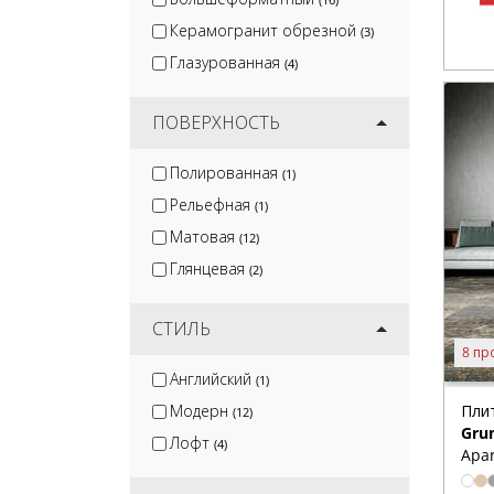
Керамогранит обрезной
(3)
Глазурованная
(4)
ПОВЕРХНОСТЬ
Полированная
(1)
Рельефная
(1)
Матовая
(12)
Глянцевая
(2)
СТИЛЬ
8 пр
Английский
(1)
Модерн
Пли
(12)
Gru
Лофт
(4)
Apar