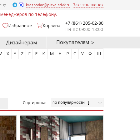
ину
krasnodar@plitka-sdvk.ru
Заказать звонок
у менеджеров по телефону.
+7 (861) 205-02-80
Избранное
Корзина
Пн-Вс 09:00-18:00
Покупателям
Дизайнерам
W
X
Y
Z
Г
Е
К
М
Н
Р
С
У
Ф
Ш
по популярности
Cортировка: