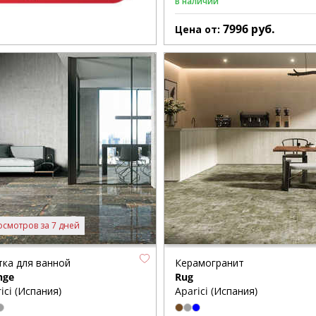
В наличии
7996
руб.
Цена от:
осмотров за 7 дней
тка для ванной
Керамогранит
nge
Rug
ici (Испания)
Aparici (Испания)