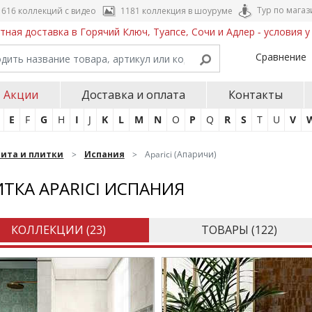
Тур по магаз
616 коллекций с видео
1181 коллекция в шоуруме
тная доставка в Горячий Ключ, Туапсе, Сочи и Адлер - условия 
Сравнение
Акции
Доставка и оплата
Контакты
E
F
G
H
I
J
K
L
M
N
O
P
Q
R
S
T
U
V
нита и плитки
Испания
Aparici (Апаричи)
ТКА APARICI ИСПАНИЯ
КОЛЛЕКЦИИ (
23
)
ТОВАРЫ (
122
)