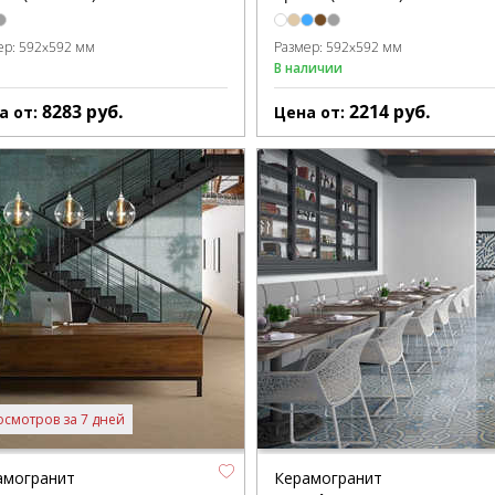
ер:
592x592 мм
Размер:
592x592 мм
В наличии
8283
руб.
2214
руб.
а от:
Цена от:
осмотров за 7 дней
амогранит
Керамогранит