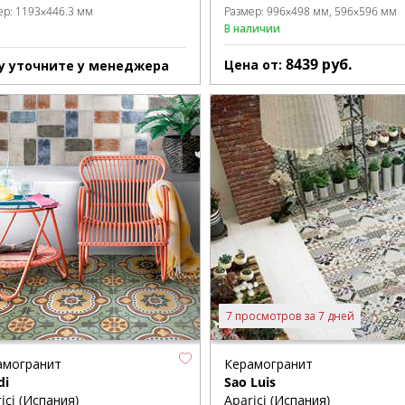
ер:
1193x446.3 мм
Размер:
996x498 мм
596x596 мм
В наличии
8439
руб.
Цена от:
у уточните у менеджера
7 просмотров за 7 дней
амогранит
Керамогранит
di
Sao Luis
ici (Испания)
Aparici (Испания)