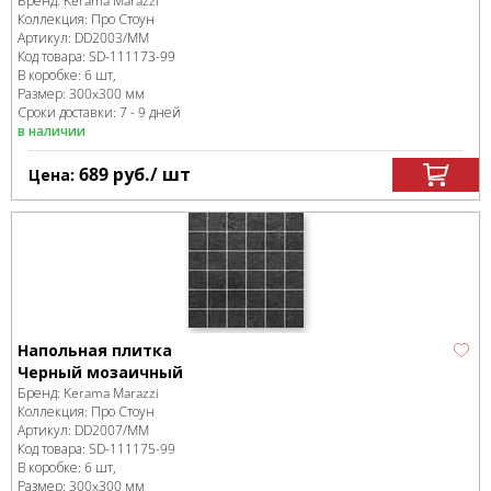
Бренд:
Kerama Marazzi
Коллекция:
Про Стоун
Артикул:
DD2003/MM
Код товара:
SD-111173
-99
В коробке
:
6 шт,
Размер:
300x300 мм
Сроки доставки: 7 - 9 дней
в наличии
689
руб.
/ шт
Цена:
Напольная плитка
Черный мозаичный
Бренд:
Kerama Marazzi
Коллекция:
Про Стоун
Артикул:
DD2007/MM
Код товара:
SD-111175
-99
В коробке
:
6 шт,
Размер:
300x300 мм