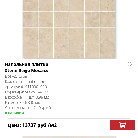
Напольная плитка
Stone Beige Mosaico
Бренд:
Italon
Коллекция:
Continuum
Артикул:
610110001023
Код товара:
SD-251745
-99
В коробке
:
11 шт, 0.99 м
2
Размер:
300x300 мм
Сроки доставки: 7 - 9 дней
в наличии
13737
руб.
/м
2
Цена: