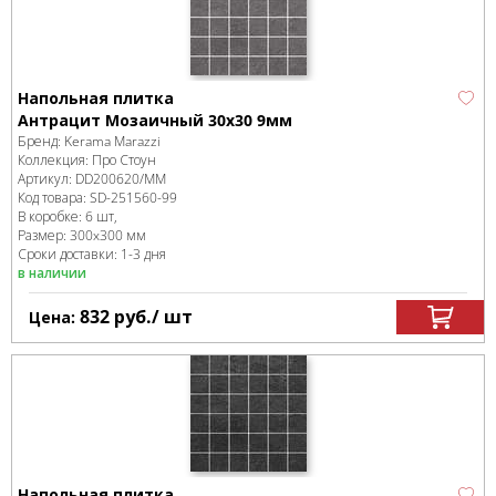
Напольная плитка
Антрацит Мозаичный 30x30 9мм
Бренд:
Kerama Marazzi
Коллекция:
Про Стоун
Артикул:
DD200620/MM
Код товара:
SD-251560
-99
В коробке
:
6 шт,
Размер:
300x300 мм
Сроки доставки: 1-3 дня
в наличии
832
руб.
/ шт
Цена:
Напольная плитка