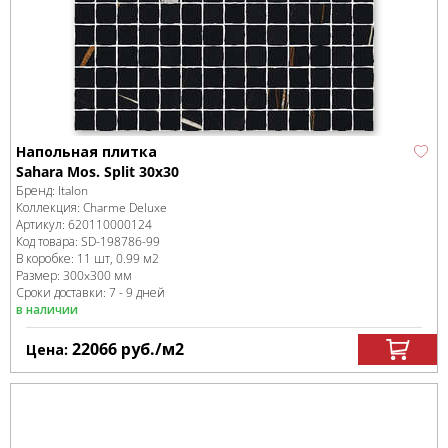
Напольная плитка
Sahara Mos. Split 30x30
Бренд:
Italon
Коллекция:
Charme Deluxe
Артикул:
620110000124
Код товара:
SD-198786
-99
В коробке
:
11 шт, 0.99 м
2
Размер:
300x300 мм
Сроки доставки: 7 - 9 дней
в наличии
22066
руб.
/м
2
Цена: