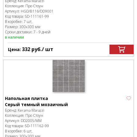
Бренд:
Kerama Marazzi
Коллекция:
Про Стоун
Артикул:
HGD/B116/DD9001
Код товара:
SD-111161
-99
В коробке
:
7 шт,
Размер:
300x300 мм
Сроки доставки: 7 - 9 дней
в наличии
332
руб.
/ шт
Цена:
Напольная плитка
Серый темный мозаичный
Бренд:
Kerama Marazzi
Коллекция:
Про Стоун
Артикул:
DD2005/MM
Код товара:
SD-111162
-99
В коробке
:
6 шт,
Размер:
300x300 мм