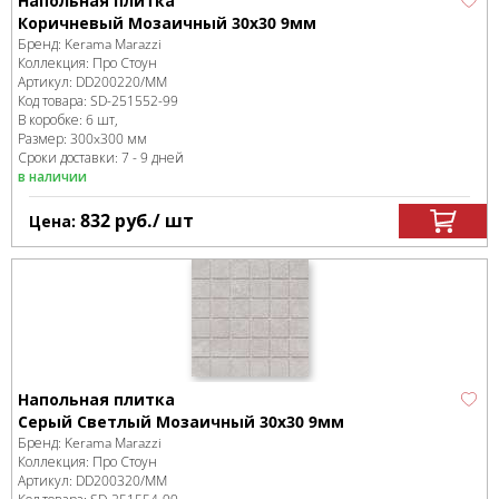
Напольная плитка
Коричневый Мозаичный 30x30 9мм
Бренд:
Kerama Marazzi
Коллекция:
Про Стоун
Артикул:
DD200220/MM
Код товара:
SD-251552
-99
В коробке
:
6 шт,
Размер:
300x300 мм
Сроки доставки: 7 - 9 дней
в наличии
832
руб.
/ шт
Цена:
Напольная плитка
Серый Светлый Мозаичный 30x30 9мм
Бренд:
Kerama Marazzi
Коллекция:
Про Стоун
Артикул:
DD200320/MM