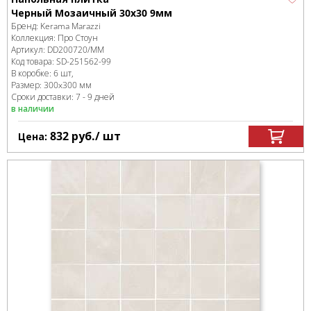
Черный Мозаичный 30x30 9мм
Бренд:
Kerama Marazzi
Коллекция:
Про Стоун
Артикул:
DD200720/MM
Код товара:
SD-251562
-99
В коробке
:
6 шт,
Размер:
300x300 мм
Сроки доставки: 7 - 9 дней
в наличии
832
руб.
/ шт
Цена: