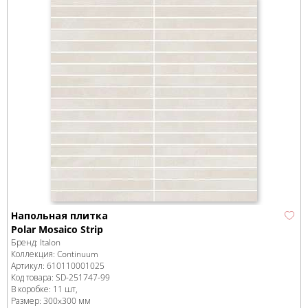
Напольная плитка
Polar Mosaico Strip
Бренд:
Italon
Коллекция:
Continuum
Артикул:
610110001025
Код товара:
SD-251747
-99
В коробке
:
11 шт,
Размер:
300x300 мм