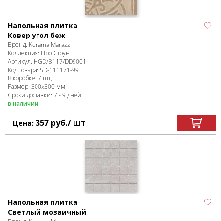
Напольная плитка
Ковер угол беж
Бренд:
Kerama Marazzi
Коллекция:
Про Стоун
Артикул:
HGD/B117/DD9001
Код товара:
SD-111171
-99
В коробке
:
7 шт,
Размер:
300x300 мм
Сроки доставки: 7 - 9 дней
в наличии
357
руб.
/ шт
Цена:
Напольная плитка
Светлый мозаичный