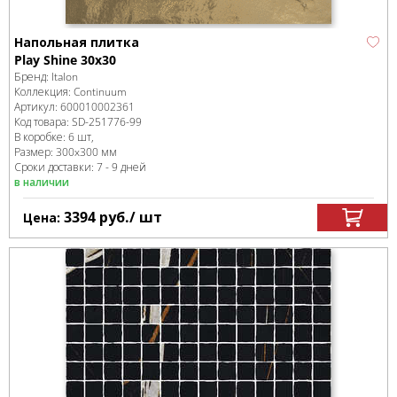
Напольная плитка
Play Shine 30x30
Бренд:
Italon
Коллекция:
Continuum
Артикул:
600010002361
Код товара:
SD-251776
-99
В коробке
:
6 шт,
Размер:
300x300 мм
Сроки доставки: 7 - 9 дней
в наличии
3394
руб.
/ шт
Цена: