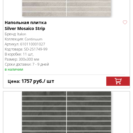
Напольная плитка
Silver Mosaico Strip
Бренд:
Italon
Коллекция:
Continuum
Артикул:
610110001027
Код товара:
SD-251749
-99
В коробке
:
11 шт,
Размер:
300x300 мм
Сроки доставки: 7 - 9 дней
в наличии
1757
руб.
/ шт
Цена: