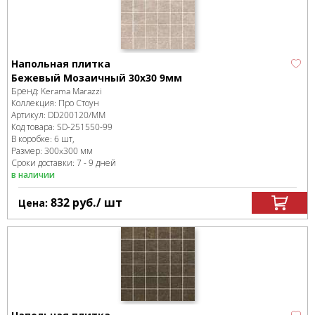
Напольная плитка
Бежевый Мозаичный 30x30 9мм
Бренд:
Kerama Marazzi
Коллекция:
Про Стоун
Артикул:
DD200120/MM
Код товара:
SD-251550
-99
В коробке
:
6 шт,
Размер:
300x300 мм
Сроки доставки: 7 - 9 дней
в наличии
832
руб.
/ шт
Цена: