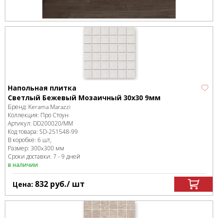
Напольная плитка
Светлый Бежевый Мозаичный 30x30 9мм
Бренд:
Kerama Marazzi
Коллекция:
Про Стоун
Артикул:
DD200020/MM
Код товара:
SD-251548
-99
В коробке
:
6 шт,
Размер:
300x300 мм
Сроки доставки: 7 - 9 дней
в наличии
832
руб.
/ шт
Цена: