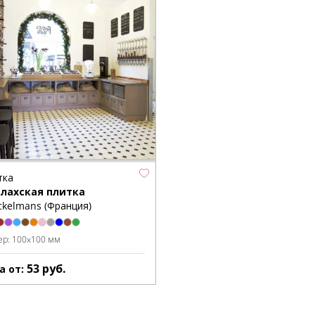
тка
лахская плитка
ckelmans (Франция)
ер:
100x100 мм
53
руб.
а от: