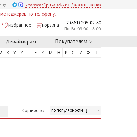
ину
krasnodar@plitka-sdvk.ru
Заказать звонок
у менеджеров по телефону.
+7 (861) 205-02-80
Избранное
Корзина
Пн-Вс 09:00-18:00
Покупателям
Дизайнерам
W
X
Y
Z
Г
Е
К
М
Н
Р
С
У
Ф
Ш
по популярности
Cортировка: