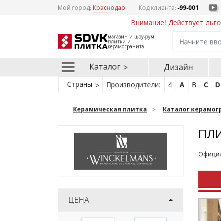
Мой город:
Краснодар
Код клиента:
-99-001
Внимание! Действует льго
магазин и шоу-рум
плитки и
керамогранита
Каталог
Дизайн
Страны
Производители:
4
A
B
C
D
Керамическая плитка
Каталог керамог
ПЛИ
Официа
ЦЕНА