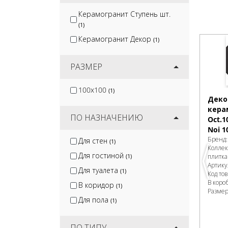
Керамогранит Ступень шт.
(1)
Керамогранит Декор
(1)
РАЗМЕР
100x100
(1)
Деко
кера
ПО НАЗНАЧЕНИЮ
Oct.1
Noi 1
Бренд
Для стен
(1)
Колле
Для гостиной
плитка
(1)
Артику
Для туалета
(1)
Код то
В коро
В коридор
(1)
Разме
Для пола
(1)
ПО ТИПУ