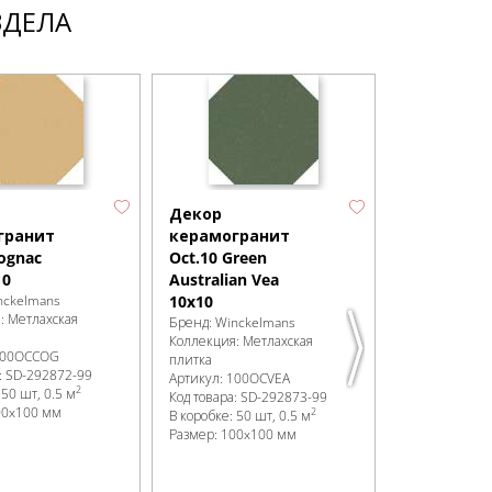
ЗДЕЛА
Декор
Декор
гранит
керамогранит
керамогр
Cognac
Oct.10 Green
Oct.10 Ivor
10
Australian Vea
10x10
nckelmans
10x10
Бренд:
Winck
я:
Метлахская
Коллекция:
Ме
Бренд:
Winckelmans
плитка
Коллекция:
Метлахская
00OCCOG
Артикул:
100O
плитка
:
SD-292872
-99
Код товара:
SD
Артикул:
100OCVEA
2
:
50 шт, 0.5 м
В коробке
:
50 
Код товара:
SD-292873
-99
00x100 мм
Размер:
100x
2
В коробке
:
50 шт, 0.5 м
Размер:
100x100 мм