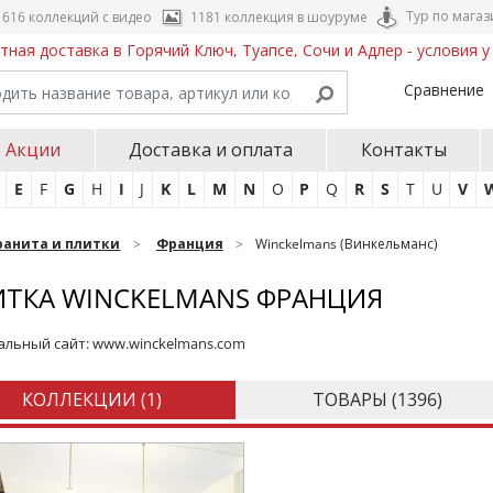
Тур по магаз
616 коллекций с видео
1181 коллекция в шоуруме
тная доставка в Горячий Ключ, Туапсе, Сочи и Адлер - условия 
Сравнение
Акции
Доставка и оплата
Контакты
E
F
G
H
I
J
K
L
M
N
O
P
Q
R
S
T
U
V
ранита и плитки
Франция
Winckelmans (Винкельманс)
ТКА WINCKELMANS ФРАНЦИЯ
льный сайт:
www.winckelmans.com
КОЛЛЕКЦИИ (
1
)
ТОВАРЫ (
1396
)