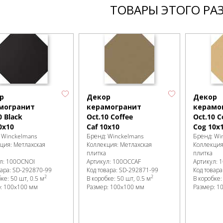
ТОВАРЫ ЭТОГО РА
р
Декор
Декор
могранит
керамогранит
керамо
0 Black
Oct.10 Coffee
Oct.10 
0x10
Caf 10x10
Cog 10x
:
Winckelmans
Бренд:
Winckelmans
Бренд:
Wi
кция:
Метлахская
Коллекция:
Метлахская
Коллекци
плитка
плитка
л:
100OCNOI
Артикул:
100OCCAF
Артикул:
1
вара:
SD-292870
-99
Код товара:
SD-292871
-99
Код товара
2
2
бке
:
50 шт, 0.5 м
В коробке
:
50 шт, 0.5 м
В коробке
р:
100x100 мм
Размер:
100x100 мм
Размер:
1