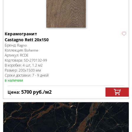
Керамогранит
Castagno Rett 20x150
Бренд:
Ragno
Коллекция:
Boheme
Артикул:
RCDE
Код товара:
SD-270132
-99
В коробке
:
4 шт, 1.2 м
2
Размер:
200x1500 мм
Сроки доставки: 7 - 9 дней
в наличии
5700
руб.
/м
2
Цена: