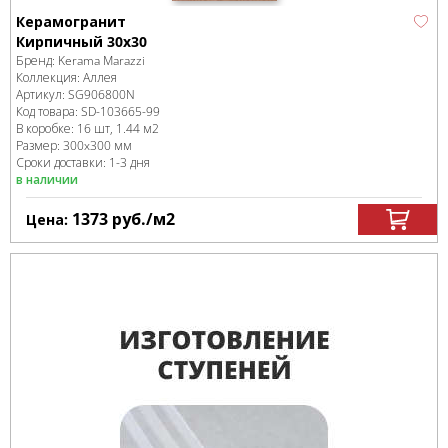
Керамогранит
Кирпичный 30х30
Бренд:
Kerama Marazzi
Коллекция:
Аллея
Артикул:
SG906800N
Код товара:
SD-103665
-99
В коробке
:
16 шт, 1.44 м
2
Размер:
300x300 мм
Сроки доставки: 1-3 дня
в наличии
1373
руб.
/м
2
Цена: