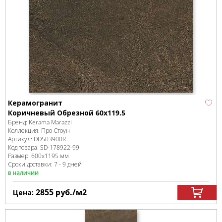
Керамогранит
Коричневый Обрезной 60x119.5
Бренд:
Kerama Marazzi
Коллекция:
Про Стоун
Артикул:
DD503900R
Код товара:
SD-178922
-99
Размер:
600x1195 мм
Сроки доставки: 7 - 9 дней
в наличии
2855
руб.
/м
2
Цена: