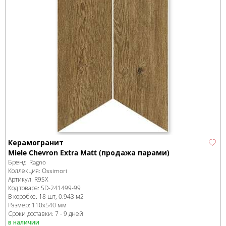
Керамогранит
Miele Chevron Extra Matt (продажа парами)
Бренд:
Ragno
Коллекция:
Ossimori
Артикул:
R9SX
Код товара:
SD-241499
-99
В коробке
:
18 шт, 0.943 м
2
Размер:
110x540 мм
Сроки доставки: 7 - 9 дней
в наличии