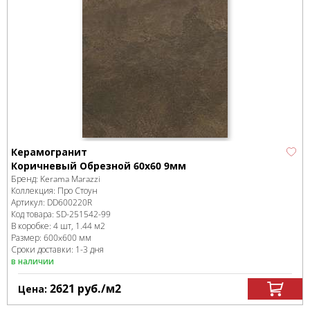
Керамогранит
Коричневый Обрезной 60x60 9мм
Бренд:
Kerama Marazzi
Коллекция:
Про Стоун
Артикул:
DD600220R
Код товара:
SD-251542
-99
В коробке
:
4 шт, 1.44 м
2
Размер:
600x600 мм
Сроки доставки: 1-3 дня
в наличии
2621
руб.
/м
2
Цена: