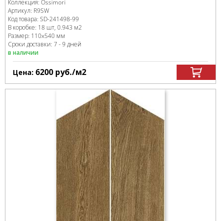
Коллекция:
Ossimori
Артикул:
R9SW
Код товара:
SD-241498
-99
В коробке
:
18 шт, 0.943 м
2
Размер:
110x540 мм
Сроки доставки: 7 - 9 дней
в наличии
6200
руб.
/м
2
Цена: