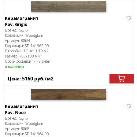
Керамогранит
Pav. Grigio
Бренд:
Ragno
Коллекция:
Woodglam
Артикул:
R06N
Код товара:
SD-141962
-99
В коробке
:
17 шт, 1.19 м
2
Размер:
700x100 мм
Сроки доставки: 7 - 9 дней
в наличии
5160
руб.
/м
2
Цена:
Керамогранит
Pav. Noce
Бренд:
Ragno
Коллекция:
Woodglam
Артикул:
R06R
Код товара:
SD-141964
-99