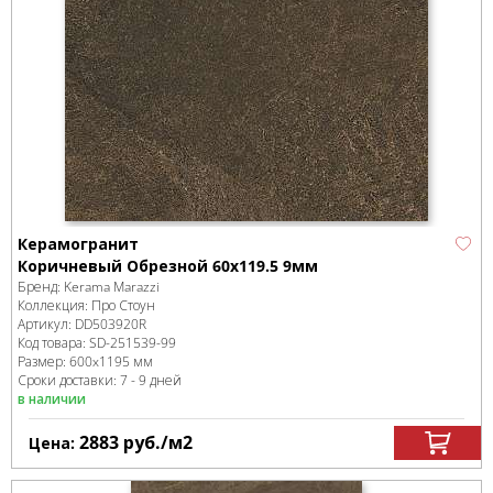
Керамогранит
Коричневый Обрезной 60x119.5 9мм
Бренд:
Kerama Marazzi
Коллекция:
Про Стоун
Артикул:
DD503920R
Код товара:
SD-251539
-99
Размер:
600x1195 мм
Сроки доставки: 7 - 9 дней
в наличии
2883
руб.
/м
2
Цена: