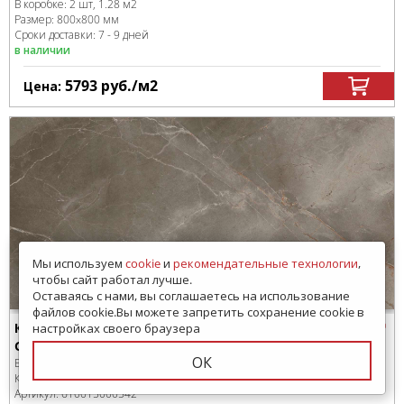
В коробке
:
2 шт, 1.28 м
2
Размер:
800x800 мм
Сроки доставки: 7 - 9 дней
в наличии
5793
руб.
/м
2
Цена:
Мы используем
cookie
и
рекомендательные технологии
,
чтобы сайт работал лучше.
Оставаясь с нами, вы соглашаетесь на использование
файлов cookie.Вы можете запретить сохранение cookie в
Керамогранит
настройках своего браузера
Grey Beauty Rett Lap 80x160
ОК
Бренд:
Atlas Concorde
Коллекция:
Allure
Артикул:
610015000542