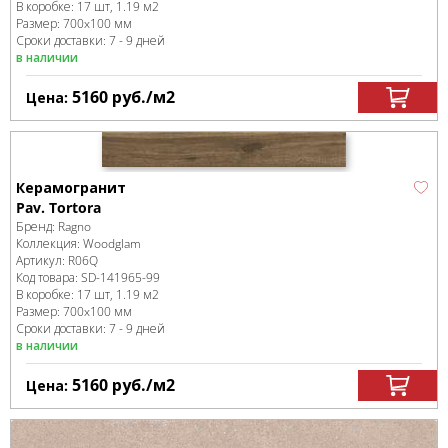
В коробке
:
17 шт, 1.19 м
2
Размер:
700x100 мм
Сроки доставки: 7 - 9 дней
в наличии
5160
руб.
/м
2
Цена:
Керамогранит
Pav. Tortora
Бренд:
Ragno
Коллекция:
Woodglam
Артикул:
R06Q
Код товара:
SD-141965
-99
В коробке
:
17 шт, 1.19 м
2
Размер:
700x100 мм
Сроки доставки: 7 - 9 дней
в наличии
5160
руб.
/м
2
Цена: