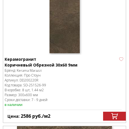
Керамогранит
Коричневый Обрезной 30x60 9мм
Бренд:
Kerama Marazzi
Коллекция:
Про Стоун
Артикул:
DD200220R
Код товара:
SD-251526
-99
В коробке
:
8 шт, 1.44 м
2
Размер:
300x600 мм
Сроки доставки: 7 - 9 дней
в наличии
2586
руб.
/м
2
Цена: