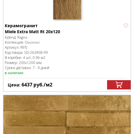
Керамогранит
Miele Extra Matt Rt 20x120
Бренд:
Ragno
Коллекция:
Ossimori
Артикул:
R9TJ
Код товара:
SD-263908
-99
В коробке
:
4 шт, 0.96 м
2
Размер:
200x1200 мм
Сроки доставки: 7 - 9 дней
в наличии
6437
руб.
/м
2
Цена: