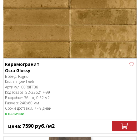
Керамогранит
Ocra Glossy
Бренд:
Ragno
Коллекция:
Look
Артикул:
00R8FT36
Код товара:
SD-226217
-99
В коробке
:
36 шт, 0.52 м
2
Размер:
240x60 мм
Сроки доставки: 7 - 9 дней
в наличии
7590
руб.
/м
2
Цена: