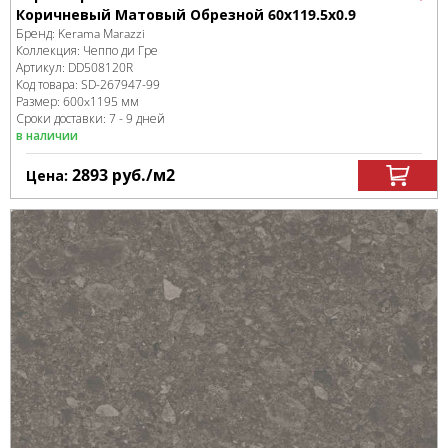
Коричневый Матовый Обрезной 60x119.5x0.9
Бренд:
Kerama Marazzi
Коллекция:
Чеппо ди Гре
Артикул:
DD508120R
Код товара:
SD-267947
-99
Размер:
600x1195 мм
Сроки доставки: 7 - 9 дней
в наличии
2893
руб.
/м
2
Цена: