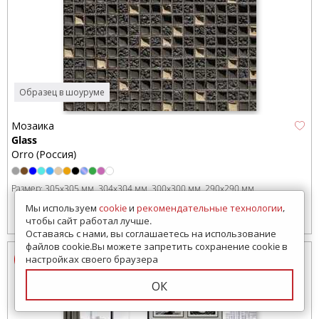
Образец в шоуруме
Мозаика
Glass
Orro (Россия)
Размер:
305x305 мм
304x304 мм
300x300 мм
290x290 мм
Мы используем
cookie
и
рекомендательные технологии
,
5199
руб.
Цена от:
чтобы сайт работал лучше.
Оставаясь с нами, вы соглашаетесь на использование
файлов cookie.Вы можете запретить сохранение cookie в
настройках своего браузера
ОК