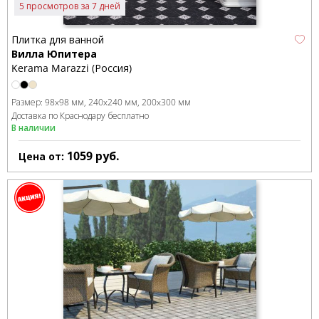
5 просмотров за 7 дней
Плитка для ванной
Вилла Юпитера
Kerama Marazzi (Россия)
Размер:
98x98 мм
240x240 мм
200x300 мм
Доставка по Краснодару бесплатно
В наличии
1059
руб.
Цена от: