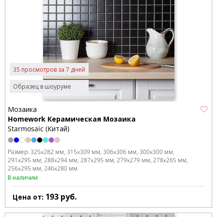
35 просмотров за 7 дней
Образец в шоуруме
Мозаика
Homework Керамическая Мозаика
Starmosaic (Китай)
Размер:
325x282 мм
315x309 мм
306x306 мм
300x300 мм
291x295 мм
288x294 мм
287x295 мм
279x279 мм
278x265 мм
256x295 мм
246x280 мм
В наличии
193
руб.
Цена от: