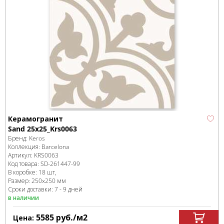
Керамогранит
Sand 25x25_Krs0063
Бренд:
Keros
Коллекция:
Barcelona
Артикул:
KRS0063
Код товара:
SD-261447
-99
В коробке
:
18 шт,
Размер:
250x250 мм
Сроки доставки: 7 - 9 дней
в наличии
5585
руб.
/м
2
Цена: