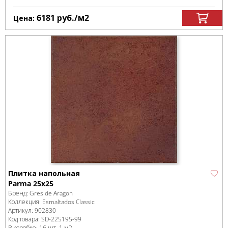
6181
руб.
/м
2
Цена:
Плитка напольная
Parma 25х25
Бренд:
Gres de Aragon
Коллекция:
Esmaltados Classic
Артикул:
902830
Код товара:
SD-225195
-99
В коробке
:
16 шт, 1 м
2