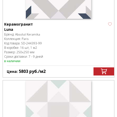
Керамогранит
Luna
Бренд:
Absolut Keramika
Коллекция:
Paris
Код товара:
SD-244393
-99
В коробке
:
16 шт, 1 м
2
Размер:
250x250 мм
Сроки доставки: 7 - 9 дней
в наличии
5803
руб.
/м
2
Цена: