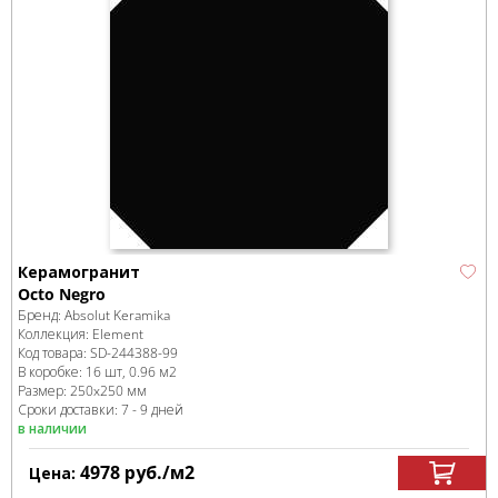
Керамогранит
Octo Negro
Бренд:
Absolut Keramika
Коллекция:
Element
Код товара:
SD-244388
-99
В коробке
:
16 шт, 0.96 м
2
Размер:
250x250 мм
Сроки доставки: 7 - 9 дней
в наличии
4978
руб.
/м
2
Цена: