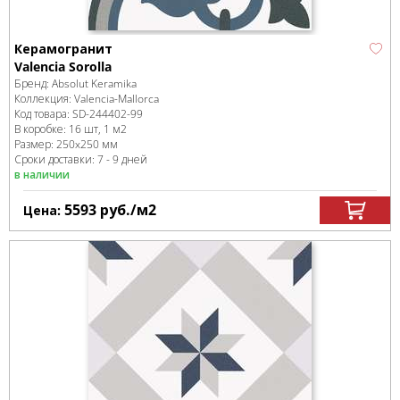
Керамогранит
Valencia Sorolla
Бренд:
Absolut Keramika
Коллекция:
Valencia-Mallorca
Код товара:
SD-244402
-99
В коробке
:
16 шт, 1 м
2
Размер:
250x250 мм
Сроки доставки: 7 - 9 дней
в наличии
5593
руб.
/м
2
Цена: