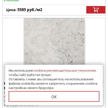
в наличии
5585
руб.
/м
2
Цена:
Мы используем
cookie
и
рекомендательные технологии
,
чтобы сайт работал лучше.
Оставаясь с нами, вы соглашаетесь на использование
Керамогранит
файлов cookie.Вы можете запретить сохранение cookie в
настройках своего браузера
Miramare Grip 25x25
Бренд:
Monocibec
ОК
Коллекция:
Pietra Castello
Артикул:
0124830
Код товара:
SD-272650
-99