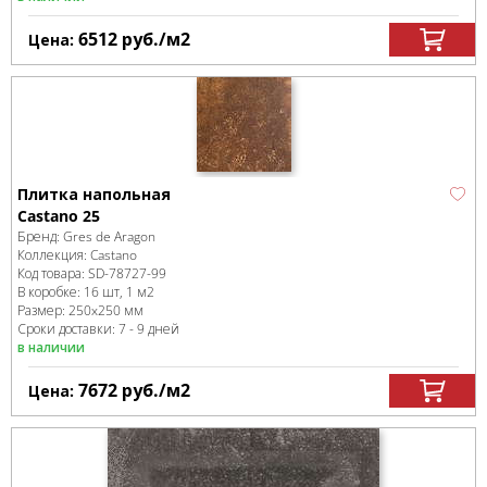
6512
руб.
/м
2
Цена:
Плитка напольная
Castano 25
Бренд:
Gres de Aragon
Коллекция:
Castano
Код товара:
SD-78727
-99
В коробке
:
16 шт, 1 м
2
Размер:
250x250 мм
Сроки доставки: 7 - 9 дней
в наличии
7672
руб.
/м
2
Цена: