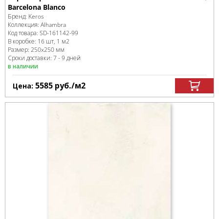
Barcelona Blanco
Бренд:
Keros
Коллекция:
Alhambra
Код товара:
SD-161142
-99
В коробке
:
16 шт, 1 м
2
Размер:
250x250 мм
Сроки доставки: 7 - 9 дней
в наличии
5585
руб.
/м
2
Цена: