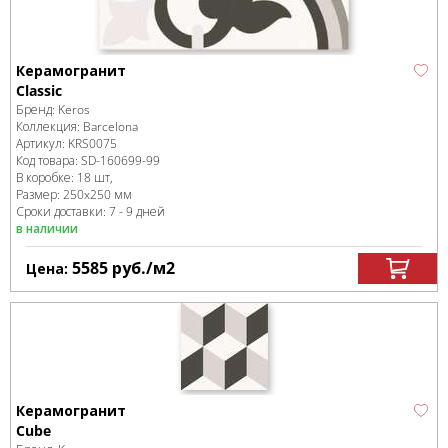
Керамогранит
Classic
Бренд:
Keros
Коллекция:
Barcelona
Артикул:
KRS0075
Код товара:
SD-160699
-99
В коробке
:
18 шт,
Размер:
250x250 мм
Сроки доставки: 7 - 9 дней
в наличии
5585
руб.
/м
2
Цена:
Керамогранит
Cube