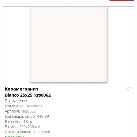
Керамогранит
Blanco 25x25_Krs0062
Бренд:
Keros
Коллекция:
Barcelona
Артикул:
KRS0062
Код товара:
SD-261448
-99
В коробке
:
18 шт,
Размер:
250x250 мм
Сроки доставки: 7 - 9 дней