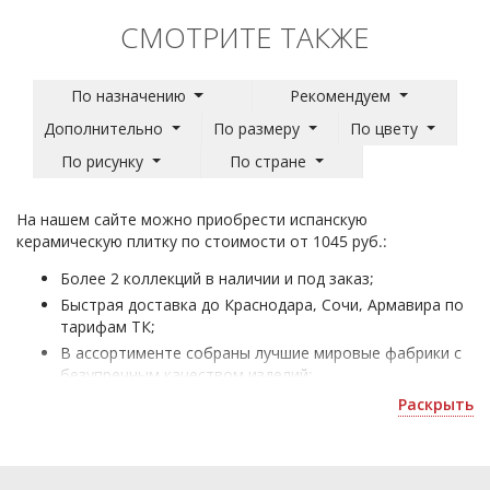
СМОТРИТЕ ТАКЖЕ
По назначению
Рекомендуем
Дополнительно
По размеру
По цвету
По рисунку
По стране
На нашем сайте можно приобрести испанскую
керамическую плитку по стоимости от 1045 руб.:
Более 2 коллекций в наличии и под заказ;
Быстрая доставка до Краснодара, Сочи, Армавира по
тарифам ТК;
В ассортименте собраны лучшие мировые фабрики с
безупречным качеством изделий;
Испанская плитка - для отделки жилых и офисных
Раскрыть
помещений;
Получить скидку или оформить 3D дизайн можно по
почте
.