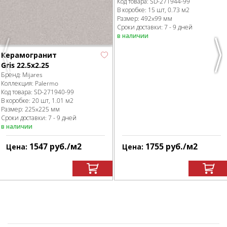
Код товара:
SD-271944
-99
В коробке
:
15 шт, 0.73 м
2
Размер:
492x99 мм
Сроки доставки: 7 - 9 дней
в наличии
Керамогранит
Previous
Nex
Gris 22.5x2.25
Бренд:
Mijares
Коллекция:
Palermo
Код товара:
SD-271940
-99
В коробке
:
20 шт, 1.01 м
2
Размер:
225x225 мм
Сроки доставки: 7 - 9 дней
в наличии
1547
руб.
/м
2
1755
руб.
/м
2
Цена:
Цена: