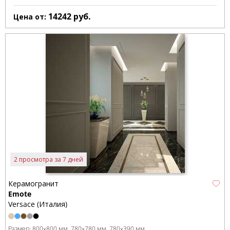
14242
руб.
Цена от:
2 просмотра за 7 дней
Керамогранит
Emote
Versace (Италия)
Размер:
800x800 мм
780x780 мм
780x390 мм