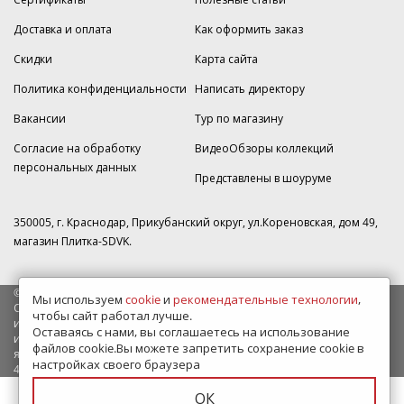
Доставка и оплата
Как оформить заказ
Скидки
Карта сайта
Политика конфиденциальности
Написать директору
Вакансии
Тур по магазину
Согласие на обработку
ВидеоОбзоры коллекций
персональных данных
Представлены в шоуруме
350005, г. Краснодар, Прикубанский округ, ул.Кореновская, дом 49,
магазин Плитка-SDVK.
© 2009—2026 г. Все права защищены
Мы используем
cookie
и
рекомендательные технологии
,
Обращаем Ваше внимание на то, что данный интернет-сайт носит
чтобы сайт работал лучше.
исключительно информационный характер и ни при каких условиях
Оставаясь с нами, вы соглашаетесь на использование
информационные материалы и цены, размещенные на сайте, не
файлов cookie.Вы можете запретить сохранение cookie в
являются публичной офертой, определяемой положениями Статьи
настройках своего браузера
437 Гражданского кодекса РФ.
ОК