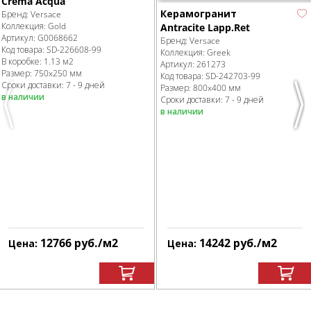
Crema Acqua
Керамогранит
Бренд:
Versace
Коллекция:
Gold
Antracite Lapp.Ret
Артикул:
G0068662
Бренд:
Versace
Код товара:
SD-226608
-99
Коллекция:
Greek
В коробке
:
1.13 м
2
Артикул:
261273
Размер:
750x250 мм
Код товара:
SD-242703
-99
Сроки доставки: 7 - 9 дней
Размер:
800x400 мм
в наличии
Сроки доставки: 7 - 9 дней
Previous
Nex
в наличии
12766
руб.
/м
2
14242
руб.
/м
2
Цена:
Цена: