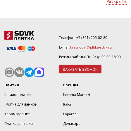
Российская плитка - для оформления жилых и
Раскрыть
офисных помещений;
Уточнить скидку или рассчитать количество можно
по номеру ☎
+7(861)205-02-80
.
Телефон:
+7 (861) 205-02-80
E-mail:
krasnodar@plitka-sdvk.ru
Режим работы: Пн-Вскр 09:00-18:00
ЗАКАЗАТЬ ЗВОНОК
Плитки
Бренды
Каталог плитки
Kerama Marazzi
Плитка для ванной
Italon
Керамогранит
Laparet
Плитка для пола
Делакора