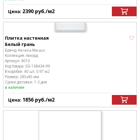
2390
руб.
/м
2
Цена:
Плитка настенная
Белый грань
Бренд:
Kerama Marazzi
Коллекция:
Аккорд
Артикул:
9010
Код товара:
SD-138434
-99
В коробке
:
40 шт, 0.97 м
2
Размер:
285x85 мм
Сроки доставки: 1-3 дня
в наличии
1856
руб.
/м
2
Цена: