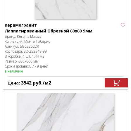
Керамогранит
Лаппатированный Обрезной 60x60 9мм
Бренд:
Kerama Marazzi
Коллекция:
Монте Тиберио
Артикул:
SG622622R
Код товара:
SD-252849
-99
В коробке
:
4 шт, 1.44 м
2
Размер:
600x600 мм
Сроки доставки: 7 - 9 дней
в наличии
3542
руб.
/м
2
Цена: