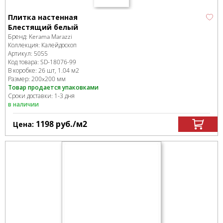
Плитка настенная
Блестящий белый
Бренд:
Kerama Marazzi
Коллекция:
Калейдоскоп
Артикул:
5055
Код товара:
SD-18076
-99
В коробке
:
26 шт, 1.04 м
2
Размер:
200x200 мм
Товар продается упаковками
Сроки доставки: 1-3 дня
в наличии
1198
руб.
/м
2
Цена: