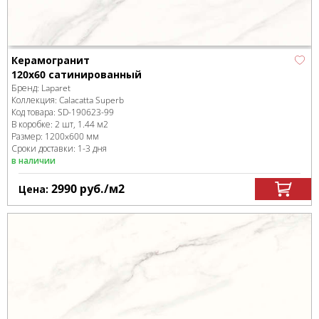
Керамогранит
120x60 сатинированный
Бренд:
Laparet
Коллекция:
Calacatta Superb
Код товара:
SD-190623
-99
В коробке
:
2 шт, 1.44 м
2
Размер:
1200x600 мм
Сроки доставки: 1-3 дня
в наличии
2990
руб.
/м
2
Цена: