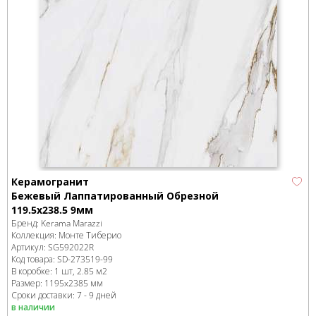
Керамогранит
Бежевый Лаппатированный Обрезной
119.5x238.5 9мм
Бренд:
Kerama Marazzi
Коллекция:
Монте Тиберио
Артикул:
SG592022R
Код товара:
SD-273519
-99
В коробке
:
1 шт, 2.85 м
2
Размер:
1195x2385 мм
Сроки доставки: 7 - 9 дней
в наличии