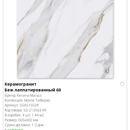
Керамогранит
Беж лаппатированный 60
Бренд:
Kerama Marazzi
Коллекция:
Монте Тиберио
Артикул:
SG651502R
Код товара:
SD-213563
-99
В коробке
:
4 шт, 1.44 м
2
Размер:
600x600 мм
Сроки доставки: 1-3 дня
в наличии