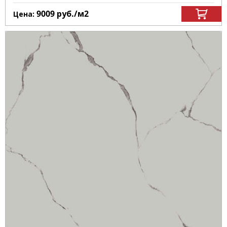
9009
руб.
/м
2
Цена: