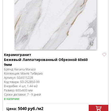
Керамогранит
Бежевый Лаппатированный Обрезной 60x60
9мм
Бренд:
Kerama Marazzi
Коллекция:
Монте Тиберио
Артикул:
SG651522R
Код товара:
SD-252850
-99
В коробке
:
4 шт, 1.44 м
2
Размер:
600x600 мм
Сроки доставки: 7 - 9 дней
в наличии
5040
руб.
/м
2
Цена: