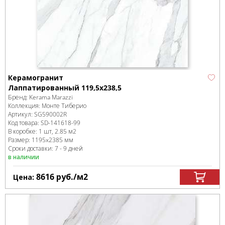
Керамогранит
Лаппатированный 119,5х238,5
Бренд:
Kerama Marazzi
Коллекция:
Монте Тиберио
Артикул:
SG590002R
Код товара:
SD-141618
-99
В коробке
:
1 шт, 2.85 м
2
Размер:
1195x2385 мм
Сроки доставки: 7 - 9 дней
в наличии
8616
руб.
/м
2
Цена: