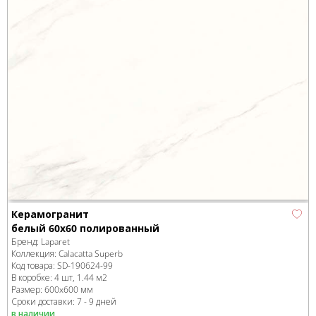
Керамогранит
белый 60x60 полированный
Бренд:
Laparet
Коллекция:
Calacatta Superb
Код товара:
SD-190624
-99
В коробке
:
4 шт, 1.44 м
2
Размер:
600x600 мм
Сроки доставки: 7 - 9 дней
в наличии