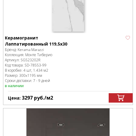
Керамогранит
Лаппатированный 119,5х30
Бренд:
Kerama Marazzi
Коллекция:
Монте Тиберио
Артикул:
SG523202R
Код товара:
SD-78553
-99
В коробке
:
4 шт, 1.434 м
2
Размер:
300x1195 мм
Сроки доставки: 7 - 9 дней
в наличии
3297
руб.
/м
2
Цена: