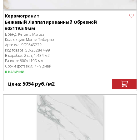
Керамогранит
Бежевый Лаппатированный Обрезной
60x119.5 9мм
Бренд:
Kerama Marazzi
Коллекция:
Монте Тиберио
Артикул:
SG564522R
Код товара:
SD-252847
-99
В коробке
:
2 шт, 1.434 м
2
Размер:
600x1195 мм
Сроки доставки: 7 - 9 дней
в наличии
5054
руб.
/м
2
Цена: