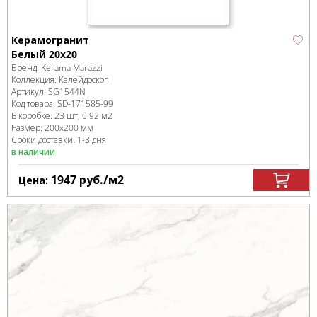
Керамогранит
Белый 20x20
Бренд:
Kerama Marazzi
Коллекция:
Калейдоскоп
Артикул:
SG1544N
Код товара:
SD-171585
-99
В коробке
:
23 шт, 0.92 м
2
Размер:
200x200 мм
Сроки доставки: 1-3 дня
в наличии
1947
руб.
/м
2
Цена: