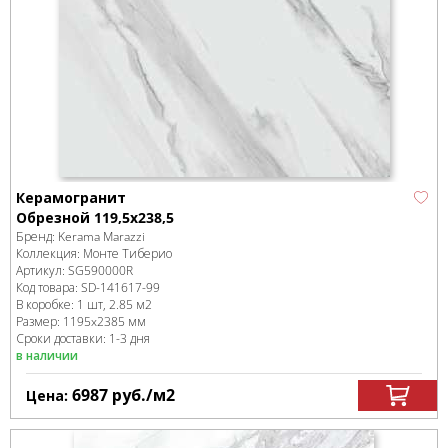
Керамогранит
Обрезной 119,5x238,5
Бренд:
Kerama Marazzi
Коллекция:
Монте Тиберио
Артикул:
SG590000R
Код товара:
SD-141617
-99
В коробке
:
1 шт, 2.85 м
2
Размер:
1195x2385 мм
Сроки доставки: 1-3 дня
в наличии
6987
руб.
/м
2
Цена: