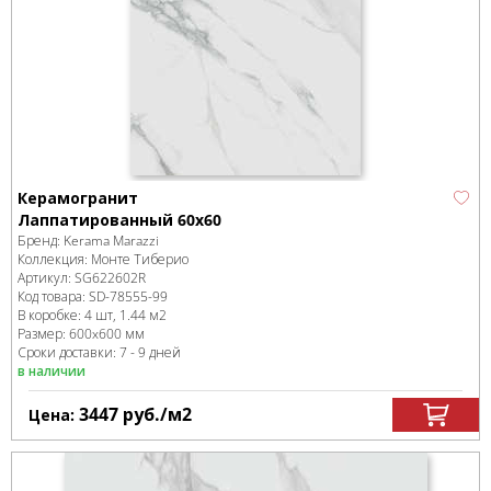
Керамогранит
Лаппатированный 60х60
Бренд:
Kerama Marazzi
Коллекция:
Монте Тиберио
Артикул:
SG622602R
Код товара:
SD-78555
-99
В коробке
:
4 шт, 1.44 м
2
Размер:
600x600 мм
Сроки доставки: 7 - 9 дней
в наличии
3447
руб.
/м
2
Цена: