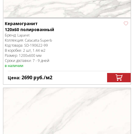
Керамогранит
120x60 полированный
Бренд:
Laparet
Коллекция:
Calacatta Superb
Код товара:
SD-190622
-99
В коробке
:
2 шт, 1.44 м
2
Размер:
1200x600 мм
Сроки доставки: 7 - 9 дней
в наличии
2690
руб.
/м
2
Цена: