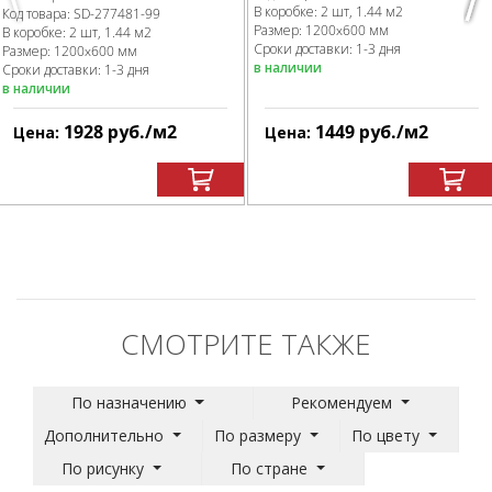
В коробке
:
2 шт, 1.44 м
2
Код товара:
SD-277481
-99
Размер:
1200x600 мм
В коробке
:
2 шт, 1.44 м
2
Сроки доставки: 1-3 дня
Размер:
1200x600 мм
в наличии
Сроки доставки: 1-3 дня
в наличии
1928
руб.
/м
2
1449
руб.
/м
2
Цена:
Цена:
СМОТРИТЕ ТАКЖЕ
По назначению
Рекомендуем
Дополнительно
По размеру
По цвету
По рисунку
По стране