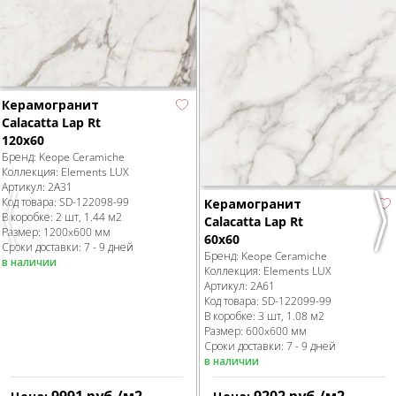
Керамогранит
Calacatta Lap Rt
120x60
Бренд:
Keope Ceramiche
Коллекция:
Elements LUX
Артикул:
2A31
Код товара:
SD-122098
-99
Керамогранит
В коробке
:
2 шт, 1.44 м
2
Calacatta Lap Rt
Previous
Nex
Размер:
1200x600 мм
60x60
Сроки доставки: 7 - 9 дней
Бренд:
Keope Ceramiche
в наличии
Коллекция:
Elements LUX
Артикул:
2A61
Код товара:
SD-122099
-99
В коробке
:
3 шт, 1.08 м
2
Размер:
600x600 мм
Сроки доставки: 7 - 9 дней
в наличии