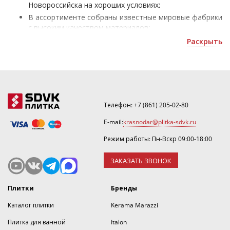
Новороссийска на хороших условиях;
В ассортименте собраны известные мировые фабрики
с высоким качеством материалов;
Плитка Италия Keope Ceramiche - для отделки жилых
Раскрыть
и офисных помещений;
Получить скидку или оформить 3D дизайн можно по
номеру ☎
.
Телефон:
+7 (861) 205-02-80
E-mail:
krasnodar@plitka-sdvk.ru
Режим работы: Пн-Вскр 09:00-18:00
ЗАКАЗАТЬ ЗВОНОК
Плитки
Бренды
Каталог плитки
Kerama Marazzi
Плитка для ванной
Italon