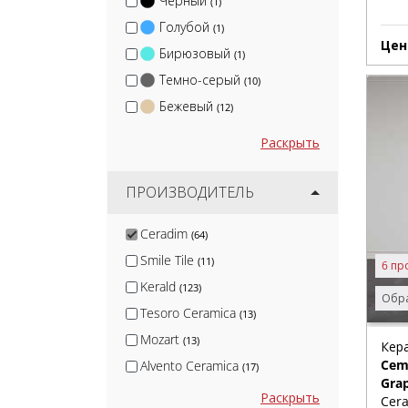
Черный
(1)
Голубой
(1)
Цен
Бирюзовый
(1)
Темно-серый
(10)
Бежевый
(12)
Раскрыть
ПРОИЗВОДИТЕЛЬ
Ceradim
(64)
Smile Tile
(11)
6 пр
Kerald
(123)
Обра
Tesoro Ceramica
(13)
Mozart
(13)
Кер
Cem
Alvento Ceramica
(17)
Grap
Dali Ceramico
(37)
Раскрыть
Cera