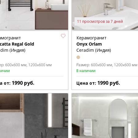
11 просмотров за 7 дней
амогранит
Керамогранит
catta Regal Gold
Onyx Orlam
dim (Индия)
Ceradim (Индия)
ер:
600x600 мм
1200x600 мм
Размер:
600x600 мм
1200x600 мм
личии
В наличии
1990
руб.
1990
руб.
а от:
Цена от: