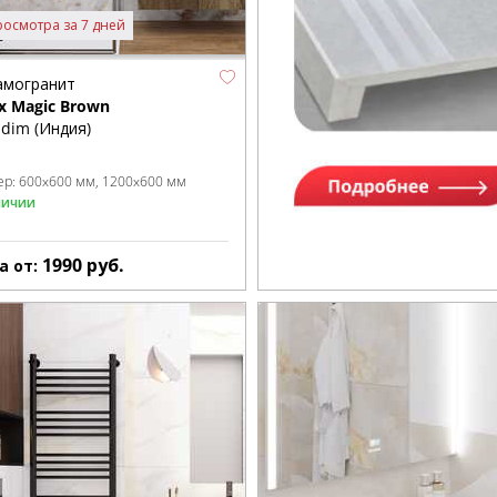
росмотра за 7 дней
амогранит
x Magic Brown
dim (Индия)
ер:
600x600 мм
1200x600 мм
личии
1990
руб.
а от: