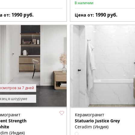
В наличии
1990
руб.
1990
руб.
а от:
Цена от:
осмотров за 7 дней
зец в шоуруме
амогранит
Керамогранит
ent Strength
Statuario Justice Grey
hite
Ceradim (Индия)
dim (Индия)