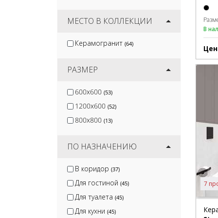
Black Rhino
(4)
Epsilon Tile
Разм
МЕСТО В КОЛЛЕКЦИИ
(4)
В на
Arcadia Ceramica
(83)
Керамогранит
(64)
Lamore Ceramic
Цен
(93)
Global Tile
(49)
РАЗМЕР
600x600
(53)
1200x600
(52)
800x800
(13)
ПО НАЗНАЧЕНИЮ
В коридор
(37)
Для гостиной
7 пр
(45)
Для туалета
(45)
Кер
Для кухни
(45)