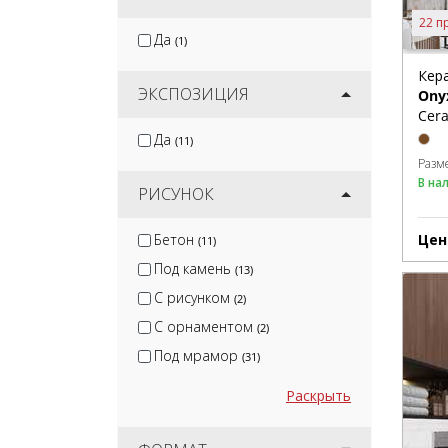
22 п
Да
(1)
Кер
ЭКСПОЗИЦИЯ
Ony
Cera
Да
(11)
Разм
В на
РИСУНОК
Цен
Бетон
(11)
Под камень
(13)
С рисунком
(2)
С орнаментом
(2)
Под мрамор
(31)
Раскрыть