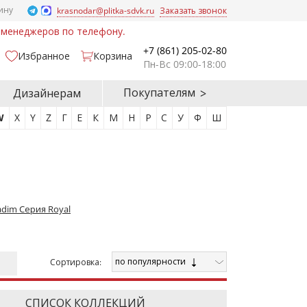
ину
krasnodar@plitka-sdvk.ru
Заказать звонок
у менеджеров по телефону.
+7 (861) 205-02-80
Избранное
Корзина
Пн-Вс 09:00-18:00
Покупателям
Дизайнерам
W
X
Y
Z
Г
Е
К
М
Н
Р
С
У
Ф
Ш
adim Cерия Royal
по популярности
Cортировка:
СПИСОК КОЛЛЕКЦИЙ