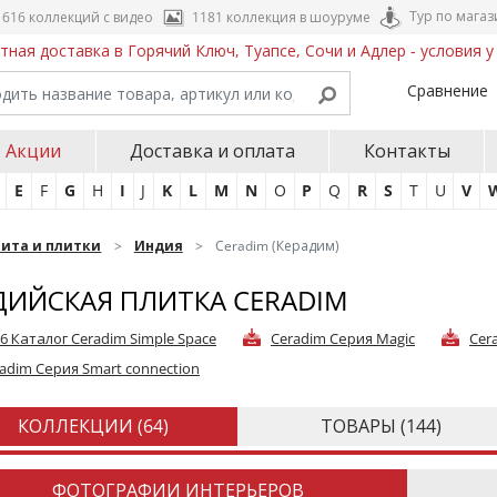
Тур по магаз
616 коллекций с видео
1181 коллекция в шоуруме
тная доставка в Горячий Ключ, Туапсе, Сочи и Адлер - условия 
Сравнение
Акции
Доставка и оплата
Контакты
E
F
G
H
I
J
K
L
M
N
O
P
Q
R
S
T
U
V
нита и плитки
Индия
Ceradim (Керадим)
ИЙСКАЯ ПЛИТКА CERADIM
6 Каталог Ceradim Simple Space
Ceradim Cерия Magic
Cer
adim Cерия Smart connection
КОЛЛЕКЦИИ (
64
)
ТОВАРЫ (
144
)
ФОТОГРАФИИ ИНТЕРЬЕРОВ