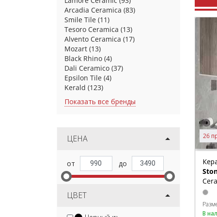
Lamore Ceramic
(93)
Arcadia Ceramica
(83)
Smile Tile
(11)
Tesoro Ceramica
(13)
Alvento Ceramica
(17)
Mozart
(13)
Black Rhino
(4)
Dali Ceramico
(37)
Epsilon Tile
(4)
Kerald
(123)
Показать все бренды
26 п
ЦЕНА
Кер
Ston
Cera
ЦВЕТ
Разм
В на