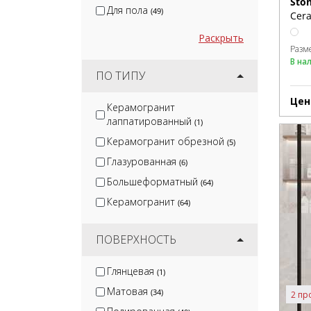
Ston
Для пола
(49)
Cera
Раскрыть
Разм
В на
ПО ТИПУ
Цен
Керамогранит
лаппатированный
(1)
Керамогранит обрезной
(5)
Глазурованная
(6)
Большеформатный
(64)
Керамогранит
(64)
ПОВЕРХНОСТЬ
Глянцевая
(1)
Матовая
(34)
2 пр