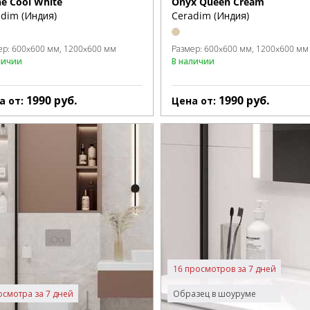
e Cool White
Onyx Queen Cream
dim (Индия)
Ceradim (Индия)
ер:
600x600 мм
1200x600 мм
Размер:
600x600 мм
1200x600 мм
личии
В наличии
1990
руб.
1990
руб.
а от:
Цена от:
16 просмотров за 7 дней
осмотра за 7 дней
Образец в шоуруме