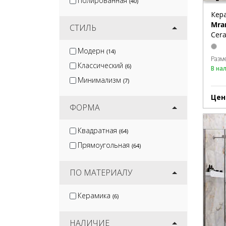
Полированная
(40)
Кер
Mra
СТИЛЬ
Cera
Модерн
(14)
Разм
Классический
(6)
В на
Минимализм
(7)
Цен
ФОРМА
Квадратная
(64)
Прямоугольная
(64)
ПО МАТЕРИАЛУ
Керамика
(6)
НАЛИЧИЕ