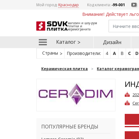
Мой город:
Краснодар
Код клиента:
-99-001
Внимание! Действует льго
магазин и шоу-рум
плитки и
керамогранита
Каталог
Дизайн
Страны
Производители:
4
A
B
C
D
Керамическая плитка
Каталог керамогра
ИНД
202
Cer
ПОПУЛЯРНЫЕ БРЕНДЫ