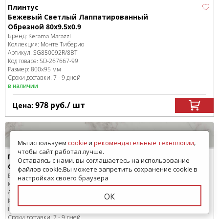
Плинтус
Бежевый Светлый Лаппатированный
Обрезной 80x9.5x0.9
Бренд:
Kerama Marazzi
Коллекция:
Монте Тиберио
Артикул:
SG850092R/8BT
Код товара:
SD-267667
-99
Размер:
800x95 мм
Сроки доставки: 7 - 9 дней
в наличии
978
руб.
/ шт
Цена:
Мы используем
cookie
и
рекомендательные технологии
,
чтобы сайт работал лучше.
Плинтус
Оставаясь с нами, вы соглашаетесь на использование
Серый Светлый Матовый Обрезной 80x9.5x0.9
файлов cookie.Вы можете запретить сохранение cookie в
Бренд:
Kerama Marazzi
настройках своего браузера
Коллекция:
Монте Тиберио
Артикул:
SG850190R/8BT
ОК
Код товара:
SD-267670
-99
Размер:
800x95 мм
Сроки доставки: 7 - 9 дней