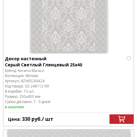
Декор настенный
Серый Светлый Глянцевый 25х40
Бренд:
Kerama Marazzi
Коллекция:
Мотиво
Артикул:
AZ/A053/6424
Код товара:
SD-248112
-99
В коробке
:
10 шт,
Размер:
250x400 мм
Сроки доставки: 7 - 9 дней
в наличии
330
руб.
/ шт
Цена: