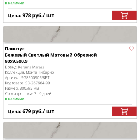
в наличии
978
руб.
/ шт
Цена:
Плинтус
Бежевый Светлый Матовый Обрезной
80x9.5x0.9
Бренд:
Kerama Marazzi
Коллекция:
Монте Тиберио
Артикул:
SG850090R/8BT
Код товара:
SD-267664
-99
Размер:
800x95 мм
Сроки доставки: 7 - 9 дней
в наличии
679
руб.
/ шт
Цена: