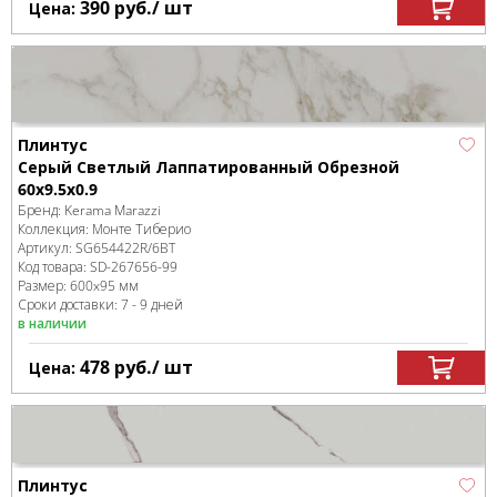
390
руб.
/ шт
Цена:
Плинтус
Серый Светлый Лаппатированный Обрезной
60x9.5x0.9
Бренд:
Kerama Marazzi
Коллекция:
Монте Тиберио
Артикул:
SG654422R/6BT
Код товара:
SD-267656
-99
Размер:
600x95 мм
Сроки доставки: 7 - 9 дней
в наличии
478
руб.
/ шт
Цена:
Плинтус