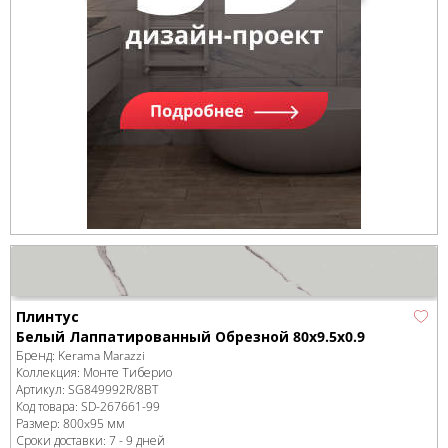
Плинтус
Белый Лаппатированный Обрезной 80x9.5x0.9
Бренд:
Kerama Marazzi
Коллекция:
Монте Тиберио
Артикул:
SG849992R/8BT
Код товара:
SD-267661
-99
Размер:
800x95 мм
Сроки доставки: 7 - 9 дней