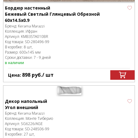
Бордюр настенный
Бежевый Светлый Глянцевый Обрезной
60x14.5x0.9
Бренд:
Kerama Marazzi
Коллекция:
Ифран
Артикул:
KMB3STA010BR
Код товара:
SD-280496
-99
В коробке
:
8 шт,
Размер:
600x145 мм
Сроки доставки: 7 - 9 дней
в наличии
898
руб.
/ шт
Цена:
Декор напольный
Угол внешний
Бренд:
Kerama Marazzi
Коллекция:
Монте Тиберио
Артикул:
SG6226/AGE
Код товара:
SD-248506
-99
В коробке
:
27 шт,