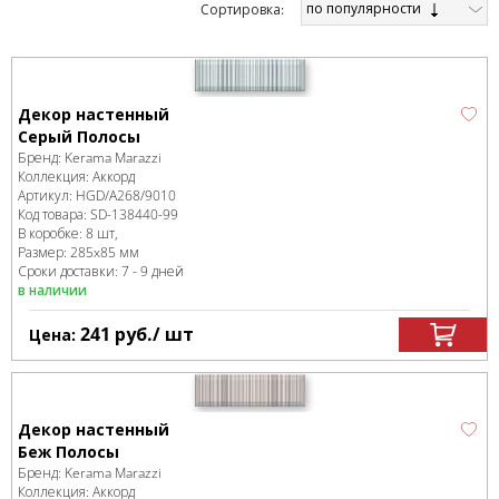
по популярности
Cортировка:
Декор настенный
Серый Полосы
Бренд:
Kerama Marazzi
Коллекция:
Аккорд
Артикул:
HGD/A268/9010
Код товара:
SD-138440
-99
В коробке
:
8 шт,
Размер:
285x85 мм
Сроки доставки: 7 - 9 дней
в наличии
241
руб.
/ шт
Цена:
Декор настенный
Беж Полосы
Бренд:
Kerama Marazzi
Коллекция:
Аккорд