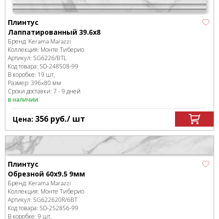
Плинтус
Лаппатированный 39.6x8
Бренд:
Kerama Marazzi
Коллекция:
Монте Тиберио
Артикул:
SG6226/BTL
Код товара:
SD-248508
-99
В коробке
:
19 шт,
Размер:
396x80 мм
Сроки доставки: 7 - 9 дней
в наличии
356
руб.
/ шт
Цена:
Плинтус
Обрезной 60x9.5 9мм
Бренд:
Kerama Marazzi
Коллекция:
Монте Тиберио
Артикул:
SG622620R/6BT
Код товара:
SD-252856
-99
В коробке
:
9 шт,