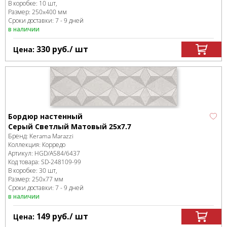
В коробке
:
10 шт,
Размер:
250x400 мм
Сроки доставки: 7 - 9 дней
в наличии
330
руб.
/ шт
Цена:
Бордюр настенный
Серый Светлый Матовый 25х7.7
Бренд:
Kerama Marazzi
Коллекция:
Корредо
Артикул:
HGD/A584/6437
Код товара:
SD-248109
-99
В коробке
:
30 шт,
Размер:
250x77 мм
Сроки доставки: 7 - 9 дней
в наличии
149
руб.
/ шт
Цена: