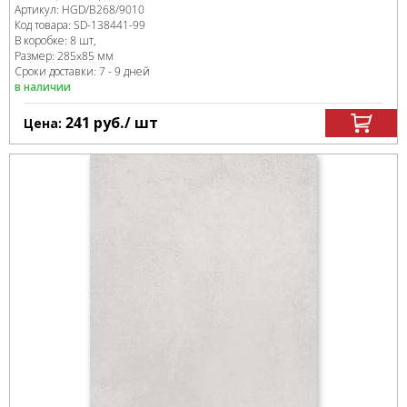
Артикул:
HGD/B268/9010
Код товара:
SD-138441
-99
В коробке
:
8 шт,
Размер:
285x85 мм
Сроки доставки: 7 - 9 дней
в наличии
241
руб.
/ шт
Цена: