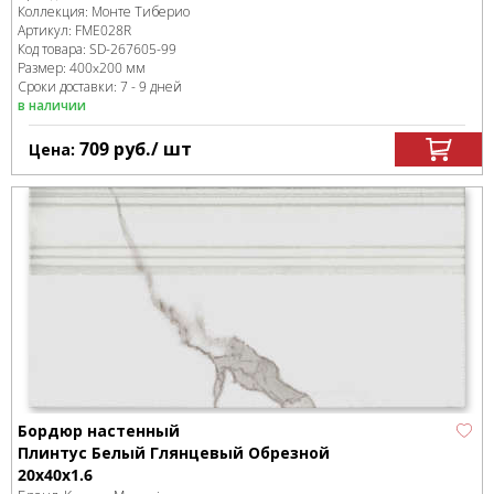
Коллекция:
Монте Тиберио
Артикул:
FME028R
Код товара:
SD-267605
-99
Размер:
400x200 мм
Сроки доставки: 7 - 9 дней
в наличии
709
руб.
/ шт
Цена:
Бордюр настенный
Плинтус Белый Глянцевый Обрезной
20x40x1.6