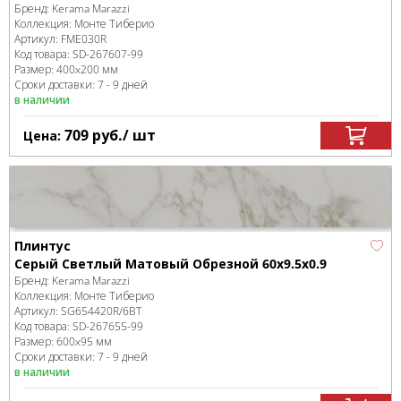
Бренд:
Kerama Marazzi
Коллекция:
Монте Тиберио
Артикул:
FME030R
Код товара:
SD-267607
-99
Размер:
400x200 мм
Сроки доставки: 7 - 9 дней
в наличии
709
руб.
/ шт
Цена:
Плинтус
Серый Светлый Матовый Обрезной 60x9.5x0.9
Бренд:
Kerama Marazzi
Коллекция:
Монте Тиберио
Артикул:
SG654420R/6BT
Код товара:
SD-267655
-99
Размер:
600x95 мм
Сроки доставки: 7 - 9 дней
в наличии