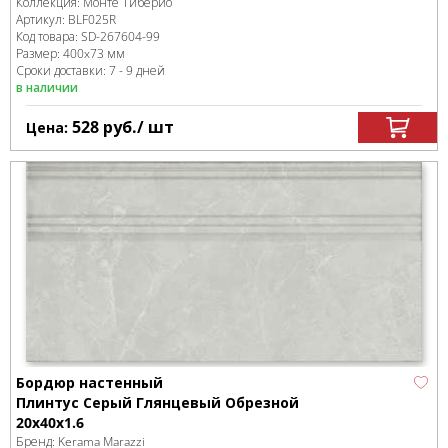
Коллекция:
Монте Тиберио
Артикул:
BLF025R
Код товара:
SD-267604
-99
Размер:
400x73 мм
Сроки доставки: 7 - 9 дней
в наличии
528
руб.
/ шт
Цена:
Бордюр настенный
Плинтус Серый Глянцевый Обрезной
20x40x1.6
Бренд:
Kerama Marazzi