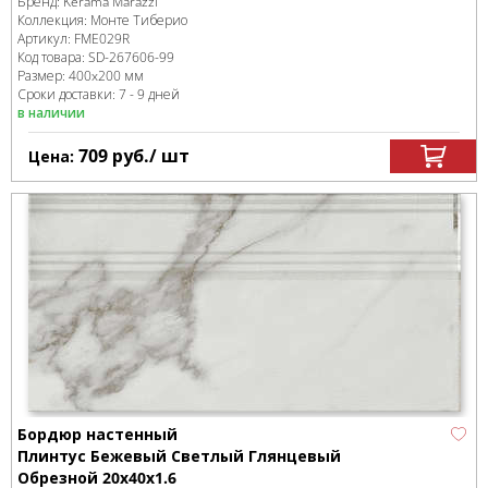
Бренд:
Kerama Marazzi
Коллекция:
Монте Тиберио
Артикул:
FME029R
Код товара:
SD-267606
-99
Размер:
400x200 мм
Сроки доставки: 7 - 9 дней
в наличии
709
руб.
/ шт
Цена:
Бордюр настенный
Плинтус Бежевый Светлый Глянцевый
Обрезной 20x40x1.6