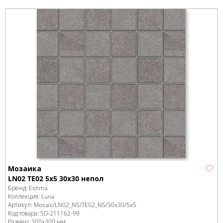
Мозаика
LN02 TE02 5x5 30x30 непол
Бренд:
Estima
Коллекция:
Luna
Артикул:
Mosaic/LN02_NS/TE02_NS/30x30/5x5
Код товара:
SD-211162
-99
Размер:
300x300 мм