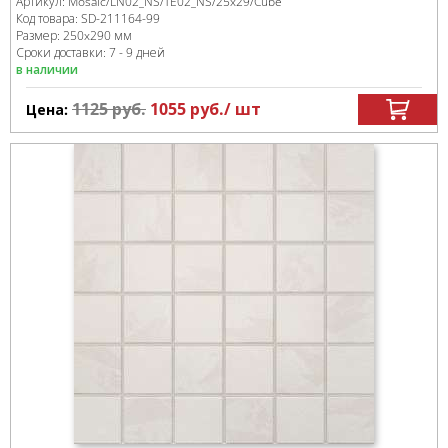
Артикул:
Mosaic/LN02_NS/TE02_NS/25x29/Cube
Код товара:
SD-211164
-99
Размер:
250x290 мм
Сроки доставки: 7 - 9 дней
в наличии
1125
руб.
1055
руб.
/ шт
Цена: