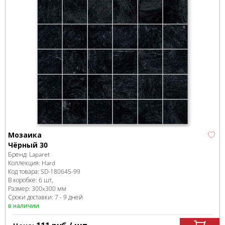
Мозаика
Чёрный 30
Бренд:
Laparet
Коллекция:
Hard
Код товара:
SD-180645
-99
В коробке
:
6 шт,
Размер:
300x300 мм
Сроки доставки: 7 - 9 дней
в наличии