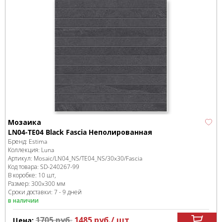
Мозаика
LN04-TE04 Black Fascia Неполированная
Бренд:
Estima
Коллекция:
Luna
Артикул:
Mosaic/LN04_NS/TE04_NS/30x30/Fascia
Код товара:
SD-240267
-99
В коробке
:
10 шт,
Размер:
300x300 мм
Сроки доставки: 7 - 9 дней
в наличии
1705
руб.
1485
руб.
/ шт
Цена: