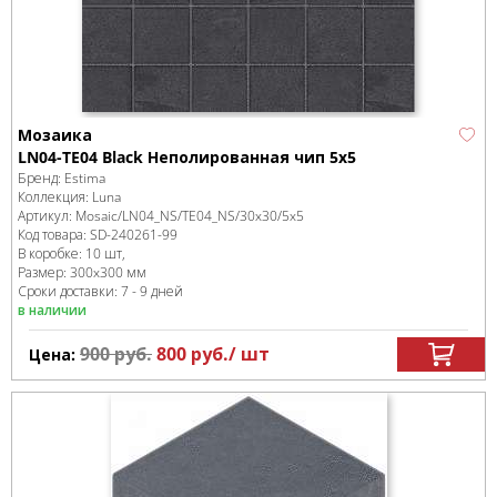
Мозаика
LN04-TE04 Black Неполированная чип 5х5
Бренд:
Estima
Коллекция:
Luna
Артикул:
Mosaic/LN04_NS/TE04_NS/30x30/5x5
Код товара:
SD-240261
-99
В коробке
:
10 шт,
Размер:
300x300 мм
Сроки доставки: 7 - 9 дней
в наличии
900
руб.
800
руб.
/ шт
Цена: