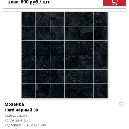
690
руб.
/ шт
Цена:
Мозаика
Hard чёрный 30
Бренд:
Laparet
Коллекция:
Loft
Код товара:
SD-193471
-99