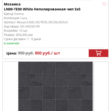
Мозаика
LN00-TE00 White Неполированная чип 5х5
Бренд:
Estima
Коллекция:
Luna
Артикул:
Mosaic/LN00_NS/TE00_NS/30x30/5x5
Код товара:
SD-240260
-99
В коробке
:
10 шт,
Размер:
300x300 мм
Сроки доставки: 7 - 9 дней
в наличии
900
руб.
800
руб.
/ шт
Цена: