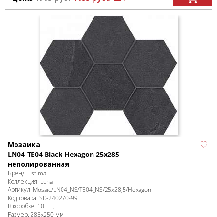
Мозаика
LN04-TE04 Black Hexagon 25x285
неполированная
Бренд:
Estima
Коллекция:
Luna
Артикул:
Mosaic/LN04_NS/TE04_NS/25x28,5/Hexagon
Код товара:
SD-240270
-99
В коробке
:
10 шт,
Размер:
285x250 мм