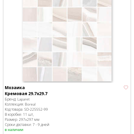
Мозаика
Кремовая 29.7x29.7
Бренд:
Laparet
Коллекция:
Boreal
Код товара:
SD-225552
-99
В коробке
:
11 шт,
Размер:
297x297 мм
Сроки доставки: 7 - 9 дней
в наличии