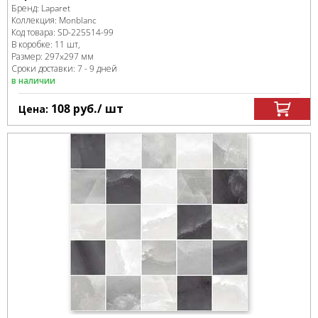
Бренд:
Laparet
Коллекция:
Monblanc
Код товара:
SD-225514
-99
В коробке
:
11 шт,
Размер:
297x297 мм
Сроки доставки: 7 - 9 дней
в наличии
108
руб.
/ шт
Цена: