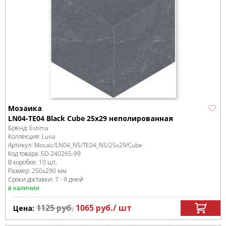
Мозаика
LN04-TE04 Black Cube 25х29 неполированная
Бренд:
Estima
Коллекция:
Luna
Артикул:
Mosaic/LN04_NS/TE04_NS/25x29/Cube
Код товара:
SD-240265
-99
В коробке
:
10 шт,
Размер:
250x290 мм
Сроки доставки: 7 - 9 дней
в наличии
1125
руб.
1065
руб.
/ шт
Цена: