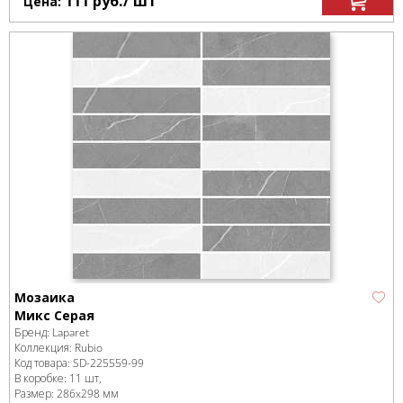
111
руб.
/ шт
Цена:
Мозаика
Микс Серая
Бренд:
Laparet
Коллекция:
Rubio
Код товара:
SD-225559
-99
В коробке
:
11 шт,
Размер:
286x298 мм