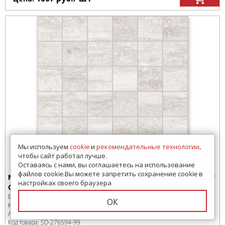
Мы используем
cookie
и
рекомендательные технологии
,
чтобы сайт работал лучше.
Оставаясь с нами, вы соглашаетесь на использование
файлов cookie.Вы можете запретить сохранение cookie в
Мозаика
настройках своего браузера
Crema 30х30 Матовый
Бренд:
Laparet
ОК
Коллекция:
Giza
Артикул:
LPD2MSA004BR
Код товара:
SD-276594
-99