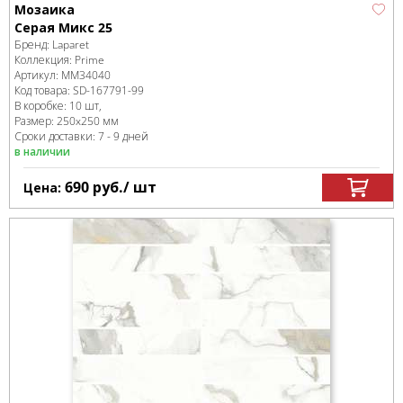
Мозаика
Серая Микс 25
Бренд:
Laparet
Коллекция:
Prime
Артикул:
MM34040
Код товара:
SD-167791
-99
В коробке
:
10 шт,
Размер:
250x250 мм
Сроки доставки: 7 - 9 дней
в наличии
690
руб.
/ шт
Цена: