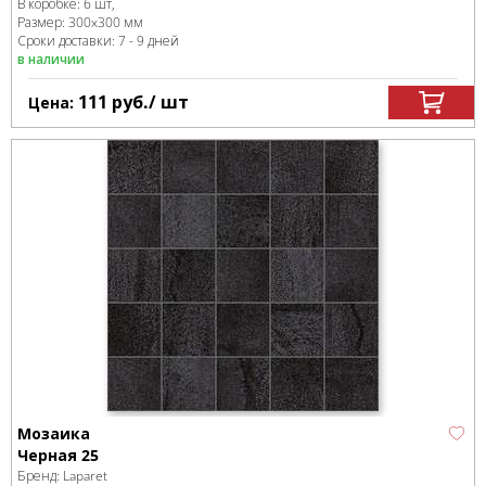
В коробке
:
6 шт,
Размер:
300x300 мм
Сроки доставки: 7 - 9 дней
в наличии
111
руб.
/ шт
Цена:
Мозаика
Черная 25
Бренд:
Laparet