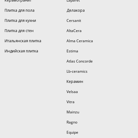
Керамогранит
Laparet
Плитка для пола
Делакора
Плитка для кухни
Cersanit
Плитка для стен
AltaCera
Итальянская плитка
Alma Ceramica
Индийская плитка
Estima
Atlas Concorde
Lb-ceramics
Керамин
Velsaa
Vitra
Mainzu
Ragno
Equipe