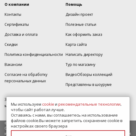
О компании
Помощь
Контакты
Дизайн проект
Сертификаты
Полезные статьи
Доставка и оплата
Как оформить заказ
Скидки
Карта сайта
Политика конфиденциальности
Написать директору
Вакансии
Тур по магазину
Согласие на обработку
ВидеоОбзоры коллекций
персональных данных
Представлены в шоуруме
350005, г. Краснодар, Прикубанский округ, ул.Кореновская, дом 49,
Мы используем
cookie
и
рекомендательные технологии
,
магазин Плитка-SDVK.
чтобы сайт работал лучше.
Оставаясь с нами, вы соглашаетесь на использование
файлов cookie.Вы можете запретить сохранение cookie в
© 2009—2026 г. Все права защищены
настройках своего браузера
Обращаем Ваше внимание на то, что данный интернет-сайт носит
исключительно информационный характер и ни при каких условиях