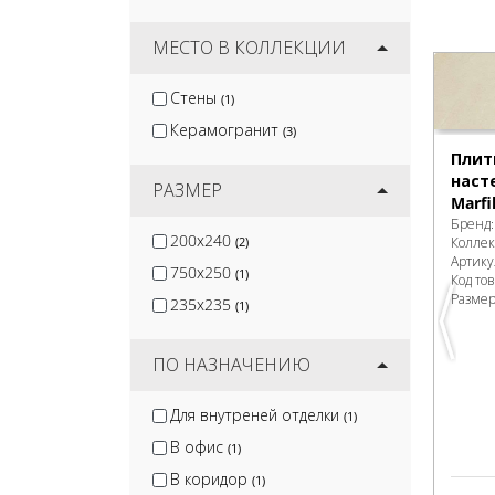
CL KER
(11)
Venux Surface S.L.U
МЕСТО В КОЛЛЕКЦИИ
(13)
Jano Tiles
(16)
Стены
(1)
Keratile
(48)
Керамогранит
(3)
Monopole
(55)
Плит
наст
РАЗМЕР
Marfi
Бренд
200x240
Колле
(2)
Артику
750x250
(1)
Код то
Разме
235x235
(1)
ПО НАЗНАЧЕНИЮ
Для внутреней отделки
(1)
В офис
(1)
В коридор
(1)