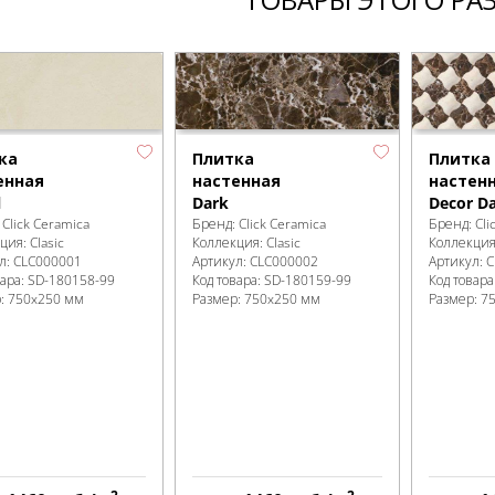
ка
Плитка
Плитка
енная
настенная
настен
l
Dark
Decor D
:
Click Ceramica
Бренд:
Click Ceramica
Бренд:
Cli
кция:
Clasic
Коллекция:
Clasic
Коллекци
л:
CLC000001
Артикул:
CLC000002
Артикул:
C
вара:
SD-180158
-99
Код товара:
SD-180159
-99
Код товара
р:
750x250 мм
Размер:
750x250 мм
Размер:
7