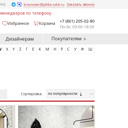
ину
krasnodar@plitka-sdvk.ru
Заказать звонок
у менеджеров по телефону.
+7 (861) 205-02-80
Избранное
Корзина
Пн-Вс 09:00-18:00
Покупателям
Дизайнерам
W
X
Y
Z
Г
Е
К
М
Н
Р
С
У
Ф
Ш
по популярности
Cортировка: