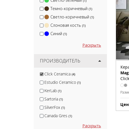
Светло-зеленый
(1)
Темно-коричневый
(1)
Светло-коричневый
(1)
Слоновая кость
(1)
Синий
(1)
Раскрыть
ПРОИЗВОДИТЕЛЬ
Кер
Mag
Click Ceramica
(4)
Clic
Estudio Ceramico
(1)
KerLab
(1)
Разм
Sartoria
(1)
Цен
SilverFox
(1)
Canada Gres
(1)
Nadis
(1)
Раскрыть