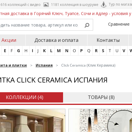
Тур по магаз
616 коллекций с видео
1181 коллекция в шоуруме
тная доставка в Горячий Ключ, Туапсе, Сочи и Адлер - условия 
Сравнение
Акции
Доставка и оплата
Контакты
E
F
G
H
I
J
K
L
M
N
O
P
Q
R
S
T
U
V
нита и плитки
Испания
Click Ceramica (Клик Керамика)
ТКА CLICK CERAMICA ИСПАНИЯ
КОЛЛЕКЦИИ (
4
)
ТОВАРЫ (
8
)