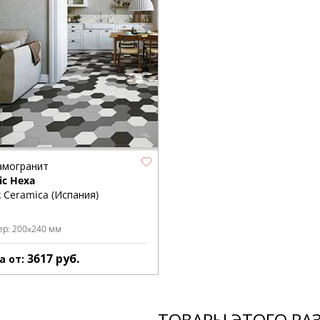
амогранит
ic Hexa
k Ceramica (Испания)
ер:
200x240 мм
3617
руб.
а от:
ТОВАРЫ ЭТОГО РА