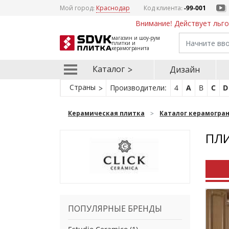
Мой город:
Краснодар
Код клиента:
-99-001
Внимание! Действует льго
магазин и шоу-рум
плитки и
керамогранита
Каталог
Дизайн
Страны
Производители:
4
A
B
C
D
Керамическая плитка
Каталог керамогра
ПЛИ
ПОПУЛЯРНЫЕ БРЕНДЫ