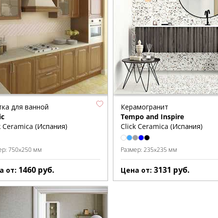
тка для ванной
Керамогранит
ic
Tempo and Inspire
k Ceramica (Испания)
Click Ceramica (Испания)
ер:
750x250 мм
Размер:
235x235 мм
1460
руб.
3131
руб.
а от:
Цена от: