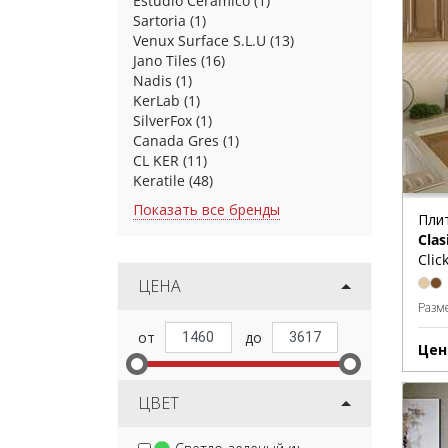
Estudio Ceramico
(1)
Sartoria
(1)
Venux Surface S.L.U
(13)
Jano Tiles
(16)
Nadis
(1)
KerLab
(1)
SilverFox
(1)
Canada Gres
(1)
CL KER
(11)
Keratile
(48)
Показать все бренды
Пли
Clas
Clic
ЦЕНА
Разм
Цен
ЦВЕТ