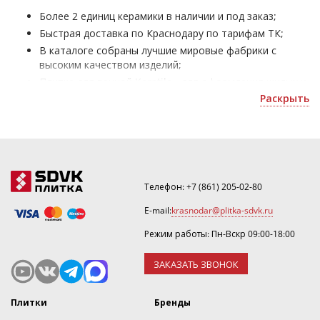
Более 2 единиц керамики в наличии и под заказ;
Быстрая доставка по Краснодару по тарифам ТК;
В каталоге собраны лучшие мировые фабрики с
высоким качеством изделий;
Плитка для ванной Keratile - для оформления жилых и
офисных помещений;
Раскрыть
Получить скидку или оформить 3D дизайн можно по
почте
krasnodar@plitka-sdvk.ru
.
Телефон:
+7 (861) 205-02-80
E-mail:
krasnodar@plitka-sdvk.ru
Режим работы: Пн-Вскр 09:00-18:00
ЗАКАЗАТЬ ЗВОНОК
Плитки
Бренды