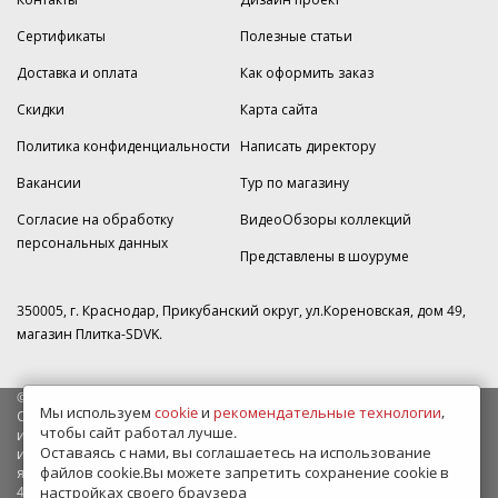
Сертификаты
Полезные статьи
Доставка и оплата
Как оформить заказ
Скидки
Карта сайта
Политика конфиденциальности
Написать директору
Вакансии
Тур по магазину
Согласие на обработку
ВидеоОбзоры коллекций
персональных данных
Представлены в шоуруме
350005, г. Краснодар, Прикубанский округ, ул.Кореновская, дом 49,
магазин Плитка-SDVK.
© 2009—2026 г. Все права защищены
Мы используем
cookie
и
рекомендательные технологии
,
Обращаем Ваше внимание на то, что данный интернет-сайт носит
чтобы сайт работал лучше.
исключительно информационный характер и ни при каких условиях
Оставаясь с нами, вы соглашаетесь на использование
информационные материалы и цены, размещенные на сайте, не
файлов cookie.Вы можете запретить сохранение cookie в
являются публичной офертой, определяемой положениями Статьи
437 Гражданского кодекса РФ.
настройках своего браузера