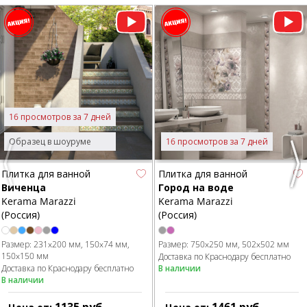
16 просмотров за 7 дней
Образец в шоуруме
16 просмотров за 7 дней
Previous
Nex
Плитка для ванной
Плитка для ванной
Виченца
Город на воде
Kerama Marazzi
Kerama Marazzi
(Россия)
(Россия)
Размер:
231x200 мм
150x74 мм
Размер:
750x250 мм
502x502 мм
150x150 мм
Доставка по Краснодару бесплатно
Доставка по Краснодару бесплатно
В наличии
В наличии