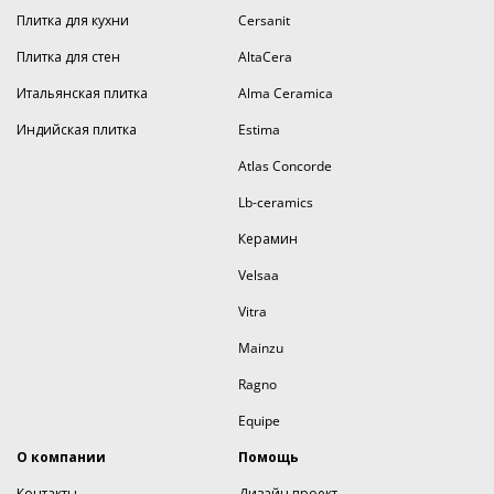
Плитка для кухни
Cersanit
Плитка для стен
AltaCera
Итальянская плитка
Alma Ceramica
Индийская плитка
Estima
Atlas Concorde
Lb-ceramics
Керамин
Velsaa
Vitra
Mainzu
Ragno
Equipe
О компании
Помощь
Контакты
Дизайн проект