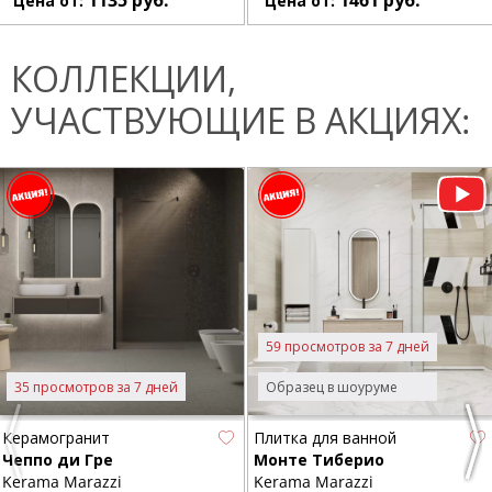
1135
руб.
1461
руб.
Цена от:
Цена от:
КОЛЛЕКЦИИ,
УЧАСТВУЮЩИЕ В АКЦИЯХ:
59 просмотров за 7 дней
35 просмотров за 7 дней
Образец в шоуруме
Керамогранит
Плитка для ванной
Previous
Nex
Чеппо ди Гре
Монте Тиберио
Kerama Marazzi
Kerama Marazzi