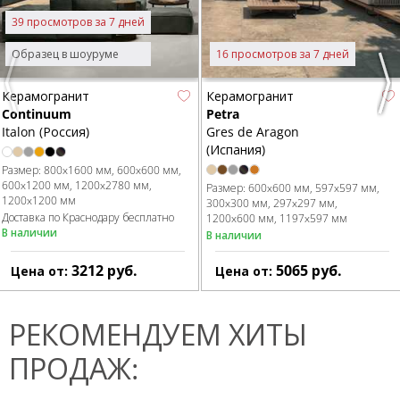
39 просмотров за 7 дней
Образец в шоуруме
16 просмотров за 7 дней
Previous
Nex
Керамогранит
Керамогранит
Continuum
Petra
Italon (Россия)
Gres de Aragon
(Испания)
Размер:
800x1600 мм
600x600 мм
600x1200 мм
1200x2780 мм
Размер:
600x600 мм
597x597 мм
1200x1200 мм
300x300 мм
297x297 мм
Доставка по Краснодару бесплатно
1200x600 мм
1197x597 мм
В наличии
В наличии
3212
руб.
5065
руб.
Цена от:
Цена от:
РЕКОМЕНДУЕМ ХИТЫ
ПРОДАЖ: