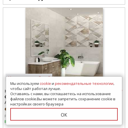
11 просмотров за 7 дней
Мы используем
cookie
и
рекомендательные технологии
,
чтобы сайт работал лучше.
Настенная плитка
Оставаясь с нами, вы соглашаетесь на использование
Global
файлов cookie.Вы можете запретить сохранение cookie в
Azori (Россия)
настройках своего браузера
ОК
Размер:
600x600 мм
420x420 мм
315x630 мм
В наличии