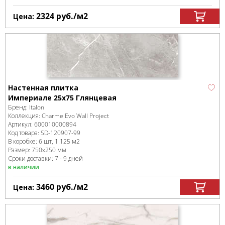
2324
руб.
/м
2
Цена:
Настенная плитка
Империале 25x75 Глянцевая
Бренд:
Italon
Коллекция:
Charme Evo Wall Project
Артикул:
600010000894
Код товара:
SD-120907
-99
В коробке
:
6 шт, 1.125 м
2
Размер:
750x250 мм
Сроки доставки: 7 - 9 дней
в наличии
3460
руб.
/м
2
Цена: