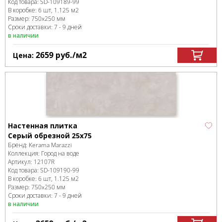
Код товара:
SD-109189
-99
В коробке
:
6 шт, 1.125 м
2
Размер:
750x250 мм
Сроки доставки: 7 - 9 дней
в наличии
2659
руб.
/м
2
Цена:
Настенная плитка
Серый обрезной 25х75
Бренд:
Kerama Marazzi
Коллекция:
Город на воде
Артикул:
12107R
Код товара:
SD-109190
-99
В коробке
:
6 шт, 1.125 м
2
Размер:
750x250 мм
Сроки доставки: 7 - 9 дней
в наличии