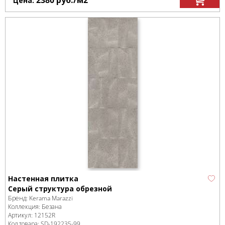
2380
руб.
/м
2
Цена:
Настенная плитка
Серый структура обрезной
Бренд:
Kerama Marazzi
Коллекция:
Безана
Артикул:
12152R
Код товара:
SD-192235
-99