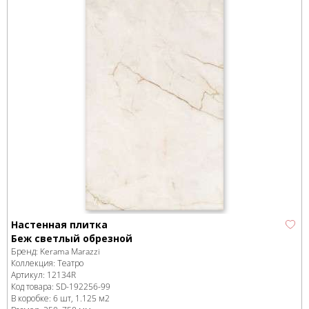
Настенная плитка
Беж светлый обрезной
Бренд:
Kerama Marazzi
Коллекция:
Театро
Артикул:
12134R
Код товара:
SD-192256
-99
В коробке
:
6 шт, 1.125 м
2