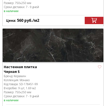
Размер:
750x250 мм
Сроки доставки: 7 - 9 дней
в наличии
560
руб.
/м
2
Цена:
Настенная плитка
Черная 5
Бренд:
Керамин
Коллекция:
Монако
Код товара:
SD-178451
-99
В коробке
:
9 шт, 1.69 м
2
Размер:
750x250 мм
Сроки доставки: 7 - 9 дней
в наличии