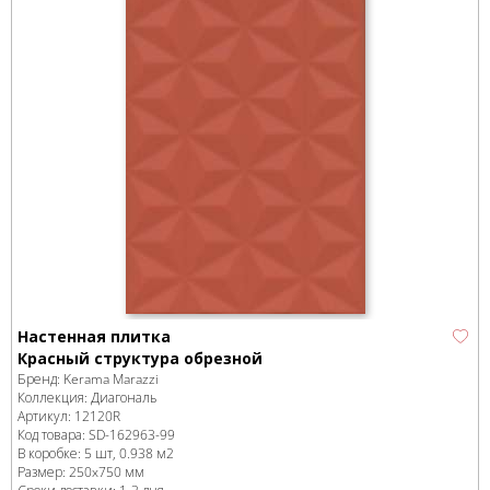
Настенная плитка
Красный структура обрезной
Бренд:
Kerama Marazzi
Коллекция:
Диагональ
Артикул:
12120R
Код товара:
SD-162963
-99
В коробке
:
5 шт, 0.938 м
2
Размер:
250x750 мм