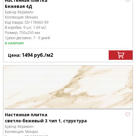
Настенная плитка
Бежевая 4Д
Бренд:
Керамин
Коллекция:
Монако
Код товара:
SD-178460
-99
В коробке
:
9 шт, 1.69 м
2
Размер:
750x250 мм
Сроки доставки: 7 - 9 дней
в наличии
1494
руб.
/м
2
Цена:
Настенная плитка
светло-бежевый 3 тип 1, структура
Бренд:
Керамин
Коллекция:
Монако