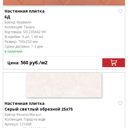
Настенная плитка
6Д
Бренд:
Керамин
Коллекция:
Танага
Код товара:
SD-235642
-99
В коробке
:
9 шт, 1.69 м
2
Размер:
750x250 мм
Сроки доставки: 1-3 дня
в наличии
560
руб.
/м
2
Цена:
Настенная плитка
Серый светлый обрезной 25х75
Бренд:
Kerama Marazzi
Коллекция:
Город на воде
Артикул:
12106R