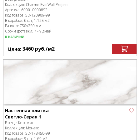
Коллекция:
Charme Evo Wall Project
Артикул:
600010000893
Код товара:
SD-120909
-99
В коробке
:
6 шт, 1.125 м
2
Размер:
750x250 мм
Сроки доставки: 7 - 9 дней
в наличии
3460
руб.
/м
2
Цена:
Настенная плитка
Светло-Серая 1
Бренд:
Керамин
Коллекция:
Монако
Код товара:
SD-178450
-99
В коробке
:
9 шт, 1.69 м
2