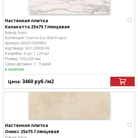
Настенная плитка
Калакатта 25x75 Глянцевая
Бренд:
Italon
Коллекция:
Charme Evo Wall Project
Артикул:
600010000892
Код товара:
SD-120908
-99
В коробке
:
6 шт, 1.125 м
2
Размер:
750x250 мм
Сроки доставки: 7 - 9 дней
в наличии
3460
руб.
/м
2
Цена:
Настенная плитка
Оникс 25x75 Глянцевая
Бренд:
Italon