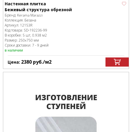
Настенная плитка
Бежевый структура обрезной
Бренд:
Kerama Marazzi
Коллекция:
Безана
Артикул:
12153R
Код товара:
SD-192236
-99
В коробке
:
5 шт, 0.938 м
2
Размер:
250x750 мм
Сроки доставки: 7 - 9 дней
в наличии
2380
руб.
/м
2
Цена: