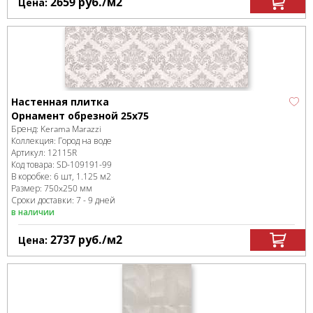
2659
руб.
/м
2
Цена:
Настенная плитка
Орнамент обрезной 25х75
Бренд:
Kerama Marazzi
Коллекция:
Город на воде
Артикул:
12115R
Код товара:
SD-109191
-99
В коробке
:
6 шт, 1.125 м
2
Размер:
750x250 мм
Сроки доставки: 7 - 9 дней
в наличии
2737
руб.
/м
2
Цена: