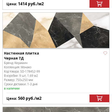
1414
руб.
/м
2
Цена:
Настенная плитка
Черная 7Д
Бренд:
Керамин
Коллекция:
Монако
Код товара:
SD-178452
-99
В коробке
:
9 шт, 1.69 м
2
Размер:
750x250 мм
Сроки доставки: 1-3 дня
в наличии
560
руб.
/м
2
Цена: