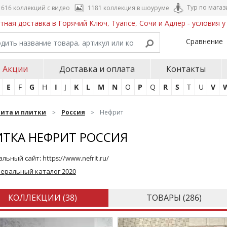
Тур по магаз
616 коллекций с видео
1181 коллекция в шоуруме
тная доставка в Горячий Ключ, Туапсе, Сочи и Адлер - условия 
Сравнение
Акции
Доставка и оплата
Контакты
E
F
G
H
I
J
K
L
M
N
O
P
Q
R
S
T
U
V
нита и плитки
Россия
Нефрит
ТКА НЕФРИТ РОССИЯ
льный сайт:
https://www.nefrit.ru/
неральный каталог 2020
КОЛЛЕКЦИИ (
38
)
ТОВАРЫ (
286
)