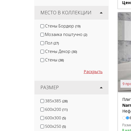
Цен
Kerama Marazzi
(458)
Cersanit
МЕСТО В КОЛЛЕКЦИИ
(155)
White Hills
(73)
Стены Бордюр
(19)
Global Tile
(46)
Мозаика поштучно
(2)
Gracia Ceramica
(190)
Пол
(27)
Стены Декор
(30)
Стены
(38)
Раскрыть
9 пр
РАЗМЕР
Пли
385x385
(28)
Nar
600x200
(11)
Неф
600x300
(5)
Разм
500x250
(5)
В на