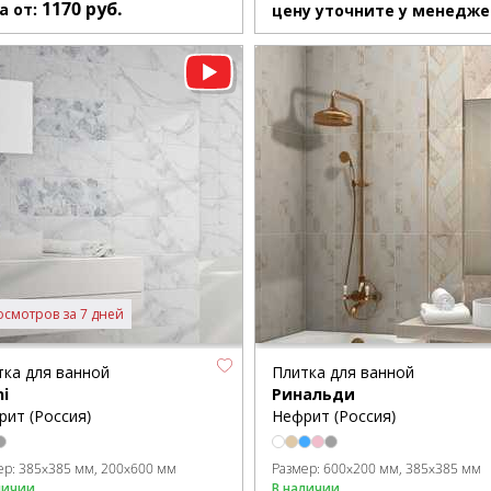
1170
руб.
а от:
цену уточните у менедже
осмотров за 7 дней
тка для ванной
Плитка для ванной
ni
Ринальди
рит (Россия)
Нефрит (Россия)
ер:
385x385 мм
200x600 мм
Размер:
600x200 мм
385x385 мм
личии
В наличии