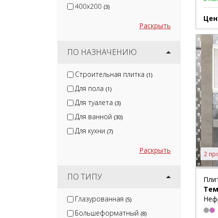
400x200
(3)
Цен
Раскрыть
ПО НАЗНАЧЕНИЮ
Строительная плитка
(1)
Для пола
(1)
Для туалета
(3)
Для ванной
(30)
Для кухни
(7)
Раскрыть
2 пр
ПО ТИПУ
Пли
Тем
Глазурованная
Неф
(5)
Большеформатный
(8)