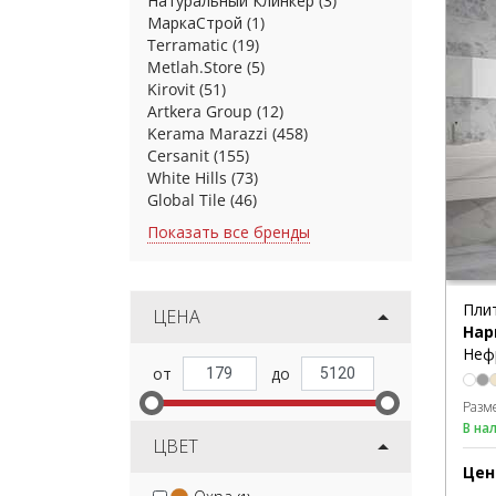
Натуральный Клинкер
(3)
МаркаСтрой
(1)
Terramatic
(19)
Metlah.Store
(5)
Kirovit
(51)
Artkera Group
(12)
Kerama Marazzi
(458)
Cersanit
(155)
White Hills
(73)
Global Tile
(46)
Показать все бренды
Пли
ЦЕНА
Нар
Неф
Разм
В на
ЦВЕТ
Цен