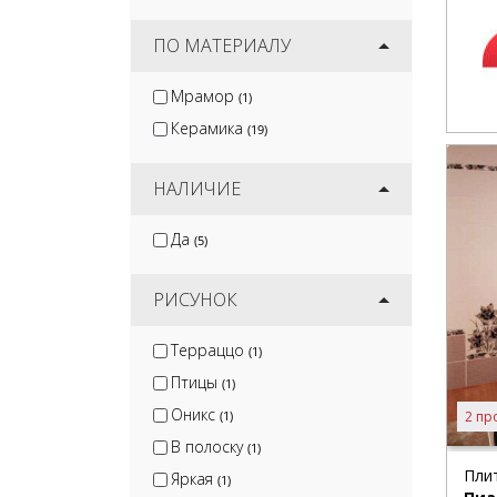
ПО МАТЕРИАЛУ
Мрамор
(1)
Керамика
(19)
НАЛИЧИЕ
Да
(5)
РИСУНОК
Терраццо
(1)
Птицы
(1)
Оникс
(1)
2 пр
В полоску
(1)
Пли
Яркая
(1)