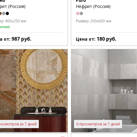
но
Puro
рит (Россия)
Нефрит (Россия)
ер:
400x250 мм
Размер:
200x600 мм
личии
987
руб.
180
руб.
а от:
Цена от:
росмотров за 7 дней
6 просмотров за 7 дней