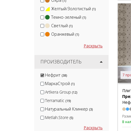
Охра
(1)
Желтый/Золотистый
(1)
Темно-зеленый
(1)
Светлый
(1)
Оранжевый
(1)
Раскрыть
ПРОИЗВОДИТЕЛЬ
Нефрит
7 пр
(38)
МаркаСтрой
(1)
Пли
Artkera Group
(12)
Пре
Terramatic
(19)
Неф
Натуральный Клинкер
(3)
Разм
Metlah.Store
(5)
В на
Kirovit
(51)
Раскрыть