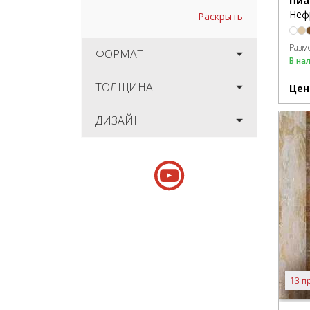
Пиа
Неф
Раскрыть
Разм
ФОРМАТ
В на
ТОЛЩИНА
Цен
ДИЗАЙН
13 п