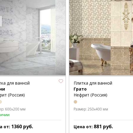
тка для ванной
Плитка для ванной
ни
Грато
рит (Россия)
Нефрит (Россия)
ер:
600x200 мм
Размер:
250x400 мм
личии
1360
руб.
881
руб.
а от:
Цена от: