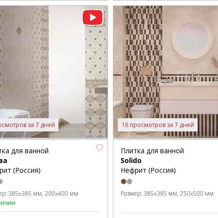
осмотров за 7 дней
16 просмотров за 7 дней
тка для ванной
Плитка для ванной
за
Solido
рит (Россия)
Нефрит (Россия)
ер:
385x385 мм
200x400 мм
Размер:
385x385 мм
250x500 мм
личии