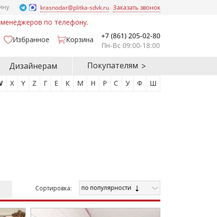
ину
krasnodar@plitka-sdvk.ru
Заказать звонок
у менеджеров по телефону.
+7 (861) 205-02-80
Избранное
Корзина
Пн-Вс 09:00-18:00
Покупателям
Дизайнерам
W
X
Y
Z
Г
Е
К
М
Н
Р
С
У
Ф
Ш
по популярности
Cортировка: