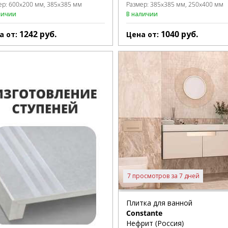
ер:
600x200 мм
385x385 мм
Размер:
385x385 мм
250x400 мм
личии
В наличии
1242
руб.
1040
руб.
а от:
Цена от:
7 просмотров за 7 дней
Плитка для ванной
Constante
Нефрит (Россия)