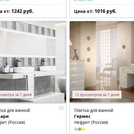
1242
руб.
1016
руб.
а от:
Цена от:
осмотра за 7 дней
12 просмотров за 7 дней
тка для ванной
Плитка для ванной
ари
Гермес
рит (Россия)
Нефрит (Россия)