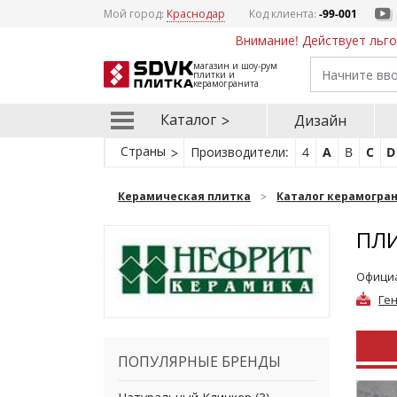
Мой город:
Краснодар
Код клиента:
-99-001
Внимание! Действует льго
магазин и шоу-рум
плитки и
керамогранита
Каталог
Дизайн
Страны
Производители:
4
A
B
C
D
Керамическая плитка
Каталог керамогра
ПЛИ
Официа
Ге
ПОПУЛЯРНЫЕ БРЕНДЫ