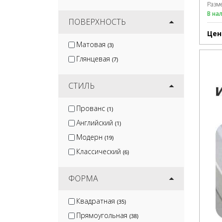
Разм
В на
ПОВЕРХНОСТЬ
Цен
Матовая
(3)
Глянцевая
(7)
СТИЛЬ
Прованс
(1)
Английский
(1)
Модерн
(19)
Классический
(6)
ФОРМА
Квадратная
(35)
Прямоугольная
(38)