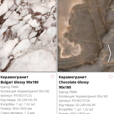
Previous
Nex
Керамогранит
Керамогранит
Bulgari Glossy 90x180
Chocolate Glossy
Бренд:
FMAX
90x180
Коллекция:
Керамогранит 90x180
Бренд:
FMAX
Артикул:
F918G10125
Коллекция:
Керамогранит 90x180
Код товара:
SD-249165
-99
Артикул:
F918G10106
В коробке
:
1 шт, 1.62 м
2
Код товара:
SD-249166
-99
Размер:
900x1800 мм
В коробке
:
1 шт, 1.62 м
2
Сроки доставки: 1-3 дня
Размер:
900x1800 мм