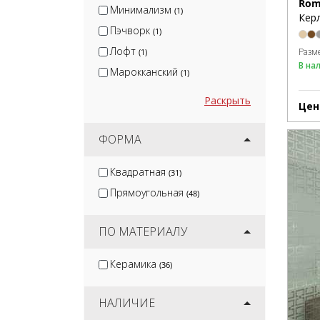
Rom
Минимализм
(1)
Керл
Пэчворк
(1)
Лофт
Разм
(1)
В на
Марокканский
(1)
Раскрыть
Цен
ФОРМА
Квадратная
(31)
Прямоугольная
(48)
ПО МАТЕРИАЛУ
Керамика
(36)
НАЛИЧИЕ