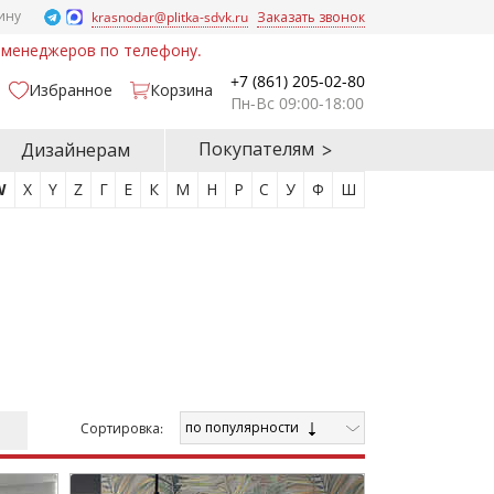
ину
krasnodar@plitka-sdvk.ru
Заказать звонок
у менеджеров по телефону.
+7 (861) 205-02-80
Избранное
Корзина
Пн-Вс 09:00-18:00
Покупателям
Дизайнерам
W
X
Y
Z
Г
Е
К
М
Н
Р
С
У
Ф
Ш
по популярности
Cортировка: