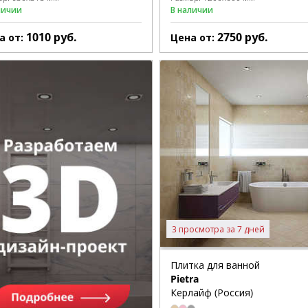
личии
В наличии
1010
руб.
2750
руб.
а от:
Цена от:
3 просмотра за 7 дней
Плитка для ванной
Pietra
Керлайф (Россия)