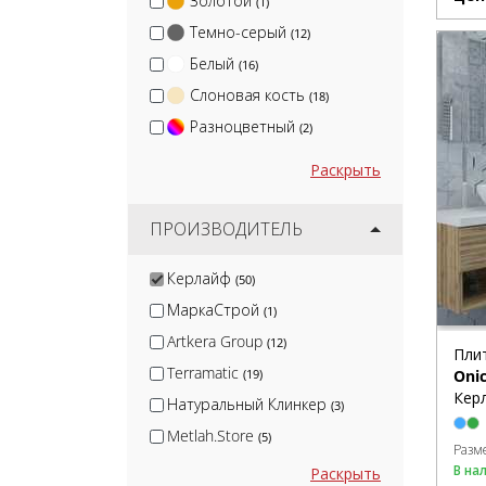
Золотой
(1)
Темно-серый
(12)
Белый
(16)
Слоновая кость
(18)
Разноцветный
(2)
Раскрыть
ПРОИЗВОДИТЕЛЬ
Керлайф
(50)
МаркаСтрой
(1)
Artkera Group
(12)
Пли
Terramatic
Onic
(19)
Керл
Натуральный Клинкер
(3)
Metlah.Store
(5)
Разм
Kirovit
(51)
В на
Раскрыть