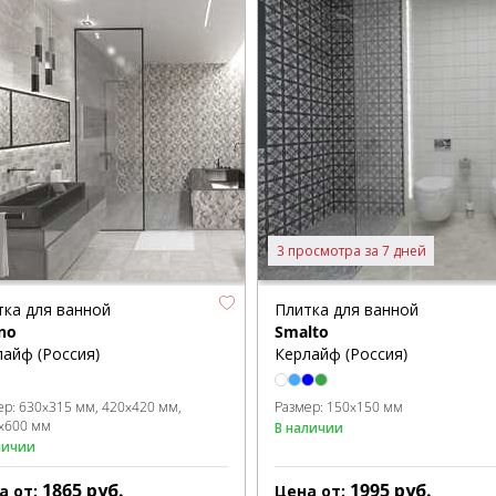
3 просмотра за 7 дней
тка для ванной
Плитка для ванной
no
Smalto
айф (Россия)
Керлайф (Россия)
ер:
630x315 мм
420x420 мм
Размер:
150x150 мм
x600 мм
В наличии
личии
1865
руб.
1995
руб.
а от:
Цена от: