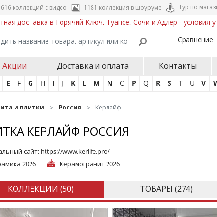
Тур по магаз
616 коллекций с видео
1181 коллекция в шоуруме
тная доставка в Горячий Ключ, Туапсе, Сочи и Адлер - условия 
Сравнение
Акции
Доставка и оплата
Контакты
E
F
G
H
I
J
K
L
M
N
O
P
Q
R
S
T
U
V
нита и плитки
Россия
Керлайф
ТКА КЕРЛАЙФ РОССИЯ
льный сайт:
https://www.kerlife.pro/
рамика 2026
Керамогранит 2026
КОЛЛЕКЦИИ (
50
)
ТОВАРЫ (
274
)