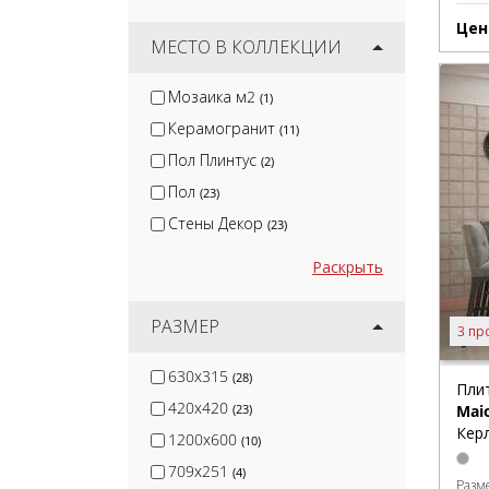
Kerama Marazzi
(458)
Цен
Cersanit
МЕСТО В КОЛЛЕКЦИИ
(155)
White Hills
(73)
Мозаика м2
(1)
Global Tile
(46)
Керамогранит
(11)
Gracia Ceramica
(190)
Пол Плинтус
(2)
Пол
(23)
Стены Декор
(23)
Раскрыть
РАЗМЕР
3 пр
630x315
(28)
Пли
420x420
Maio
(23)
Керл
1200x600
(10)
709x251
(4)
Разм