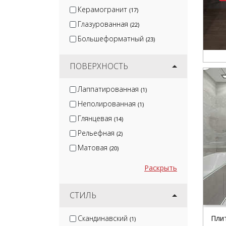
Керамогранит
(17)
Глазурованная
(22)
Большеформатный
(23)
ПОВЕРХНОСТЬ
Лаппатированная
(1)
Неполированная
(1)
Глянцевая
(14)
Рельефная
(2)
Матовая
(20)
Раскрыть
СТИЛЬ
Скандинавский
Пли
(1)