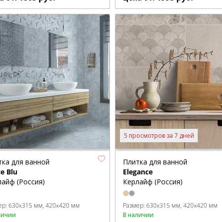
5 просмотров за 7 дней
тка для ванной
Плитка для ванной
e Blu
Elegance
айф (Россия)
Керлайф (Россия)
ер:
630x315 мм
420x420 мм
Размер:
630x315 мм
420x420 мм
личии
В наличии