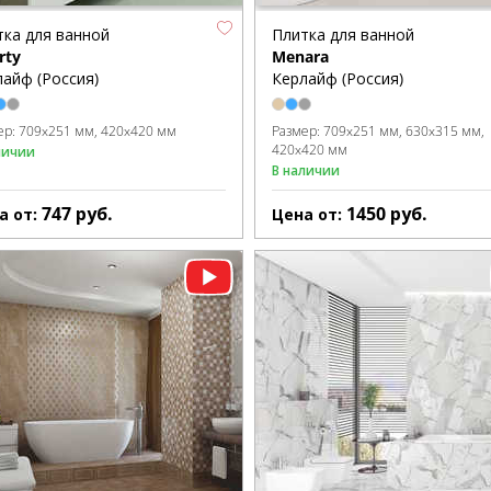
тка для ванной
Плитка для ванной
rty
Menara
айф (Россия)
Керлайф (Россия)
ер:
709x251 мм
420x420 мм
Размер:
709x251 мм
630x315 мм
420x420 мм
личии
В наличии
747
руб.
1450
руб.
а от:
Цена от: