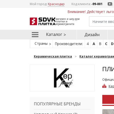
Мой город:
Краснодар
Код клиента:
-99-001
Внимание! Действует льго
магазин и шоу-рум
плитки и
керамогранита
Каталог
Дизайн
Страны
Производители:
4
A
B
C
D
Керамическая плитка
Каталог керамогра
ПЛИ
Официа
Ке
ПОПУЛЯРНЫЕ БРЕНДЫ