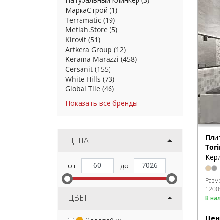
Натуральный Клинкер
(3)
МаркаСтрой
(1)
Terramatic
(19)
Metlah.Store
(5)
Kirovit
(51)
Artkera Group
(12)
Kerama Marazzi
(458)
Cersanit
(155)
White Hills
(73)
Global Tile
(46)
Показать все бренды
Пли
ЦЕНА
Tori
Керл
Разм
1200
ЦВЕТ
В на
Цен