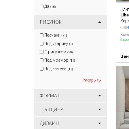
Да
(16)
Пли
Libe
Керл
РИСУНОК
Разм
Песчаник
(1)
В на
Под старину
(1)
С рисунком
(10)
Цен
Под мрамор
(11)
Под камень
(11)
Раскрыть
ФОРМАТ
ТОЛЩИНА
ДИЗАЙН