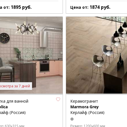
1895
руб.
1874
руб.
а от:
Цена от:
осмотра за 7 дней
тка для ванной
Керамогранит
lica
Marmora Grey
айф (Россия)
Керлайф (Россия)
ер:
630x315 мм
Размер:
1200x600 мм