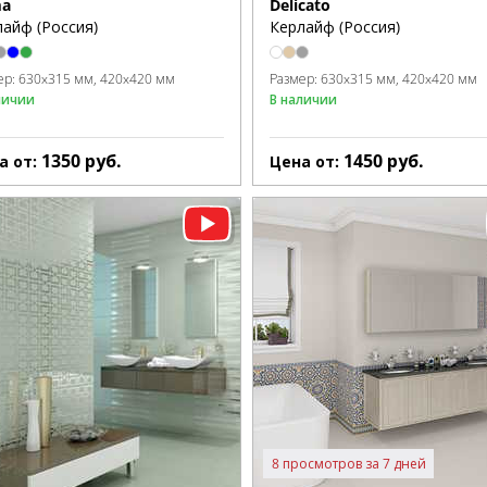
a
Delicato
айф (Россия)
Керлайф (Россия)
ер:
630x315 мм
420x420 мм
Размер:
630x315 мм
420x420 мм
личии
В наличии
1350
руб.
1450
руб.
а от:
Цена от:
8 просмотров за 7 дней