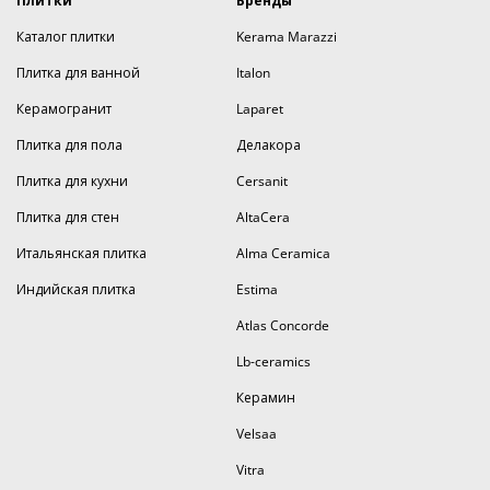
Плитки
Бренды
Каталог плитки
Kerama Marazzi
Плитка для ванной
Italon
Керамогранит
Laparet
Плитка для пола
Делакора
Плитка для кухни
Cersanit
Плитка для стен
AltaCera
Итальянская плитка
Alma Ceramica
Индийская плитка
Estima
Atlas Concorde
Lb-ceramics
Керамин
Velsaa
Vitra