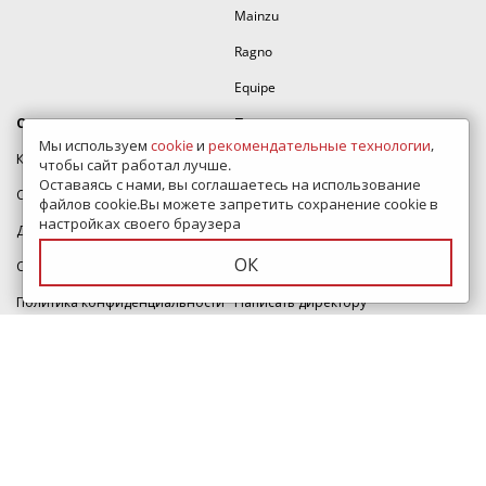
Mainzu
Ragno
Equipe
О компании
Помощь
Мы используем
cookie
и
рекомендательные технологии
,
Контакты
Дизайн проект
чтобы сайт работал лучше.
Оставаясь с нами, вы соглашаетесь на использование
Сертификаты
Полезные статьи
файлов cookie.Вы можете запретить сохранение cookie в
настройках своего браузера
Доставка и оплата
Как оформить заказ
ОК
Скидки
Карта сайта
Политика конфиденциальности
Написать директору
Вакансии
Тур по магазину
Согласие на обработку
ВидеоОбзоры коллекций
персональных данных
Представлены в шоуруме
350005, г. Краснодар, Прикубанский округ, ул.Кореновская, дом 49,
магазин Плитка-SDVK.