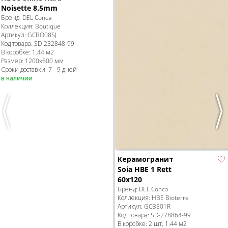
Noisette 8.5mm
Бренд:
DEL Conca
Коллекция:
Boutique
Артикул:
GCBO08SJ
Код товара:
SD-232848
-99
В коробке
:
1.44 м
2
Размер:
1200x600 мм
Сроки доставки: 7 - 9 дней
в наличии
Previous
Nex
Керамогранит
Soia HBE 1 Rett
60x120
Бренд:
DEL Conca
Коллекция:
HBE Bioterre
Артикул:
GCBE01R
Код товара:
SD-278864
-99
В коробке
:
2 шт, 1.44 м
2