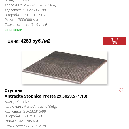
Бренд:
Paradyz
Коллекция:
Viano Antracite/Beige
Код товара:
SD-275951
-99
В коробке
:
13 шт, 1.17 м
2
Размер:
300x300 мм
Сроки доставки: 7 - 9 дней
в наличии
4263
руб.
/м
2
Цена:
Ступень
Antracite Stopnica Prosta 29.5х29.5 (1.13)
Бренд:
Paradyz
Коллекция:
Viano Antracite/Beige
Код товара:
SD-282816
-99
В коробке
:
13 шт, 1.13 м
2
Размер:
295x295 мм
Сроки доставки: 7 - 9 дней