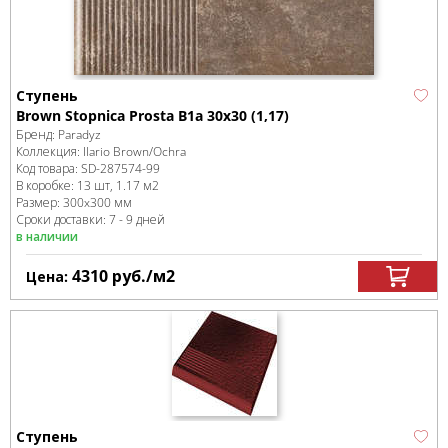
Ступень
Brown Stopnica Prosta B1a 30x30 (1,17)
Бренд:
Paradyz
Коллекция:
Ilario Brown/Ochra
Код товара:
SD-287574
-99
В коробке
:
13 шт, 1.17 м
2
Размер:
300x300 мм
Сроки доставки: 7 - 9 дней
в наличии
4310
руб.
/м
2
Цена:
Ступень