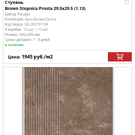
Ступень
Brown Stopnica Prosta 29.5х29.5 (1.13)
Бренд:
Paradyz
Коллекция:
Ilario Brown/Ochra
Код товара:
SD-282797
-99
В коробке
:
13 шт, 1.13 м
2
Размер:
295x295 мм
Сроки доставки: 7 - 9 дней
в наличии
1945
руб.
/м
2
Цена: