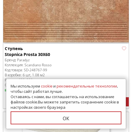
Ступень
Stopnica Prosta 30X60
Бренд:
Paradyz
Коллекция:
Scandiano Rosso
Код товара:
SD-248767
-99
В коробке
:
6 шт, 1.08 м
2
Размер:
600x300 мм
Сроки доставки: 7 - 9 дней
Мы используем
cookie
и
рекомендательные технологии
,
в наличии
чтобы сайт работал лучше.
Оставаясь с нами, вы соглашаетесь на использование
4876
руб.
/м
2
Цена:
файлов cookie.Вы можете запретить сохранение cookie в
настройках своего браузера
ОК