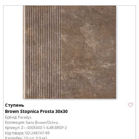
Ступень
Brown Stopnica Prosta 30x30
Бренд:
Paradyz
Коллекция:
Ilario Brown/Ochra
Артикул:
Z---300X300-1-ILAR.BRSP-2
Код товара:
SD-248747
-99
В коробке
:
10 шт, 0.9 м
2