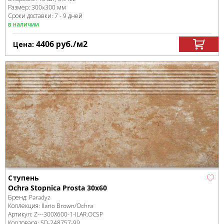
Размер:
300x300 мм
Сроки доставки: 7 - 9 дней
в наличии
4406
руб.
/м
2
Цена:
Ступень
Ochra Stopnica Prosta 30x60
Бренд:
Paradyz
Коллекция:
Ilario Brown/Ochra
Артикул:
Z---300X600-1-ILAR.OCSP
Код товара:
SD-248757
-99