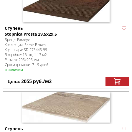
Ступень
Stopnica Prosta 29.5х29.5
Бренд:
Paradyz
Коллекция:
Semir Brown
Код товара:
SD-273445
-99
В коробке
:
13 шт, 1.13 м
2
Размер:
295x295 мм
Сроки доставки: 7 - 9 дней
в наличии
2055
руб.
/м
2
Цена:
Ступень