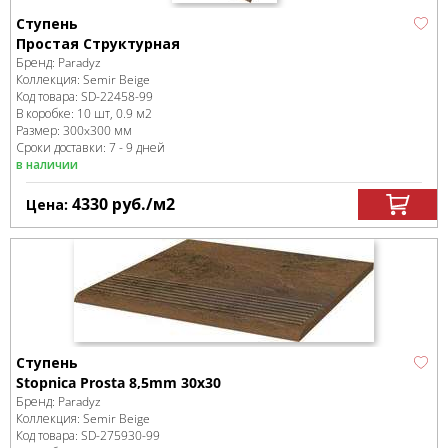
Ступень
Простая Структурная
Бренд:
Paradyz
Коллекция:
Semir Beige
Код товара:
SD-22458
-99
В коробке
:
10 шт, 0.9 м
2
Размер:
300x300 мм
Сроки доставки: 7 - 9 дней
в наличии
4330
руб.
/м
2
Цена:
Ступень
Stopnica Prosta 8,5mm 30х30
Бренд:
Paradyz
Коллекция:
Semir Beige
Код товара:
SD-275930
-99