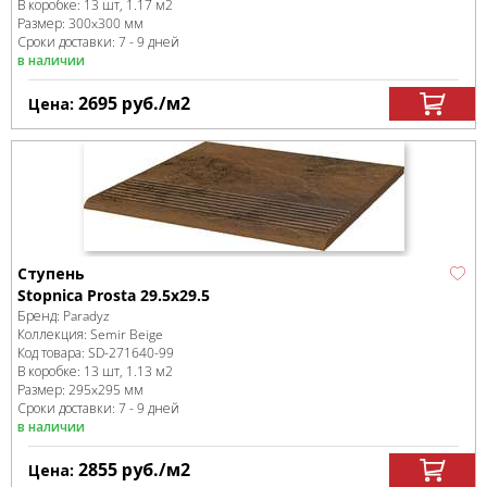
В коробке
:
13 шт, 1.17 м
2
Размер:
300x300 мм
Сроки доставки: 7 - 9 дней
в наличии
2695
руб.
/м
2
Цена:
Ступень
Stopnica Prosta 29.5х29.5
Бренд:
Paradyz
Коллекция:
Semir Beige
Код товара:
SD-271640
-99
В коробке
:
13 шт, 1.13 м
2
Размер:
295x295 мм
Сроки доставки: 7 - 9 дней
в наличии
2855
руб.
/м
2
Цена: