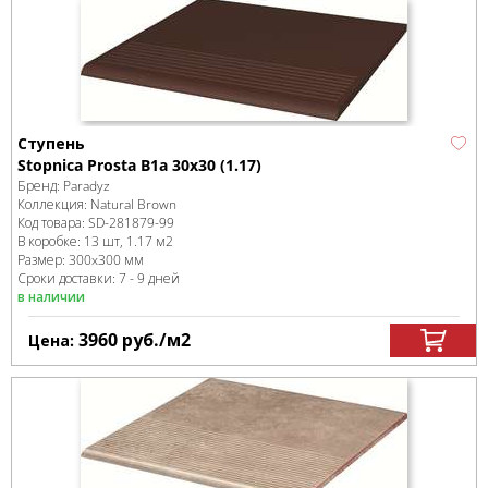
Ступень
Stopnica Prosta B1a 30x30 (1.17)
Бренд:
Paradyz
Коллекция:
Natural Brown
Код товара:
SD-281879
-99
В коробке
:
13 шт, 1.17 м
2
Размер:
300x300 мм
Сроки доставки: 7 - 9 дней
в наличии
3960
руб.
/м
2
Цена: