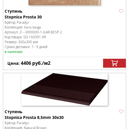
Ступень
Stopnica Prosta 30
Бренд:
Paradyz
Коллекция:
Ilario beige
Артикул:
Z---300X300-1-ILAR.BESP-2
Код товара:
SD-192091
-99
Размер:
300x300 мм
Сроки доставки: 7 - 9 дней
в наличии
4406
руб.
/м
2
Цена:
Ступень
Stopnica Prosta 8,5mm 30x30
Бренд:
Paradyz
Коллекция:
Natural Brown