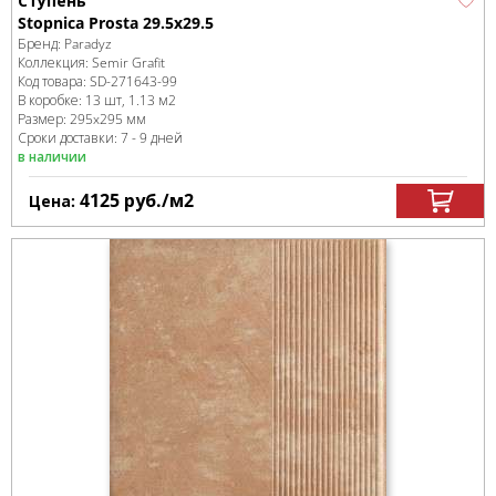
Ступень
Stopnica Prosta 29.5х29.5
Бренд:
Paradyz
Коллекция:
Semir Grafit
Код товара:
SD-271643
-99
В коробке
:
13 шт, 1.13 м
2
Размер:
295x295 мм
Сроки доставки: 7 - 9 дней
в наличии
4125
руб.
/м
2
Цена: