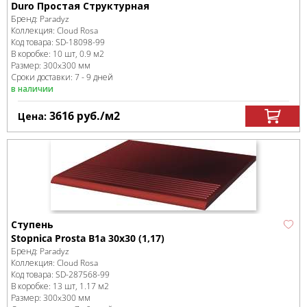
Duro Простая Структурная
Бренд:
Paradyz
Коллекция:
Cloud Rosa
Код товара:
SD-18098
-99
В коробке
:
10 шт, 0.9 м
2
Размер:
300x300 мм
Сроки доставки: 7 - 9 дней
в наличии
3616
руб.
/м
2
Цена:
Ступень
Stopnica Prosta B1a 30x30 (1,17)
Бренд:
Paradyz
Коллекция:
Cloud Rosa
Код товара:
SD-287568
-99
В коробке
:
13 шт, 1.17 м
2
Размер:
300x300 мм