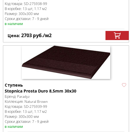
Код товара:
SD-275938
-99
В коробке
:
13 шт, 1.17 м
2
Размер:
300x300 мм
Сроки доставки: 7 - 9 дней
в наличии
2703
руб.
/м
2
Цена:
Ступень
Stopnica Prosta Duro 8,5mm 30x30
Бренд:
Paradyz
Коллекция:
Natural Brown
Код товара:
SD-275939
-99
В коробке
:
13 шт, 1.17 м
2
Размер:
300x300 мм
Сроки доставки: 7 - 9 дней
в наличии