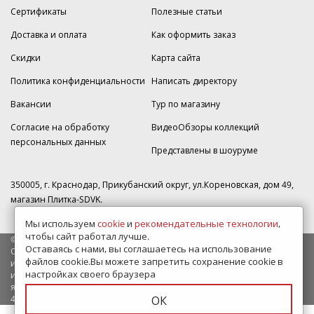
Сертификаты
Полезные статьи
Доставка и оплата
Как оформить заказ
Скидки
Карта сайта
Политика конфиденциальности
Написать директору
Вакансии
Тур по магазину
Согласие на обработку
ВидеоОбзоры коллекций
персональных данных
Представлены в шоуруме
350005, г. Краснодар, Прикубанский округ, ул.Кореновская, дом 49,
магазин Плитка-SDVK.
Мы используем
cookie
и
рекомендательные технологии
,
чтобы сайт работал лучше.
© 2009—2026 г. Все права защищены
Оставаясь с нами, вы соглашаетесь на использование
Обращаем Ваше внимание на то, что данный интернет-сайт носит
файлов cookie.Вы можете запретить сохранение cookie в
исключительно информационный характер и ни при каких условиях
настройках своего браузера
информационные материалы и цены, размещенные на сайте, не
являются публичной офертой, определяемой положениями Статьи
437 Гражданского кодекса РФ.
ОК