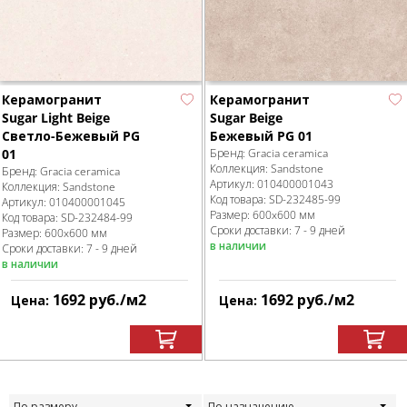
Керамогранит
Керамогранит
Sugar Light Beige
Sugar Beige
Светло-Бежевый PG
Бежевый PG 01
01
Бренд:
Gracia ceramica
Коллекция:
Sandstone
Бренд:
Gracia ceramica
Артикул:
010400001043
Коллекция:
Sandstone
Код товара:
SD-232485
-99
Артикул:
010400001045
Размер:
600x600 мм
Код товара:
SD-232484
-99
Сроки доставки: 7 - 9 дней
Размер:
600x600 мм
в наличии
Сроки доставки: 7 - 9 дней
в наличии
1692
руб.
/м
2
1692
руб.
/м
2
Цена:
Цена:
По размеру
По назначению