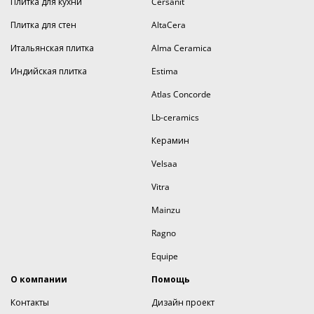
Плитка для кухни
Cersanit
Плитка для стен
AltaCera
Итальянская плитка
Alma Ceramica
Индийская плитка
Estima
Atlas Concorde
Lb-ceramics
Керамин
Velsaa
Vitra
Mainzu
Ragno
Equipe
О компании
Помощь
Контакты
Дизайн проект