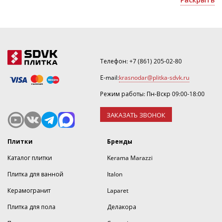
домов и коммерческих помещений;
Уточнить скидку или оформить 3D дизайн можно по
почте
krasnodar@plitka-sdvk.ru
.
Телефон:
+7 (861) 205-02-80
E-mail:
krasnodar@plitka-sdvk.ru
Режим работы: Пн-Вскр 09:00-18:00
ЗАКАЗАТЬ ЗВОНОК
Плитки
Бренды
Каталог плитки
Kerama Marazzi
Плитка для ванной
Italon
Керамогранит
Laparet
Плитка для пола
Делакора