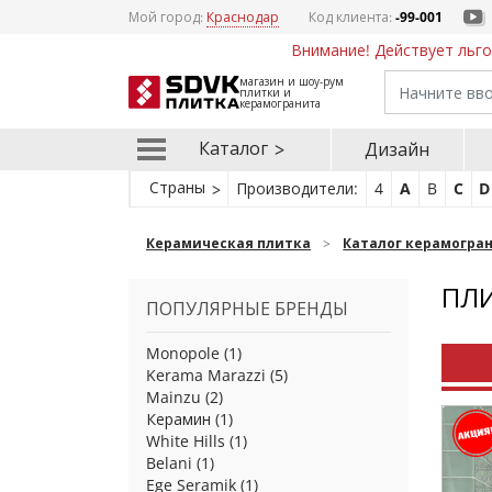
Мой город:
Краснодар
Код клиента:
-99-001
Внимание! Действует льго
магазин и шоу-рум
плитки и
керамогранита
Каталог
Дизайн
Страны
Производители:
4
A
B
C
D
Керамическая плитка
Каталог керамогра
ПЛИ
ПОПУЛЯРНЫЕ БРЕНДЫ
Monopole
(1)
Kerama Marazzi
(5)
Mainzu
(2)
Керамин
(1)
White Hills
(1)
Belani
(1)
Ege Seramik
(1)