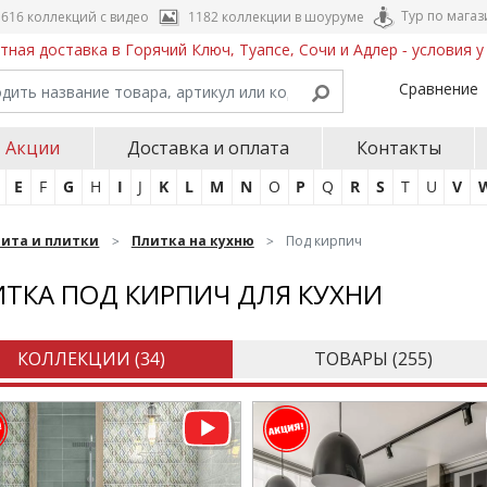
Тур по магаз
616 коллекций с видео
1182 коллекции в шоуруме
тная доставка в Горячий Ключ, Туапсе, Сочи и Адлер - условия 
Сравнение
Акции
Доставка и оплата
Контакты
E
F
G
H
I
J
K
L
M
N
O
P
Q
R
S
T
U
V
нита и плитки
Плитка на кухню
Под кирпич
ТКА ПОД КИРПИЧ ДЛЯ КУХНИ
КОЛЛЕКЦИИ (
34
)
ТОВАРЫ (
255
)