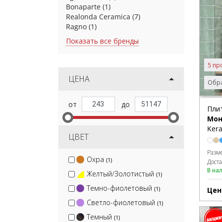
Bonaparte
(1)
Realonda Ceramica
(7)
Ragno
(1)
Показать все бренды
5 пр
ЦЕНА
Обра
Плит
Мон
Kera
ЦВЕТ
Разм
Охра
(1)
Дост
В на
Желтый/Золотистый
(1)
Темно-фиолетовый
(1)
Цен
Светло-фиолетовый
(1)
Темный
(1)