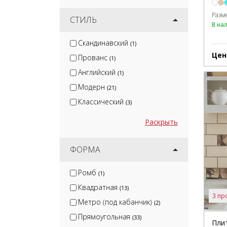
Разм
СТИЛЬ
В на
Скандинавский
(1)
Цен
Прованс
(1)
Английский
(1)
Модерн
(21)
Классический
(3)
Раскрыть
ФОРМА
Ромб
(1)
Квадратная
(13)
3 пр
Метро (под кабанчик)
(2)
Прямоугольная
(33)
Пли