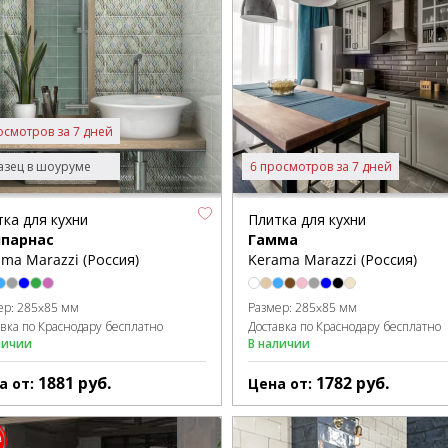
осмотров за 7 дней
зец в шоуруме
6 просмотров за 7 дней
ка для кухни
Плитка для кухни
парнас
Гамма
ma Marazzi (Россия)
Kerama Marazzi (Россия)
ер:
285x85 мм
Размер:
285x85 мм
авка по Краснодару бесплатно
Доставка по Краснодару бесплатно
личии
В наличии
1881
руб.
1782
руб.
а от:
Цена от: