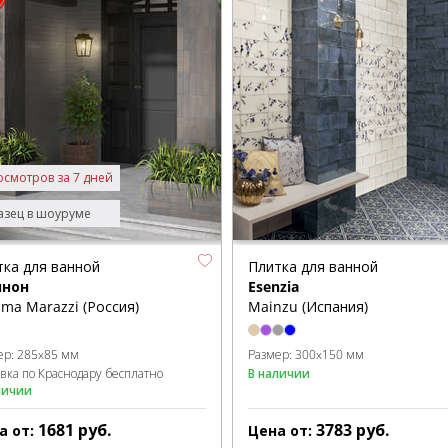
осмотров за 7 дней
зец в шоуруме
тка для ванной
Плитка для ванной
нон
Esenzia
ma Marazzi (Россия)
Mainzu (Испания)
ер:
285x85 мм
Размер:
300x150 мм
авка по Краснодару бесплатно
В наличии
личии
1681
руб.
3783
руб.
а от:
Цена от: