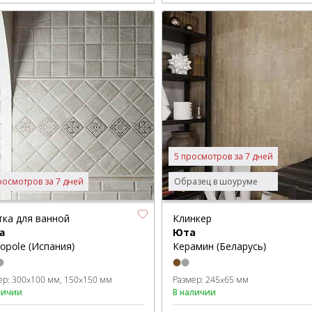
5 просмотров за 7 дней
росмотров за 7 дней
Образец в шоуруме
тка для ванной
Клинкер
a
Юта
opole (Испания)
Керамин (Беларусь)
ер:
300x100 мм
150x150 мм
Размер:
245x65 мм
личии
В наличии