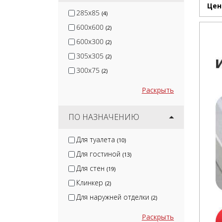
Цен
285x85
(4)
600x600
(2)
600x300
(2)
305x305
(2)
300x75
(2)
Раскрыть
ПО НАЗНАЧЕНИЮ
Для туалета
(10)
Для гостиной
(13)
Для стен
(19)
Клинкер
(2)
Для наружней отделки
(2)
Раскрыть