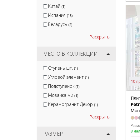
Serenissima
(1)
Китай
(1)
Испания
(13)
Беларусь
(2)
Раскрыть
МЕСТО В КОЛЛЕКЦИИ
Ступень шт.
(1)
Угловой элемент
(1)
10 п
Подступенок
(1)
Мозаика м2
(1)
Пли
Petr
Керамогранит Декор
(1)
Mon
Раскрыть
Разм
В на
РАЗМЕР