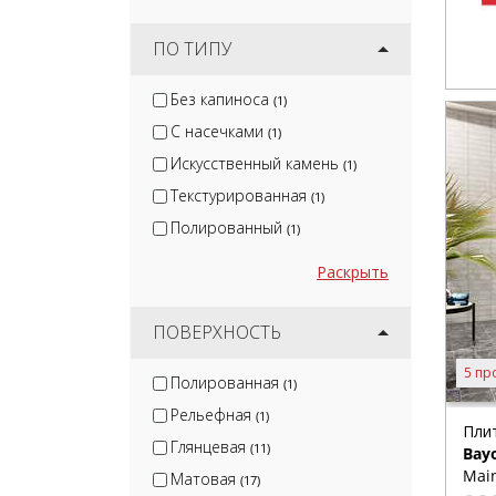
ПО ТИПУ
Без капиноса
(1)
С насечками
(1)
Искусственный камень
(1)
Текстурированная
(1)
Полированный
(1)
Раскрыть
ПОВЕРХНОСТЬ
5 пр
Полированная
(1)
Рельефная
(1)
Пли
Глянцевая
(11)
Bay
Main
Матовая
(17)