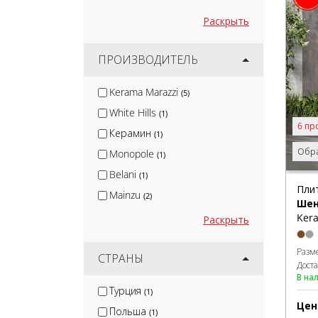
Раскрыть
ПРОИЗВОДИТЕЛЬ
Kerama Marazzi
(5)
White Hills
(1)
6 пр
Керамин
(1)
Обра
Monopole
(1)
Belani
(1)
Пли
Mainzu
(2)
Шен
Ege Seramik
Kera
(1)
Раскрыть
Bonaparte
(1)
Разм
Realonda Ceramica
СТРАНЫ
(7)
Дост
Cerrad
В на
(1)
Турция
(1)
Ragno
(1)
Цен
Польша
(1)