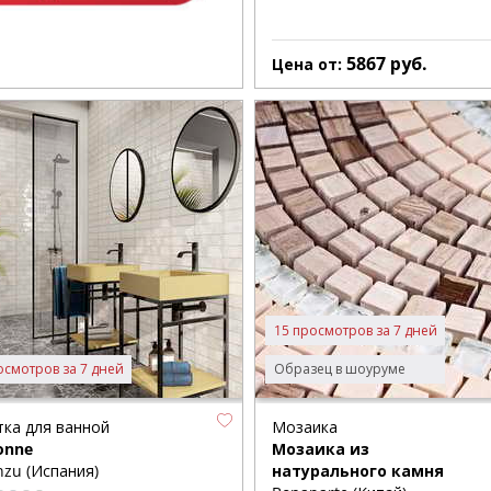
5867
руб.
Цена от:
15 просмотров за 7 дней
осмотров за 7 дней
Образец в шоуруме
тка для ванной
Мозаика
onne
Мозаика из
zu (Испания)
натурального камня