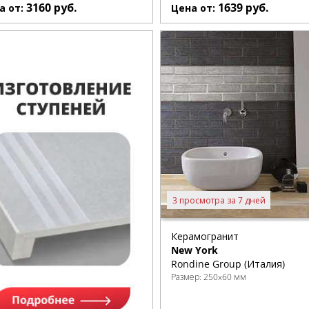
3160
руб.
1639
руб.
а от:
Цена от:
3 просмотра за 7 дней
Керамогранит
New York
Rondine Group (Италия)
Размер:
250x60 мм