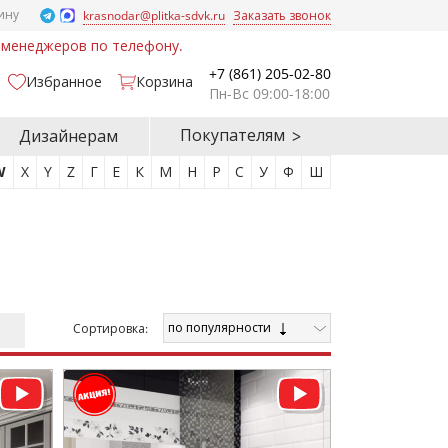
ину
krasnodar@plitka-sdvk.ru
Заказать звонок
у менеджеров по телефону.
+7 (861) 205-02-80
Избранное
Корзина
Пн-Вс 09:00-18:00
Покупателям
Дизайнерам
W
X
Y
Z
Г
Е
К
М
Н
Р
С
У
Ф
Ш
по популярности
Cортировка: