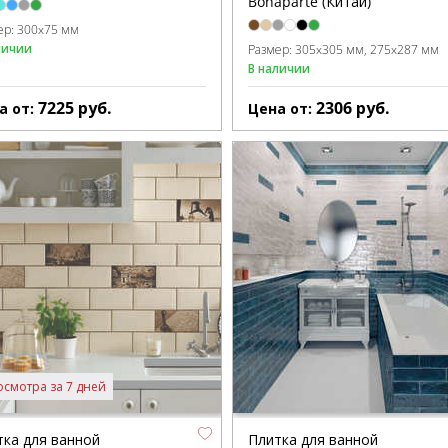
Bonaparte (Китай)
ер:
300x75 мм
личии
Размер:
305x305 мм
275x287 мм
В наличии
7225
руб.
2306
руб.
а от:
Цена от:
осмотра за 7 дней
тка для ванной
Плитка для ванной