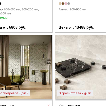
ер:
600x600 мм
200x200 мм
Размер:
900x900 мм
x600 мм
личии
6808
руб.
13488
руб.
а от:
Цена от:
росмотров за 7 дней
3 просмотра за 7 дней
амогранит
Керамогранит