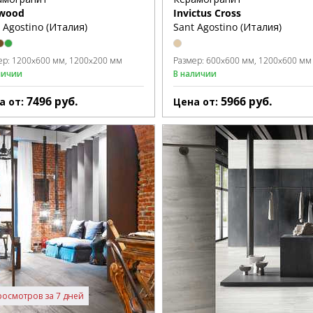
wood
Invictus Cross
 Agostino (Италия)
Sant Agostino (Италия)
ер:
1200x600 мм
1200x200 мм
Размер:
600x600 мм
1200x600 мм
личии
В наличии
7496
руб.
5966
руб.
а от:
Цена от:
росмотров за 7 дней