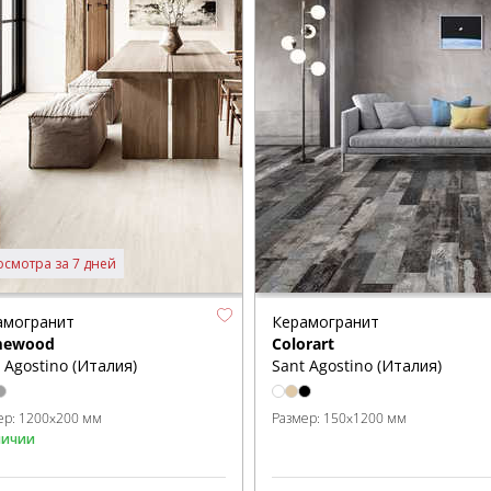
осмотра за 7 дней
амогранит
Керамогранит
mewood
Colorart
 Agostino (Италия)
Sant Agostino (Италия)
ер:
1200x200 мм
Размер:
150x1200 мм
личии