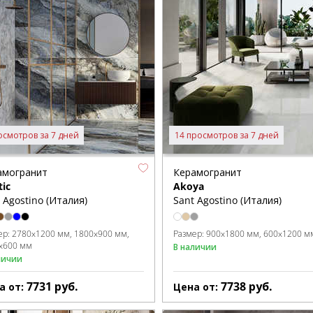
осмотров за 7 дней
14 просмотров за 7 дней
амогранит
Керамогранит
ic
Akoya
 Agostino (Италия)
Sant Agostino (Италия)
ер:
2780x1200 мм
1800x900 мм
Размер:
900x1800 мм
600x1200 м
x600 мм
В наличии
личии
7731
руб.
7738
руб.
а от:
Цена от: