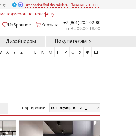
ину
krasnodar@plitka-sdvk.ru
Заказать звонок
у менеджеров по телефону.
+7 (861) 205-02-80
Избранное
Корзина
Пн-Вс 09:00-18:00
Покупателям
Дизайнерам
W
X
Y
Z
Г
Е
К
М
Н
Р
С
У
Ф
Ш
по популярности
Cортировка: