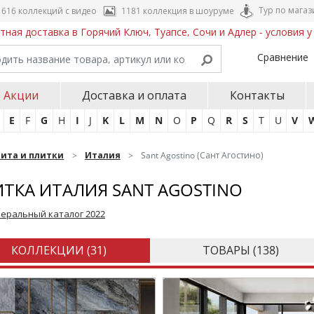
Тур по магаз
616 коллекций с видео
1181 коллекция в шоуруме
тная доставка в Горячий Ключ, Туапсе, Сочи и Адлер - условия 
Сравнение
Акции
Доставка и оплата
Контакты
E
F
G
H
I
J
K
L
M
N
O
P
Q
R
S
T
U
V
нита и плитки
Италия
Sant Agostino (Сант Агостино)
ТКА ИТАЛИЯ SANT AGOSTINO
неральный каталог 2022
КОЛЛЕКЦИИ (
31
)
ТОВАРЫ (
138
)