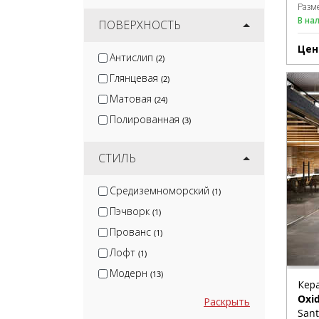
Разм
В на
ПОВЕРХНОСТЬ
Цен
Антислип
(2)
Глянцевая
(2)
Матовая
(24)
Полированная
(3)
СТИЛЬ
Средиземноморский
(1)
Пэчворк
(1)
Прованс
(1)
Лофт
(1)
Модерн
(13)
Кер
Oxid
Раскрыть
Sant