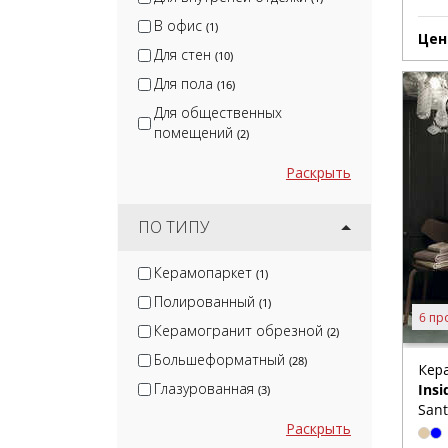
В офис
(1)
Цен
Для стен
(10)
Для пола
(16)
Для общественных
помещений
(2)
Раскрыть
ПО ТИПУ
Керамопаркет
(1)
Полированный
(1)
6 пр
Керамогранит обрезной
(2)
Большеформатный
(28)
Кер
Глазурованная
Insi
(3)
Sant
Раскрыть