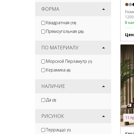
ФОРМА
Разм
1200
Квадратная
В на
(19)
Прямоугольная
(26)
Цен
ПО МАТЕРИАЛУ
Морской Перламутр
(1)
Керамика
(6)
НАЛИЧИЕ
Да
(3)
РИСУНОК
11 п
Терраццо
(1)
Кер