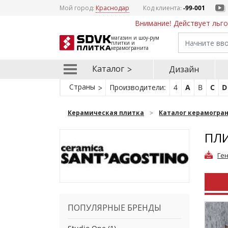
Мой город:
Краснодар
Код клиента:
-99-001
Внимание! Действует льго
магазин и шоу-рум
плитки и
керамогранита
Каталог
Дизайн
Страны
Производители:
4
A
B
C
D
Керамическая плитка
Каталог керамогра
ПЛИ
Ге
ПОПУЛЯРНЫЕ БРЕНДЫ