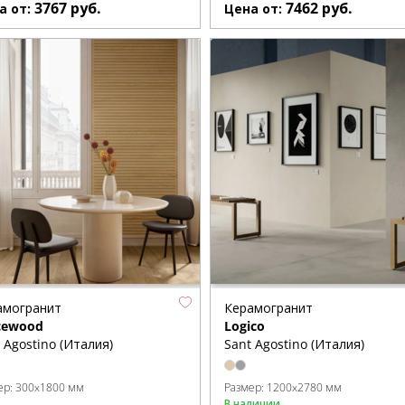
3767
руб.
7462
руб.
а от:
Цена от:
амогранит
Керамогранит
cewood
Logico
 Agostino (Италия)
Sant Agostino (Италия)
ер:
300x1800 мм
Размер:
1200x2780 мм
В наличии