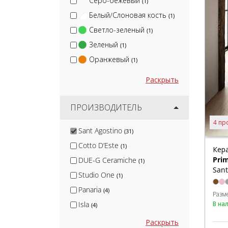
Серо-бежевый
(1)
Белый/Слоновая кость
(1)
Светло-зеленый
(1)
Зеленый
(1)
Оранжевый
(1)
Раскрыть
ПРОИЗВОДИТЕЛЬ
4 пр
Sant Agostino
(31)
Cotto D’Este
(1)
Кер
Pri
DUE-G Ceramiche
(1)
Sant
Studio One
(1)
Panaria
(4)
Разм
В на
Isla
(4)
MGM Ceramiche
(5)
Раскрыть