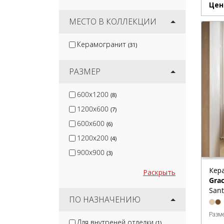
Цен
Infinity
(5)
DEL Conca
МЕСТО В КОЛЛЕКЦИИ
(14)
Ragno
(31)
Керамогранит
(31)
Serenissima
(11)
Keope Ceramiche
(13)
РАЗМЕР
600x1200
(8)
1200x600
(7)
600x600
(6)
1200x200
(4)
900x900
(3)
Кер
Раскрыть
Gra
Sant
ПО НАЗНАЧЕНИЮ
Разм
Для внутреней отделки
(1)