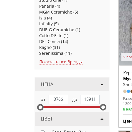
Studio One
(1)
Panaria
(4)
MGM Ceramiche
(5)
Isla
(4)
Infinity
(5)
DUE-G Ceramiche
(1)
Cotto D’Este
(1)
DEL Conca
(14)
Ragno
(31)
Serenissima
(11)
9 пр
Показать все бренды
Кер
Myst
ЦЕНА
Sant
Разм
1200
В на
ЦВЕТ
Цен