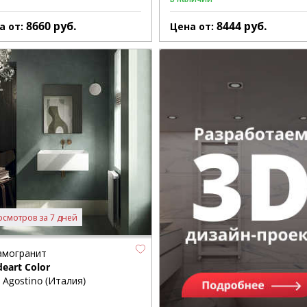
8660
руб.
8444
руб.
а от:
Цена от:
осмотров за 7 дней
амогранит
deart Color
 Agostino (Италия)