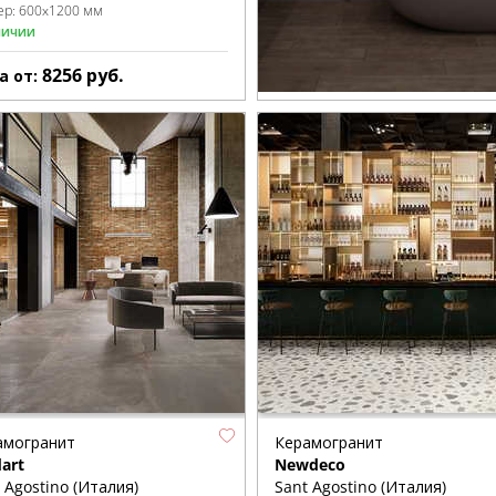
ер:
600x1200 мм
личии
8256
руб.
а от:
амогранит
Керамогранит
art
Newdeco
 Agostino (Италия)
Sant Agostino (Италия)