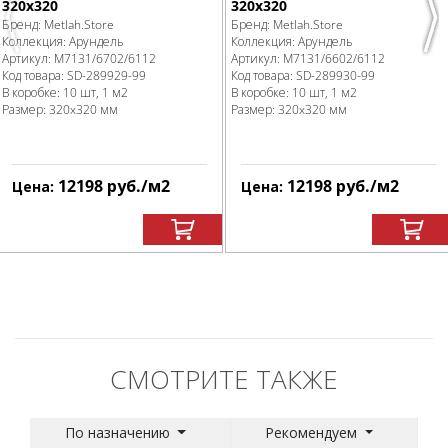
320x320
320x320
Previous
Nex
Бренд:
Metlah.Store
Бренд:
Metlah.Store
Коллекция:
Арундель
Коллекция:
Арундель
Артикул:
M7131/6702/6112
Артикул:
M7131/6602/6112
Код товара:
SD-289929
-99
Код товара:
SD-289930
-99
В коробке
:
10 шт, 1 м
2
В коробке
:
10 шт, 1 м
2
Размер:
320x320 мм
Размер:
320x320 мм
12198
руб.
/м
2
12198
руб.
/м
2
Цена:
Цена:
СМОТРИТЕ ТАКЖЕ
По назначению
Рекомендуем