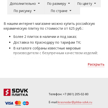
Дополнительно
По размеру
По цвету
По рисунку
По стране
В нашем интернет-магазине можно купить российскую
керамическую плитку по стоимости от 625 руб.:
Более 2 плиток в наличии и под заказ;
Доставка по Краснодару по тарифам ТК;
В каталоге собраны известные мировые
производители с безупречным качеством изделий;
Плитка Metlah.Store Россия - для оформления домов
и офисных помещений;
Раскрыть
Получить скидку или рассчитать количество можно
по номеру ☎
+7(861)205-02-80
.
Телефон:
+7 (861) 205-02-80
E-mail:
krasnodar@plitka-sdvk.ru