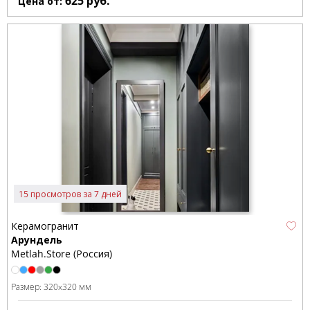
625
руб.
Цена от:
15 просмотров за 7 дней
Керамогранит
Арундель
Metlah.Store (Россия)
Размер:
320x320 мм