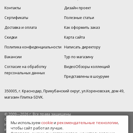
Контакты
Дизайн проект
Сертификаты
Полезные статьи
Доставка и оплата
Как оформить заказ
Скидки
Карта сайта
Политика конфиденциальности
Написать директору
Вакансии
Тур по магазину
Согласие на обработку
ВидеоОбзоры коллекций
персональных данных
Представлены в шоуруме
350005, г. Краснодар, Прикубанский округ, ул.Кореновская, дом 49,
магазин Плитка-SDVK.
© 2009—2026 г. Все права защищены
Обращаем Ваше внимание на то, что данный интернет-сайт носит
Мы используем
cookie
и
рекомендательные технологии
,
исключительно информационный характер и ни при каких условиях
чтобы сайт работал лучше.
информационные материалы и цены, размещенные на сайте, не