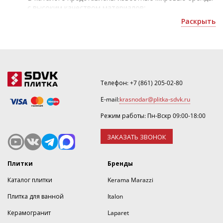
с высоким качеством материалов;
Российская плитка - для облицовки жилых и
Раскрыть
коммерческих помещений;
Уточнить скидку или рассчитать количество можно
по почте
.
Телефон:
+7 (861) 205-02-80
E-mail:
krasnodar@plitka-sdvk.ru
Режим работы: Пн-Вскр 09:00-18:00
ЗАКАЗАТЬ ЗВОНОК
Плитки
Бренды
Каталог плитки
Kerama Marazzi
Плитка для ванной
Italon
Керамогранит
Laparet