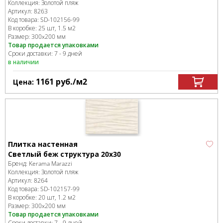
Коллекция:
Золотой пляж
Артикул:
8263
Код товара:
SD-102156
-99
В коробке
:
25 шт, 1.5 м
2
Размер:
300x200 мм
Товар продается упаковками
Сроки доставки: 7 - 9 дней
в наличии
1161
руб.
/м
2
Цена:
Плитка настенная
Светлый беж структура 20х30
Бренд:
Kerama Marazzi
Коллекция:
Золотой пляж
Артикул:
8264
Код товара:
SD-102157
-99
В коробке
:
20 шт, 1.2 м
2
Размер:
300x200 мм
Товар продается упаковками
Сроки доставки: 7 - 9 дней