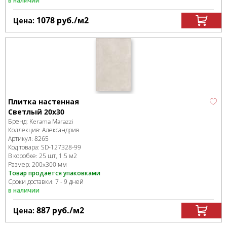
в наличии
1078
руб.
/м
2
Цена:
Плитка настенная
Cветлый 20х30
Бренд:
Kerama Marazzi
Коллекция:
Александрия
Артикул:
8265
Код товара:
SD-127328
-99
В коробке
:
25 шт, 1.5 м
2
Размер:
200x300 мм
Товар продается упаковками
Сроки доставки: 7 - 9 дней
в наличии
887
руб.
/м
2
Цена: