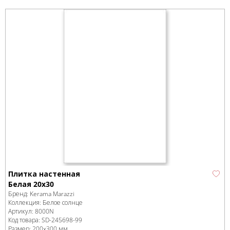
Плитка настенная
Белая 20x30
Бренд:
Kerama Marazzi
Коллекция:
Белое солнце
Артикул:
8000N
Код товара:
SD-245698
-99
Размер:
200x300 мм