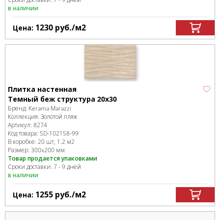
в наличии
1230
руб.
/м
2
Цена:
Плитка настенная
Темный беж структура 20х30
Бренд:
Kerama Marazzi
Коллекция:
Золотой пляж
Артикул:
8274
Код товара:
SD-102158
-99
В коробке
:
20 шт, 1.2 м
2
Размер:
300x200 мм
Товар продается упаковками
Сроки доставки: 7 - 9 дней
в наличии
1255
руб.
/м
2
Цена: