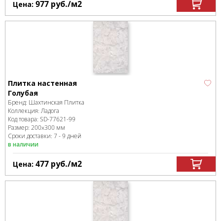
977
руб.
/м
2
Цена:
Плитка настенная
Голубая
Бренд:
Шахтинская Плитка
Коллекция:
Ладога
Код товара:
SD-77621
-99
Размер:
200x300 мм
Сроки доставки: 7 - 9 дней
в наличии
477
руб.
/м
2
Цена: