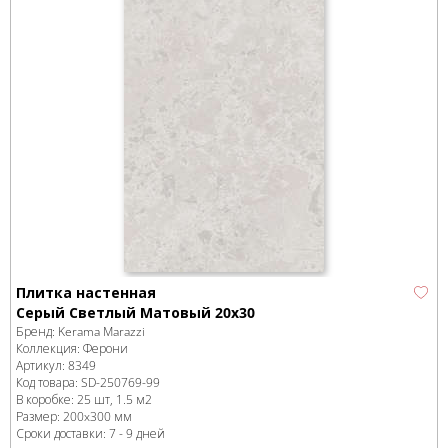
Плитка настенная
Серый Светлый Матовый 20x30
Бренд:
Kerama Marazzi
Коллекция:
Ферони
Артикул:
8349
Код товара:
SD-250769
-99
В коробке
:
25 шт, 1.5 м
2
Размер:
200x300 мм
Сроки доставки: 7 - 9 дней