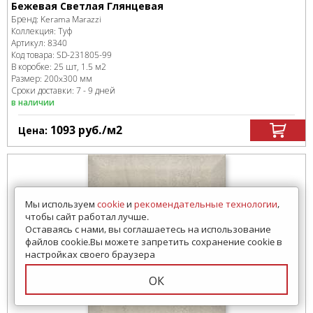
Бежевая Светлая Глянцевая
Бренд:
Kerama Marazzi
Коллекция:
Туф
Артикул:
8340
Код товара:
SD-231805
-99
В коробке
:
25 шт, 1.5 м
2
Размер:
200x300 мм
Сроки доставки: 7 - 9 дней
в наличии
1093
руб.
/м
2
Цена:
Мы используем
cookie
и
рекомендательные технологии
,
чтобы сайт работал лучше.
Оставаясь с нами, вы соглашаетесь на использование
файлов cookie.Вы можете запретить сохранение cookie в
настройках своего браузера
ОК