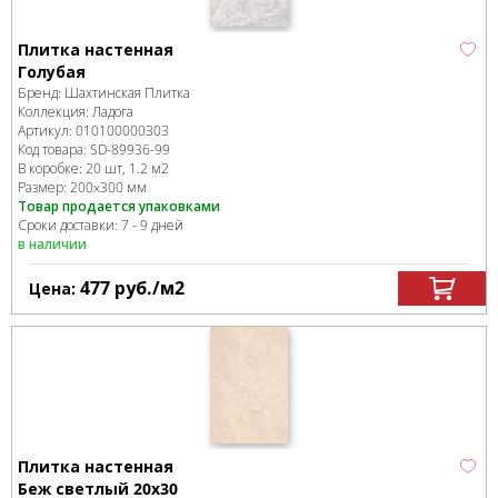
Плитка настенная
Голубая
Бренд:
Шахтинская Плитка
Коллекция:
Ладога
Артикул:
010100000303
Код товара:
SD-89936
-99
В коробке
:
20 шт, 1.2 м
2
Размер:
200x300 мм
Товар продается упаковками
Сроки доставки: 7 - 9 дней
в наличии
477
руб.
/м
2
Цена:
Плитка настенная
Беж светлый 20х30