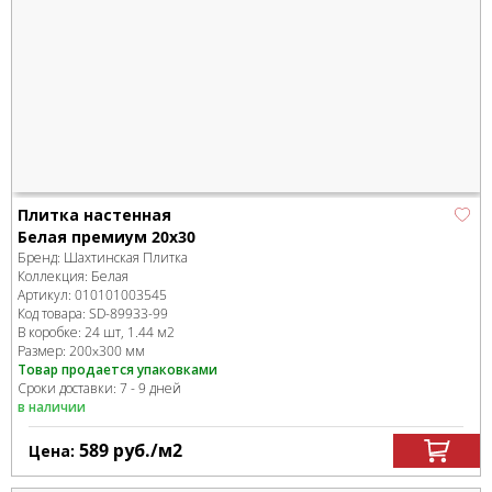
Плитка настенная
Белая премиум 20х30
Бренд:
Шахтинская Плитка
Коллекция:
Белая
Артикул:
010101003545
Код товара:
SD-89933
-99
В коробке
:
24 шт, 1.44 м
2
Размер:
200x300 мм
Товар продается упаковками
Сроки доставки: 7 - 9 дней
в наличии
589
руб.
/м
2
Цена: