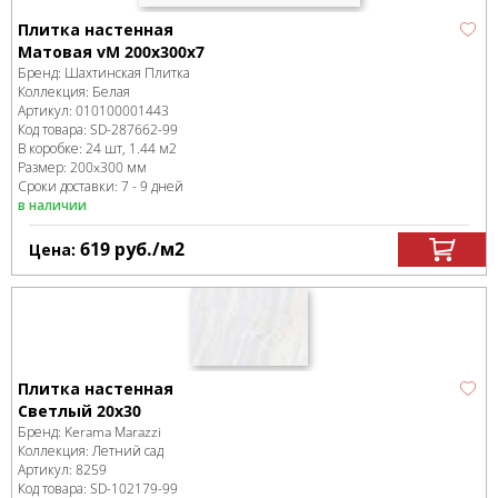
Плитка настенная
Матовая vM 200х300x7
Бренд:
Шахтинская Плитка
Коллекция:
Белая
Артикул:
010100001443
Код товара:
SD-287662
-99
В коробке
:
24 шт, 1.44 м
2
Размер:
200x300 мм
Сроки доставки: 7 - 9 дней
в наличии
619
руб.
/м
2
Цена:
Плитка настенная
Светлый 20х30
Бренд:
Kerama Marazzi
Коллекция:
Летний сад
Артикул:
8259
Код товара:
SD-102179
-99