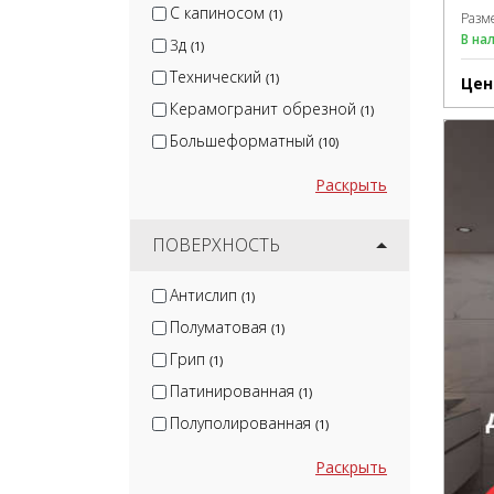
С капиносом
(1)
Разм
В на
3д
(1)
Технический
(1)
Цен
Керамогранит обрезной
(1)
Большеформатный
(10)
Раскрыть
ПОВЕРХНОСТЬ
Антислип
(1)
Полуматовая
(1)
Грип
(1)
Патинированная
(1)
Полуполированная
(1)
Раскрыть