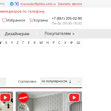
ину
krasnodar@plitka-sdvk.ru
Заказать звонок
у менеджеров по телефону.
+7 (861) 205-02-80
Избранное
Корзина
Пн-Вс 09:00-18:00
Покупателям
Дизайнерам
W
X
Y
Z
Г
Е
К
М
Н
Р
С
У
Ф
Ш
по популярности
Cортировка: