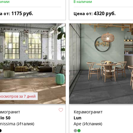
личии
В наличии
1175
руб.
4320
руб.
а от:
Цена от:
росмотров за 7 дней
амогранит
Керамогранит
io 50
Lun
nissima (Италия)
Ape (Испания)