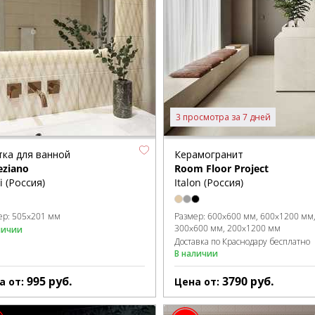
3 просмотра за 7 дней
тка для ванной
Керамогранит
eziano
Room Floor Project
i (Россия)
Italon (Россия)
ер:
505x201 мм
Размер:
600x600 мм
600x1200 мм
300x600 мм
200x1200 мм
личии
Доставка по Краснодару бесплатно
В наличии
995
руб.
3790
руб.
а от:
Цена от: