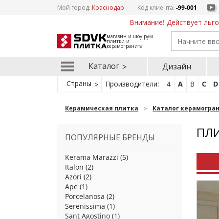
Мой город:
Краснодар
Код клиента:
-99-001
Внимание! Действует льго
магазин и шоу-рум
плитки и
керамогранита
Каталог
Дизайн
Страны
Производители:
4
A
B
C
D
Керамическая плитка
Каталог керамогра
ПЛИ
ПОПУЛЯРНЫЕ БРЕНДЫ
Kerama Marazzi
(5)
Italon
(2)
Azori
(2)
Ape
(1)
Porcelanosa
(2)
Serenissima
(1)
Sant Agostino
(1)