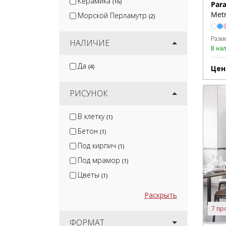
Керамика
(16)
Para
Metr
Морской Перламутр
(2)
Разм
НАЛИЧИЕ
В на
Да
(4)
Цен
РИСУНОК
В клетку
(1)
Бетон
(1)
Под кирпич
(1)
Под мрамор
(1)
Цветы
(1)
Раскрыть
7 пр
ФОРМАТ