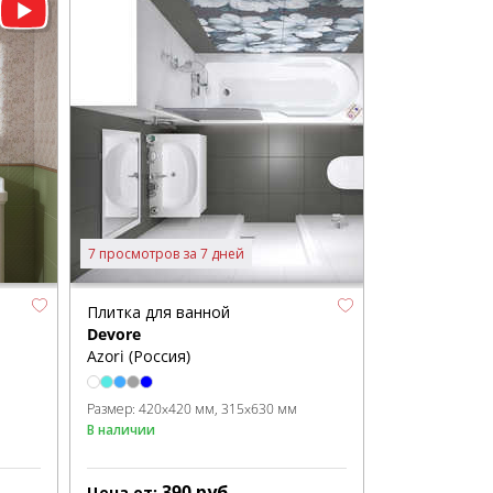
7 просмотров за 7 дней
Плитка для ванной
Devore
Azori (Россия)
Размер:
420x420 мм
315x630 мм
В наличии
390
руб.
Цена от: