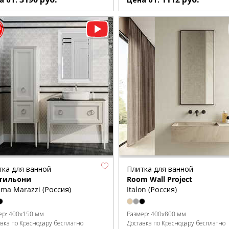
тка для ванной
Плитка для ванной
тильони
Room Wall Project
ma Marazzi (Россия)
Italon (Россия)
ер:
400x150 мм
Размер:
400x800 мм
авка по Краснодару бесплатно
Доставка по Краснодару бесплатно