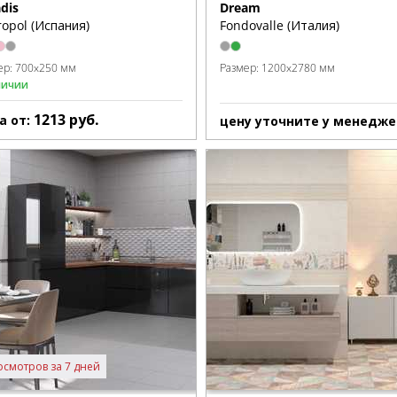
dis
Dream
opol (Испания)
Fondovalle (Италия)
ер:
700x250 мм
Размер:
1200x2780 мм
личии
1213
руб.
а от:
цену уточните у менедже
осмотров за 7 дней