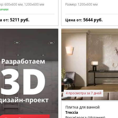
ер:
600x600 мм
1200x600 мм
Размер:
1200x600 мм
личии
5211
руб.
5644
руб.
а от:
Цена от:
4 просмотра за 7 дней
Плитка для ванной
Treccia
Porcelanosa (Испания)