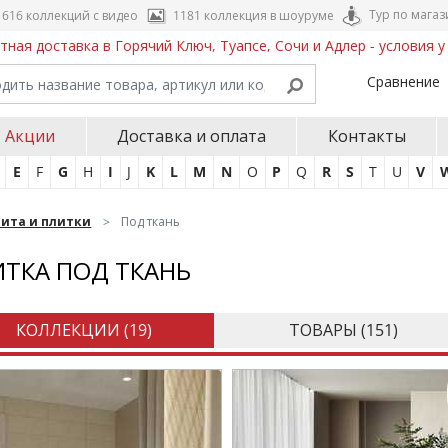
Тур по магаз
616 коллекций с видео
1181 коллекция в шоуруме
тная доставка в Горячий Ключ, Туапсе, Сочи и Адлер - условия 
Сравнение
Акции
Доставка и оплата
Контакты
E
F
G
H
I
J
K
L
M
N
O
P
Q
R
S
T
U
V
нита и плитки
Под ткань
ТКА ПОД ТКАНЬ
КОЛЛЕКЦИИ (
19
)
ТОВАРЫ (
151
)