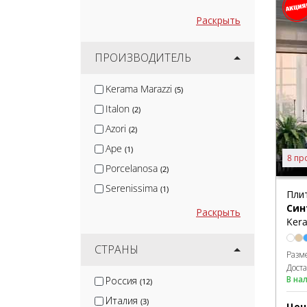
Раскрыть
ПРОИЗВОДИТЕЛЬ
Kerama Marazzi
(5)
Italon
(2)
Azori
(2)
Ape
(1)
8 пр
Porcelanosa
(2)
Serenissima
(1)
Пли
Син
Sant Agostino
(1)
Раскрыть
Kera
Metropol
(1)
PiezaROSA
СТРАНЫ
(1)
Разм
Creto
Дост
(1)
В на
Россия
(12)
Fondovalle
(1)
Италия
(3)
Цен