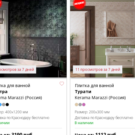
осмотров за 7 дней
11 просмотров за 7 дней
тка для ванной
Плитка для ванной
тра
Турати
ma Marazzi (Россия)
Kerama Marazzi (Россия)
ер:
400x1200 мм
Размер:
200x300 мм
авка по Краснодару бесплатно
Доставка по Краснодару бесплатно
личии
В наличии
3190
руб.
1112
руб.
а от:
Цена от: