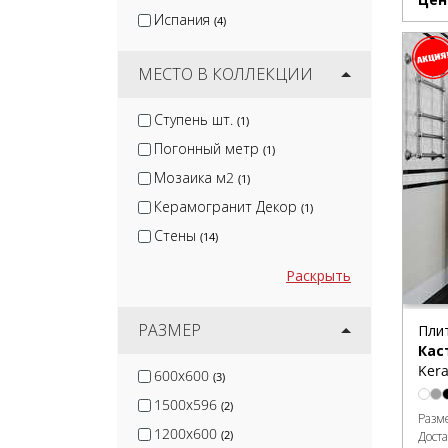
Axima
(1)
Испания
(4)
МЕСТО В КОЛЛЕКЦИИ
Ступень шт.
(1)
Погонный метр
(1)
Мозаика м2
(1)
Керамогранит Декор
(1)
Стены
(14)
Раскрыть
РАЗМЕР
Пли
Кас
Kera
600x600
(3)
1500x596
(2)
Разм
1200x600
(2)
Дост