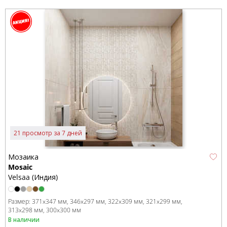
21 просмотр за 7 дней
Мозаика
Mosaic
Velsaa (Индия)
Размер:
371x347 мм
346x297 мм
322x309 мм
321x299 мм
313x298 мм
300x300 мм
В наличии