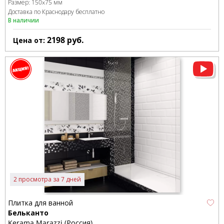
Размер:
150x75 мм
Доставка по Краснодару бесплатно
В наличии
2198
руб.
Цена от:
2 просмотра за 7 дней
Плитка для ванной
Бельканто
Kerama Marazzi (Россия)