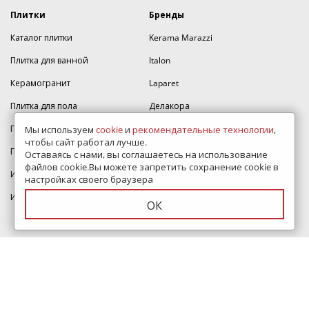
Плитки
Бренды
Каталог плитки
Kerama Marazzi
Плитка для ванной
Italon
Керамогранит
Laparet
Плитка для пола
Делакора
Плитка для кухни
Cersanit
Мы используем
cookie
и
рекомендательные технологии
,
чтобы сайт работал лучше.
Плитка для стен
AltaCera
Оставаясь с нами, вы соглашаетесь на использование
файлов cookie.Вы можете запретить сохранение cookie в
Итальянская плитка
Alma Ceramica
настройках своего браузера
Индийская плитка
Estima
ОК
Atlas Concorde
Lb-ceramics
Керамин
Velsaa