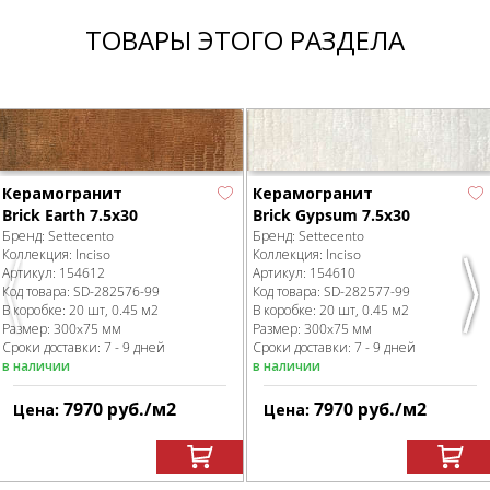
ТОВАРЫ ЭТОГО РАЗДЕЛА
Керамогранит
Керамогранит
Brick Earth 7.5x30
Brick Gypsum 7.5x30
Бренд:
Settecento
Бренд:
Settecento
Коллекция:
Inciso
Коллекция:
Inciso
Артикул:
154612
Артикул:
154610
Код товара:
SD-282576
-99
Код товара:
SD-282577
-99
Previous
Nex
В коробке
:
20 шт, 0.45 м
2
В коробке
:
20 шт, 0.45 м
2
Размер:
300x75 мм
Размер:
300x75 мм
Сроки доставки: 7 - 9 дней
Сроки доставки: 7 - 9 дней
в наличии
в наличии
7970
руб.
/м
2
7970
руб.
/м
2
Цена:
Цена: