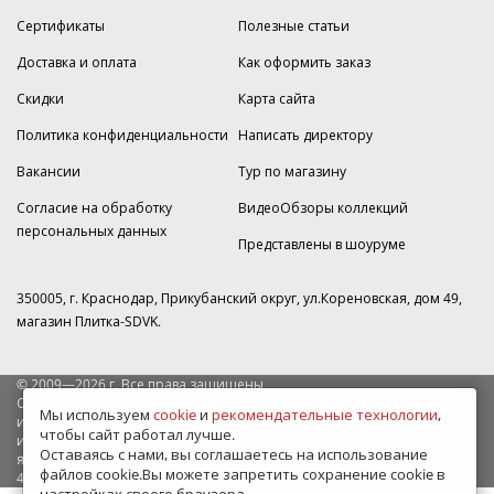
Сертификаты
Полезные статьи
Доставка и оплата
Как оформить заказ
Скидки
Карта сайта
Политика конфиденциальности
Написать директору
Вакансии
Тур по магазину
Согласие на обработку
ВидеоОбзоры коллекций
персональных данных
Представлены в шоуруме
350005, г. Краснодар, Прикубанский округ, ул.Кореновская, дом 49,
магазин Плитка-SDVK.
© 2009—2026 г. Все права защищены
Обращаем Ваше внимание на то, что данный интернет-сайт носит
Мы используем
cookie
и
рекомендательные технологии
,
исключительно информационный характер и ни при каких условиях
чтобы сайт работал лучше.
информационные материалы и цены, размещенные на сайте, не
Оставаясь с нами, вы соглашаетесь на использование
являются публичной офертой, определяемой положениями Статьи
файлов cookie.Вы можете запретить сохранение cookie в
437 Гражданского кодекса РФ.