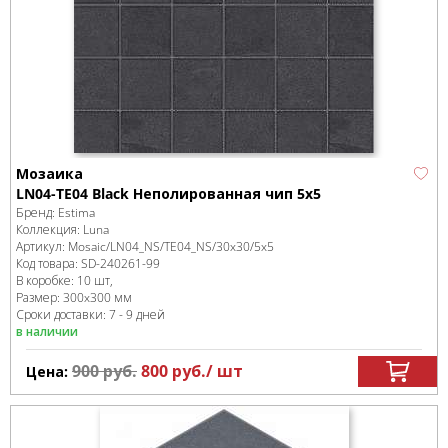
Мозаика
LN04-TE04 Black Неполированная чип 5х5
Бренд:
Estima
Коллекция:
Luna
Артикул:
Mosaic/LN04_NS/TE04_NS/30x30/5x5
Код товара:
SD-240261
-99
В коробке
:
10 шт,
Размер:
300x300 мм
Сроки доставки: 7 - 9 дней
в наличии
900
руб.
800
руб.
/ шт
Цена: