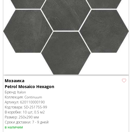
Мозаика
Petrol Mosaico Hexagon
Бренд:
Italon
Коллекция:
Continuum
Артикул:
620110000190
Код товара:
SD-251755
-99
В коробке
:
10 шт, 0.5 м
2
Размер:
250x290 мм
Сроки доставки: 7 - 9 дней
в наличии