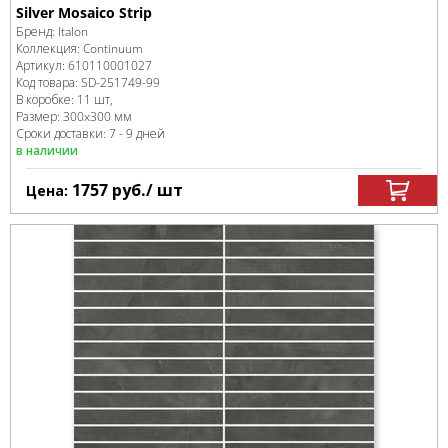
Silver Mosaico Strip
Бренд:
Italon
Коллекция:
Continuum
Артикул:
610110001027
Код товара:
SD-251749
-99
В коробке
:
11 шт,
Размер:
300x300 мм
Сроки доставки: 7 - 9 дней
в наличии
1757
руб.
/ шт
Цена: