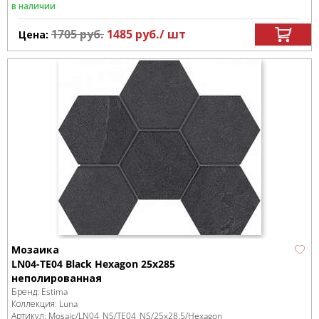
в наличии
1705
руб.
1485
руб.
/ шт
Цена:
Мозаика
LN04-TE04 Black Hexagon 25x285
неполированная
Бренд:
Estima
Коллекция:
Luna
Артикул:
Mosaic/LN04_NS/TE04_NS/25x28,5/Hexagon