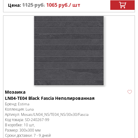
1125
руб.
1065
руб.
/ шт
Цена:
Мозаика
LN04-TE04 Black Fascia Неполированная
Бренд:
Estima
Коллекция:
Luna
Артикул:
Mosaic/LN04_NS/TE04_NS/30x30/Fascia
Код товара:
SD-240267
-99
В коробке
:
10 шт,
Размер:
300x300 мм
Сроки доставки: 7 - 9 дней