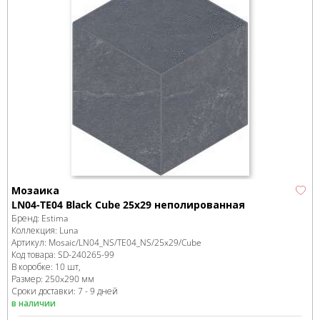
Мозаика
LN04-TE04 Black Cube 25х29 неполированная
Бренд:
Estima
Коллекция:
Luna
Артикул:
Mosaic/LN04_NS/TE04_NS/25x29/Cube
Код товара:
SD-240265
-99
В коробке
:
10 шт,
Размер:
250x290 мм
Сроки доставки: 7 - 9 дней
в наличии