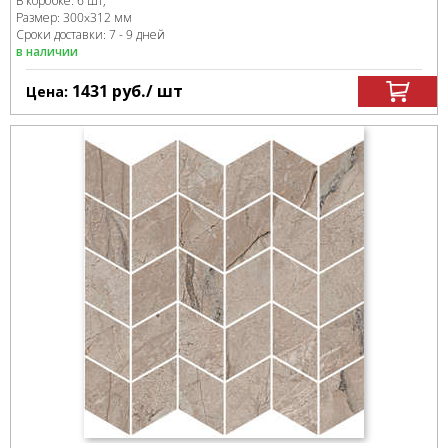
В коробке
:
6 шт,
Размер:
300x312 мм
Сроки доставки: 7 - 9 дней
в наличии
1431
руб.
/ шт
Цена: