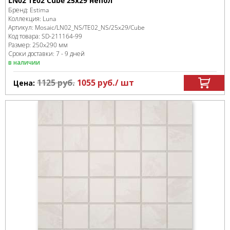
LN02 TE02 Cube 25x29 непол
Бренд:
Estima
Коллекция:
Luna
Артикул:
Mosaic/LN02_NS/TE02_NS/25x29/Cube
Код товара:
SD-211164
-99
Размер:
250x290 мм
Сроки доставки: 7 - 9 дней
в наличии
1125
руб.
1055
руб.
/ шт
Цена: