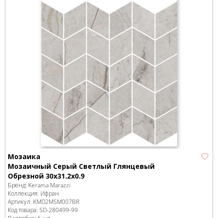
Мозаика
Мозаичный Серый Светлый Глянцевый
Обрезной 30x31.2x0.9
Бренд:
Kerama Marazzi
Коллекция:
Ифран
Артикул:
KMD2MSM007BR
Код товара:
SD-280499
-99