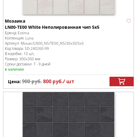
Мозаика
LN00-TE00 White Неполированная чип 5х5
Бренд:
Estima
Коллекция:
Luna
Артикул:
Mosaic/LN00_NS/TE00_NS/30x30/5x5
Код товара:
SD-240260
-99
В коробке
:
10 шт,
Размер:
300x300 мм
Сроки доставки: 7 - 9 дней
в наличии
900
руб.
800
руб.
/ шт
Цена: