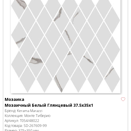
Мозаика
Мозаичный Белый Глянцевый 37.5x35x1
Бренд:
Kerama Marazzi
Коллекция:
Монте Тиберио
Артикул:
T054/48022
Код товара:
SD-267609
-99
Размер:
375x350 мм