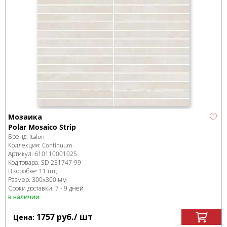
Мозаика
Polar Mosaico Strip
Бренд:
Italon
Коллекция:
Continuum
Артикул:
610110001025
Код товара:
SD-251747
-99
В коробке
:
11 шт,
Размер:
300x300 мм
Сроки доставки: 7 - 9 дней
в наличии
1757
руб.
/ шт
Цена: