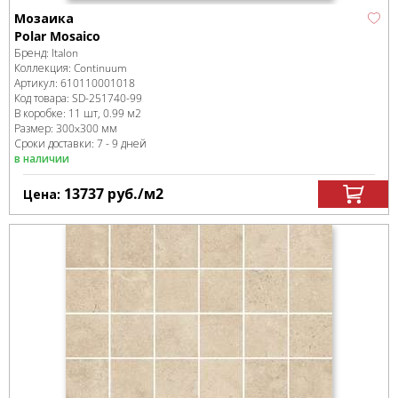
Мозаика
Polar Mosaico
Бренд:
Italon
Коллекция:
Continuum
Артикул:
610110001018
Код товара:
SD-251740
-99
В коробке
:
11 шт, 0.99 м
2
Размер:
300x300 мм
Сроки доставки: 7 - 9 дней
в наличии
13737
руб.
/м
2
Цена: