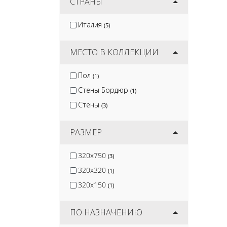
Velsaa
СТРАНЫ
(39)
Gracia Ceramica
(390)
Италия
(5)
Lb-Ceramics
(138)
Керлайф
(179)
МЕСТО В КОЛЛЕКЦИИ
Пол
(1)
Стены Бордюр
(1)
Стены
(3)
РАЗМЕР
320x750
(3)
320x320
(1)
320x150
(1)
ПО НАЗНАЧЕНИЮ