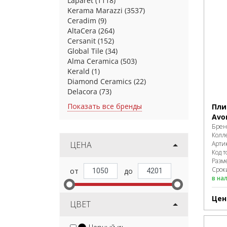
Laparet
(1118)
Kerama Marazzi
(3537)
Ceradim
(9)
AltaCera
(264)
Cersanit
(152)
Global Tile
(34)
Alma Ceramica
(503)
Kerald
(1)
Diamond Ceramics
(22)
Delacora
(73)
Показать все бренды
Пли
Avo
Брен
Колл
ЦЕНА
Арти
Код т
Разм
Сроки
в на
Цен
ЦВЕТ