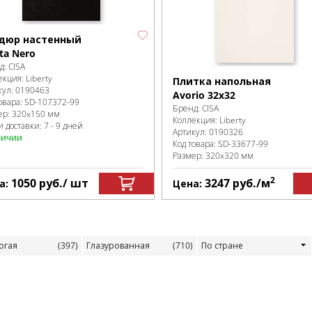
дюр настенный
ta Nero
д:
CISA
екция:
Liberty
Плитка напольная
кул:
0190463
Avorio 32х32
овара:
SD-107372
-99
Бренд:
CISA
ер:
320x150 мм
Коллекция:
Liberty
 доставки: 7 - 9 дней
Артикул:
0190326
личии
Код товара:
SD-33677
-99
Размер:
320x320 мм
2
1050
руб.
/ шт
3247
руб.
/м
а:
Цена:
огая
(397)
Глазурованная
(710)
По стране