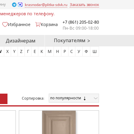
ину
krasnodar@plitka-sdvk.ru
Заказать звонок
у менеджеров по телефону.
+7 (861) 205-02-80
Избранное
Корзина
Пн-Вс 09:00-18:00
Покупателям
Дизайнерам
W
X
Y
Z
Г
Е
К
М
Н
Р
С
У
Ф
Ш
по популярности
Cортировка: