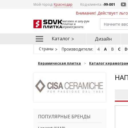
Мой город:
Краснодар
Код клиента:
-99-001
Внимание! Действует льго
магазин и шоу-рум
плитки и
керамогранита
Каталог
Дизайн
Страны
Производители:
4
A
B
C
D
Керамическая плитка
Каталог керамогра
НАП
ПОПУЛЯРНЫЕ БРЕНДЫ