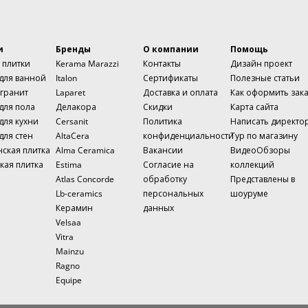
и
Бренды
О компании
Помощь
 плитки
Kerama Marazzi
Контакты
Дизайн проект
 для ванной
Italon
Сертификаты
Полезные статьи
гранит
Laparet
Доставка и оплата
Как оформить зак
для пола
Делакора
Скидки
Карта сайта
для кухни
Cersanit
Политика
Написать директо
для стен
AltaCera
конфиденциальности
Тур по магазину
нская плитка
Alma Ceramica
Вакансии
ВидеоОбзоры
кая плитка
Estima
Согласие на
коллекций
Atlas Concorde
обработку
Представлены в
Lb-ceramics
персональных
шоуруме
Керамин
данных
Velsaa
Vitra
Mainzu
Ragno
Equipe