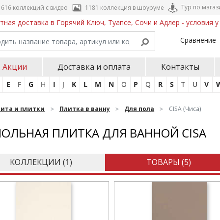
Тур по магаз
616 коллекций с видео
1181 коллекция в шоуруме
тная доставка в Горячий Ключ, Туапсе, Сочи и Адлер - условия 
Сравнение
Акции
Доставка и оплата
Контакты
E
F
G
H
I
J
K
L
M
N
O
P
Q
R
S
T
U
V
нита и плитки
Плитка в ванну
Для пола
CISA (Чиса)
ОЛЬНАЯ ПЛИТКА ДЛЯ ВАННОЙ CISA
КОЛЛЕКЦИИ (
1
)
ТОВАРЫ (
5
)