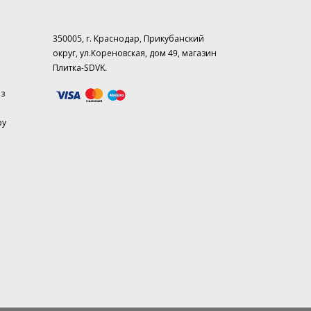
350005, г. Краснодар, Прикубанский
округ, ул.Кореновская, дом 49, магазин
Плитка-SDVK.
аз
ру