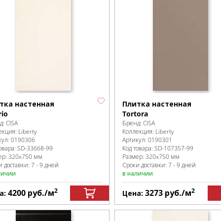
тка настенная
Плитка настенная
rio
Tortora
д:
CISA
Бренд:
CISA
екция:
Liberty
Коллекция:
Liberty
кул:
0190306
Артикул:
0190301
овара:
SD-33668
-99
Код товара:
SD-107357
-99
ер:
320x750 мм
Размер:
320x750 мм
 доставки: 7 - 9 дней
Сроки доставки: 7 - 9 дней
личии
в наличии
2
2
4200
руб.
/м
3273
руб.
/м
а:
Цена: