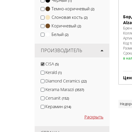
Черный
(1)
Темно-коричневый
(2)
Бор
Слоновая кость
(2)
Alza
Коричневый
(2)
Брен
Колл
Белый
(2)
Арти
Код т
Разм
ПРОИЗВОДИТЕЛЬ
Сроки
в на
CISA
(5)
Kerald
(1)
Цен
Diamond Ceramics
(22)
Kerama Marazzi
(3537)
Cersanit
(152)
Недор
Керамин
(214)
Global Tile
(34)
Раскрыть
Keratile
(20)