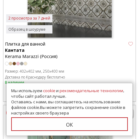
2 просмотра за 7 дней
Образец в шоуруме
Плитка для ванной
Кантата
Kerama Marazzi (Россия)
Размер:
402x402 мм
250x400 мм
Доставка по Краснодару бесплатно
В наличии
Мы используем
cookie
и
рекомендательные технологии
,
1094
руб.
Цена от:
чтобы сайт работал лучше.
Оставаясь с нами, вы соглашаетесь на использование
файлов cookie.Вы можете запретить сохранение cookie в
настройках своего браузера
ОК