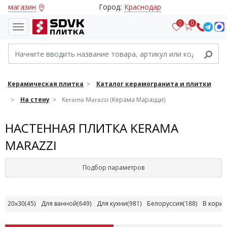
магазин
Город:
Краснодар
0
0
Керамическая плитка
Каталог керамогранита и плитки
На стену
Kerama Marazzi (Керама Марацци)
НАСТЕННАЯ ПЛИТКА KERAMA
MARAZZI
Подбор параметров
20x30
(45)
Для ванной
(649)
Для кухни
(981)
Белоруссия
(188)
В кори