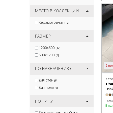
Decovita
(12)
Stone4Home
МЕСТО В КОЛЛЕКЦИИ
(2)
Ida Seramik
(2)
Керамогранит
(17)
Yurtbay Seramik
(27)
Kalesinterflex
(3)
РАЗМЕР
1200x600
(12)
600x1200
(5)
2 пр
ПО НАЗНАЧЕНИЮ
Кер
Для стен
(6)
Tita
Для пола
(6)
Usak
ПО ТИПУ
Разм
В на
Большеформатный
(17)