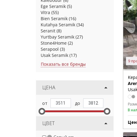
Kalebodur
(6)
Ege Seramik
(5)
Vitra
(55)
Bien Seramik
(16)
Kutahya Seramik
(34)
Seranit
(8)
Yurtbay Seramik
(27)
Stone4Home
(2)
Serapool
(3)
Usak Seramik
(17)
9 пр
Показать все бренды
Кер
Are
ЦЕНА
Usak
Разм
В на
Цен
ЦВЕТ