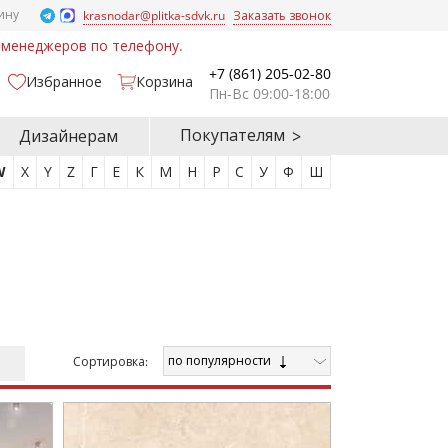
ину
krasnodar@plitka-sdvk.ru
Заказать звонок
у менеджеров по телефону.
+7 (861) 205-02-80
Избранное
Корзина
Пн-Вс 09:00-18:00
Покупателям
Дизайнерам
W
X
Y
Z
Г
Е
К
М
Н
Р
С
У
Ф
Ш
по популярности
Cортировка: