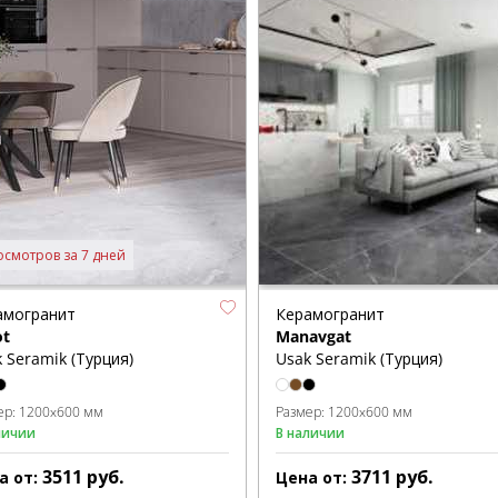
осмотров за 7 дней
амогранит
Керамогранит
ot
Manavgat
 Seramik (Турция)
Usak Seramik (Турция)
ер:
1200x600 мм
Размер:
1200x600 мм
личии
В наличии
3511
руб.
3711
руб.
а от:
Цена от: