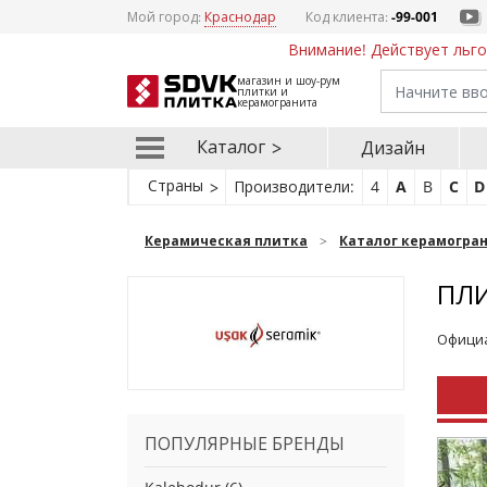
Мой город:
Краснодар
Код клиента:
-99-001
Внимание! Действует льго
магазин и шоу-рум
плитки и
керамогранита
Каталог
Дизайн
Страны
Производители:
4
A
B
C
D
Керамическая плитка
Каталог керамогра
ПЛИ
Официа
ПОПУЛЯРНЫЕ БРЕНДЫ