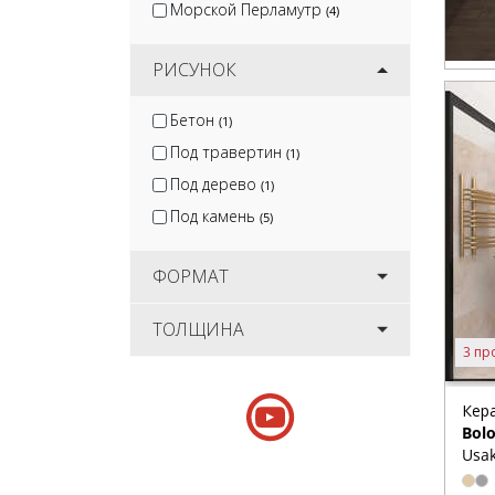
Морской Перламутр
(4)
РИСУНОК
Бетон
(1)
Под травертин
(1)
Под дерево
(1)
Под камень
(5)
ФОРМАТ
ТОЛЩИНА
3 пр
Кер
Bol
Usak