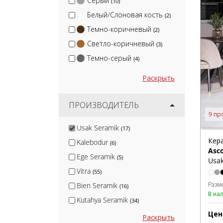
Серый
(10)
Белый/Слоновая кость
(2)
Темно-коричневый
(2)
Светло-коричневый
(3)
Темно-серый
(4)
Раскрыть
ПРОИЗВОДИТЕЛЬ
9 пр
Usak Seramik
(17)
Кер
Kalebodur
(6)
Asc
Ege Seramik
(5)
Usak
Vitra
(55)
Разм
Bien Seramik
(16)
В на
Kutahya Seramik
(34)
Цен
Edilcuoghi Edilgres
(1)
Раскрыть