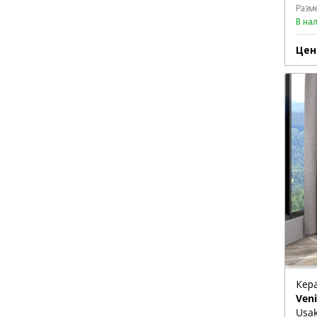
Разм
В на
Цен
Кер
Veni
Usak