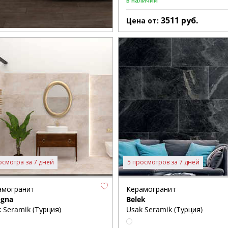
В наличии
3511
руб.
Цена от:
осмотра за 7 дней
5 просмотров за 7 дней
амогранит
Керамогранит
ogna
Belek
 Seramik (Турция)
Usak Seramik (Турция)