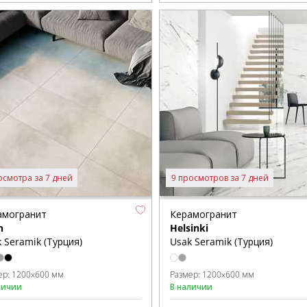
осмотра за 7 дней
9 просмотров за 7 дней
амогранит
Керамогранит
n
Helsinki
 Seramik (Турция)
Usak Seramik (Турция)
ер:
1200x600 мм
Размер:
1200x600 мм
личии
В наличии