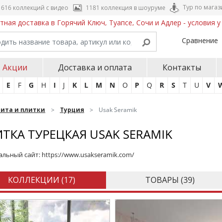
Тур по магаз
616 коллекций с видео
1181 коллекция в шоуруме
тная доставка в Горячий Ключ, Туапсе, Сочи и Адлер - условия 
Сравнение
Акции
Доставка и оплата
Контакты
E
F
G
H
I
J
K
L
M
N
O
P
Q
R
S
T
U
V
нита и плитки
Турция
Usak Seramik
ТКА ТУРЕЦКАЯ USAK SERAMIK
льный сайт:
https://www.usakseramik.com/
КОЛЛЕКЦИИ (
17
)
ТОВАРЫ (
39
)