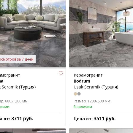
осмотров за 7 дней
амогранит
Керамогранит
na
Bodrum
 Seramik (Турция)
Usak Seramik (Турция)
ер:
600x1200 мм
Размер:
1200x600 мм
личии
В наличии
3711
руб.
3511
руб.
а от:
Цена от: