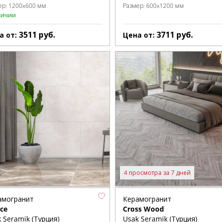
ер:
1200x600 мм
Размер:
600x1200 мм
личии
3511
руб.
3711
руб.
а от:
Цена от:
4 просмотра за 7 дней
амогранит
Керамогранит
ce
Cross Wood
 Seramik (Турция)
Usak Seramik (Турция)