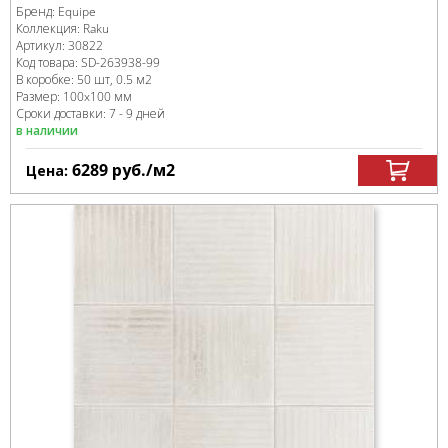
Бренд:
Equipe
Коллекция:
Raku
Артикул:
30822
Код товара:
SD-263938
-99
В коробке
:
50 шт, 0.5 м
2
Размер:
100x100 мм
Сроки доставки: 7 - 9 дней
в наличии
6289
руб.
/м
2
Цена: