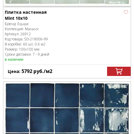
Плитка настенная
Mint 10x10
Бренд:
Equipe
Коллекция:
Manacor
Артикул:
26912
Код товара:
SD-218006
-99
В коробке
:
60 шт, 0.6 м
2
Размер:
100x100 мм
Сроки доставки: 7 - 9 дней
в наличии
5792
руб.
/м
2
Цена: