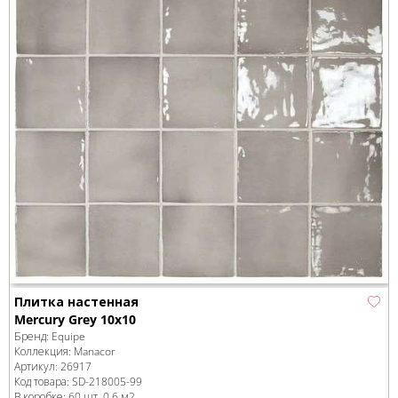
Плитка настенная
Mercury Grey 10x10
Бренд:
Equipe
Коллекция:
Manacor
Артикул:
26917
Код товара:
SD-218005
-99
В коробке
:
60 шт, 0.6 м
2