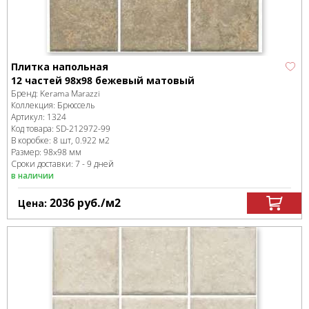
Плитка напольная
12 частей 98х98 бежевый матовый
Бренд:
Kerama Marazzi
Коллекция:
Брюссель
Артикул:
1324
Код товара:
SD-212972
-99
В коробке
:
8 шт, 0.922 м
2
Размер:
98x98 мм
Сроки доставки: 7 - 9 дней
в наличии
2036
руб.
/м
2
Цена: