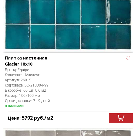
Плитка настенная
Glacier 10x10
Бренд:
Equipe
Коллекция:
Manacor
Артикул:
26915
Код товара:
SD-218004
-99
В коробке
:
60 шт, 0.6 м
2
Размер:
100x100 мм
Сроки доставки: 7 - 9 дней
в наличии
5792
руб.
/м
2
Цена: