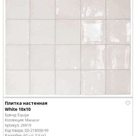
Плитка настенная
White 10x10
Бренд:
Equipe
Коллекция:
Manacor
Артикул:
26919
Код товара:
SD-218008
-99
В коробке
:
60 шт, 0.6 м
2