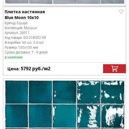
Плитка настенная
Blue Moon 10x10
Бренд:
Equipe
Коллекция:
Manacor
Артикул:
26911
Код товара:
SD-218002
-99
В коробке
:
60 шт, 0.6 м
2
Размер:
100x100 мм
Сроки доставки: 7 - 9 дней
в наличии
5792
руб.
/м
2
Цена: