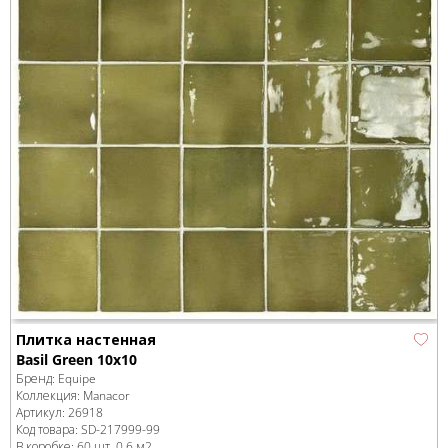
Плитка настенная
Basil Green 10x10
Бренд:
Equipe
Коллекция:
Manacor
Артикул:
26918
Код товара:
SD-217999
-99
В коробке
:
60 шт, 0.6 м
2