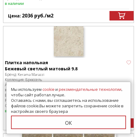
в наличии
2036
руб.
/м
2
Цена:
Плитка напольная
Бежевый светлый матовый 9.8
Бренд:
Kerama Marazzi
Коллекция:
Брюссель
Артикул:
1325S
Мы используем
cookie
и
рекомендательные технологии
,
Код товара:
SD-212975
-99
чтобы сайт работал лучше.
В коробке
:
100 шт, 0.96 м
2
Оставаясь с нами, вы соглашаетесь на использование
Размер:
98x98 мм
Сроки доставки: 1-3 дня
файлов cookie.Вы можете запретить сохранение cookie в
в наличии
настройках своего браузера
1870
руб.
/м
2
ОК
Цена: