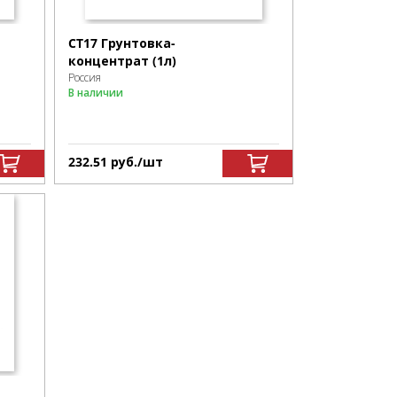
CT17 Грунтовка-
концентрат (1л)
Россия
В наличии
232.51
р
уб.
/шт