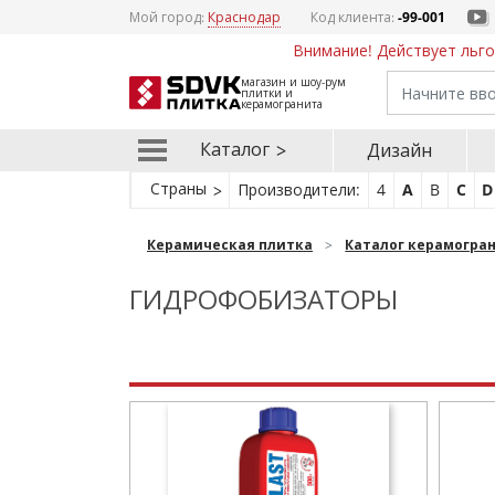
Мой город:
Краснодар
Код клиента:
-99-001
Внимание! Действует льго
магазин и шоу-рум
плитки и
керамогранита
Каталог
Дизайн
Страны
Производители:
4
A
B
C
D
Керамическая плитка
Каталог керамогра
ГИДРОФОБИЗАТОРЫ