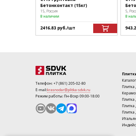
Бетонконтакт (15кг)
Бето
15, Россия
5, Рос
В наличии
В нал
2416.83
р
уб.
/шт
943.
Плитк
Каталог
Телефон:
+7 (861) 205-02-80
Плитка
E-mail:
krasnodar@plitka-sdvk.ru
Керамо
Режим работы: Пн-Вскр 09:00-18:00
Плитка 
Плитка 
Плитка 
Италья
Индийс