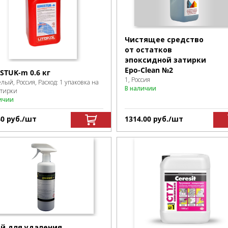
Чистящее средство
от остатков
эпоксидной затирки
Epo-Clean №2
STUK-m 0.6 кг
1, Россия
елый, Россия, Расход: 1 упаковка на
В наличии
атирки
ичии
40
р
уб.
/шт
1314.00
р
уб.
/шт
й для удаления