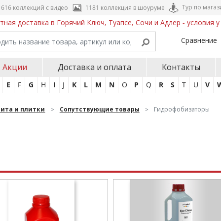
Тур по магаз
616 коллекций с видео
1181 коллекция в шоуруме
тная доставка в Горячий Ключ, Туапсе, Сочи и Адлер - условия 
Сравнение
Акции
Доставка и оплата
Контакты
E
F
G
H
I
J
K
L
M
N
O
P
Q
R
S
T
U
V
нита и плитки
Сопутствующие товары
Гидрофобизаторы