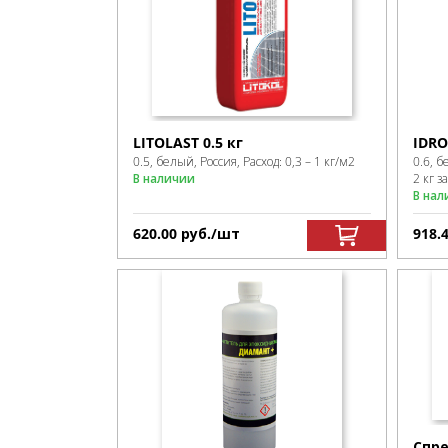
LITOLAST 0.5 кг
IDRO
0.5, белый, Россия, Расход: 0,3 – 1 кг/м2
0.6, б
В наличии
2 кг з
В нал
620.00
р
уб.
/шт
918.
Спре