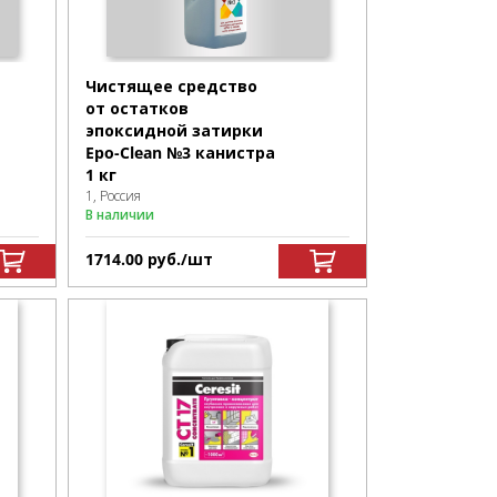
Чистящее средство
от остатков
эпоксидной затирки
Epo-Clean №3 канистра
1 кг
1, Россия
В наличии
1714.00
р
уб.
/шт