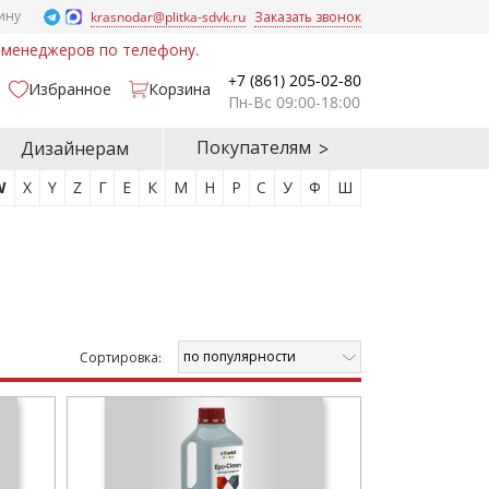
ину
krasnodar@plitka-sdvk.ru
Заказать звонок
у менеджеров по телефону.
+7 (861) 205-02-80
Избранное
Корзина
Пн-Вс 09:00-18:00
Покупателям
Дизайнерам
W
X
Y
Z
Г
Е
К
М
Н
Р
С
У
Ф
Ш
по популярности
Cортировка: