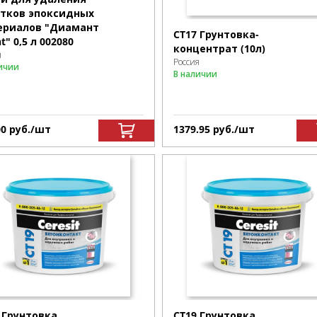
атков эпоксидных
ериалов "Диамант
CT17 Грунтовка-
ht" 0,5 л 002080
концентрат (10л)
я
Россия
ичии
В наличии
00
р
уб.
/шт
1379.95
р
уб.
/шт
 Грунтовка
CT19 Грунтовка