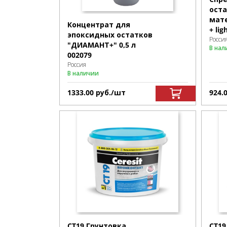
ост
мат
Концентрат для
+ lig
эпоксидных остатков
Росси
"ДИАМАНТ+" 0,5 л
В нал
002079
Россия
В наличии
1333.00
р
уб.
/шт
924.
CT19 Грунтовка
CT19