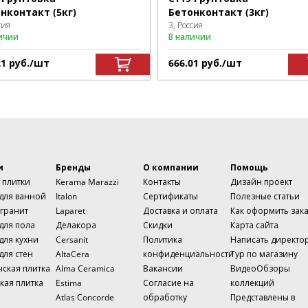
нконтакт (5кг)
Бетонконтакт (3кг)
сия
3, Россия
ичии
В наличии
21
р
уб.
/шт
666.01
р
уб.
/шт
и
Бренды
О компании
Помощь
 плитки
Kerama Marazzi
Контакты
Дизайн проект
 для ванной
Italon
Сертификаты
Полезные статьи
гранит
Laparet
Доставка и оплата
Как оформить зак
для пола
Делакора
Скидки
Карта сайта
для кухни
Cersanit
Политика
Написать директо
для стен
AltaCera
конфиденциальности
Тур по магазину
нская плитка
Alma Ceramica
Вакансии
ВидеоОбзоры
кая плитка
Estima
Согласие на
коллекций
Atlas Concorde
обработку
Представлены в