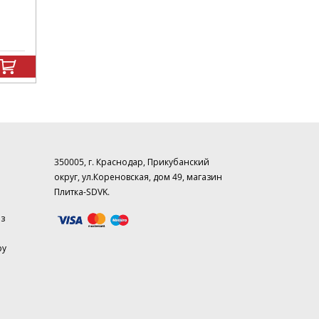
350005, г. Краснодар, Прикубанский
округ, ул.Кореновская, дом 49, магазин
Плитка-SDVK.
аз
ру