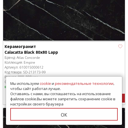
Керамогранит
Calacatta Black 80x80 Lapp
Бренд:
Atlas Concorde
Коллекция:
Empire
Артикул:
610015000612
Код товара:
SD-213173
-99
Размер:
800x800 мм
Сроки доставки: 1-3 дня
Мы используем
cookie
и
рекомендательные технологии
,
в наличии
чтобы сайт работал лучше.
Оставаясь с нами, вы соглашаетесь на использование
6931
руб.
/м
2
Цена:
файлов cookie.Вы можете запретить сохранение cookie в
настройках своего браузера
ОК