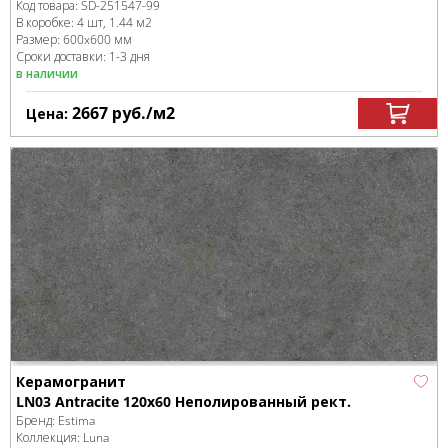
Код товара:
SD-251547
-99
В коробке
:
4 шт, 1.44 м
2
Размер:
600x600 мм
Сроки доставки: 1-3 дня
в наличии
2667
руб.
/м
2
Цена:
Керамогранит
LN03 Antracite 120x60 Неполированный рект.
Бренд:
Estima
Коллекция:
Luna