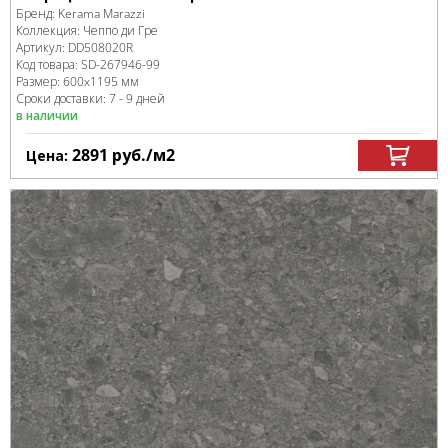
Бренд:
Kerama Marazzi
Коллекция:
Чеппо ди Гре
Артикул:
DD508020R
Код товара:
SD-267946
-99
Размер:
600x1195 мм
Сроки доставки: 7 - 9 дней
в наличии
2891
руб.
/м
2
Цена: