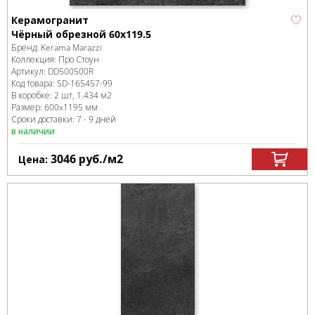
Керамогранит
Чёрный обрезной 60x119.5
Бренд:
Kerama Marazzi
Коллекция:
Про Стоун
Артикул:
DD500500R
Код товара:
SD-165457
-99
В коробке
:
2 шт, 1.434 м
2
Размер:
600x1195 мм
Сроки доставки: 7 - 9 дней
в наличии
3046
руб.
/м
2
Цена: