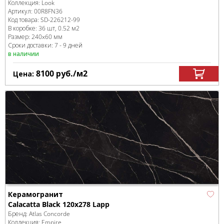
Коллекция:
Look
Артикул:
00R8FN36
Код товара:
SD-226212
-99
В коробке
:
36 шт, 0.52 м
2
Размер:
240x60 мм
Сроки доставки: 7 - 9 дней
в наличии
8100
руб.
/м
2
Цена:
Керамогранит
Calacatta Black 120x278 Lapp
Бренд:
Atlas Concorde
Коллекция:
Empire