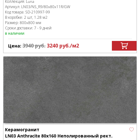
Коллекция:
Luna
Артикул:
LN03/NS_R9/80x80x11R/GW
Код товара:
SD-210997
-99
В коробке
:
2 шт, 1.28 м
2
Размер:
800x800 мм
Сроки доставки: 7 - 9 дней
в наличии
3940
руб.
3240
руб.
/м
2
Цена:
Керамогранит
LN03 Anthracite 80x160 Неполированный рект.