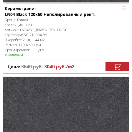
Керамогранит
LN04 Black 120x60 Неполированный рект.
Бренд:
Estima
Коллекция:
Luna
Артикул:
LN04/NS_R9/60x120x10R/GC
Код товара:
SD-215094
-99
В коробке
:
2 шт, 1.44 м
2
Размер:
1200x600 мм
Сроки доставки: 1-3 дня
в наличии
3640
руб.
3040
руб.
/м
2
Цена: