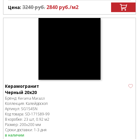
3240
руб.
2840
руб.
/м
2
Цена:
Керамогранит
Черный 20x20
Бренд:
Kerama Marazzi
Коллекция:
Калейдоскоп
Артикул:
SG1545N
Код товара:
SD-171589
-99
В коробке
:
23 шт, 0.92 м
2
Размер:
200x200 мм
Сроки доставки: 1-3 дня
в наличии