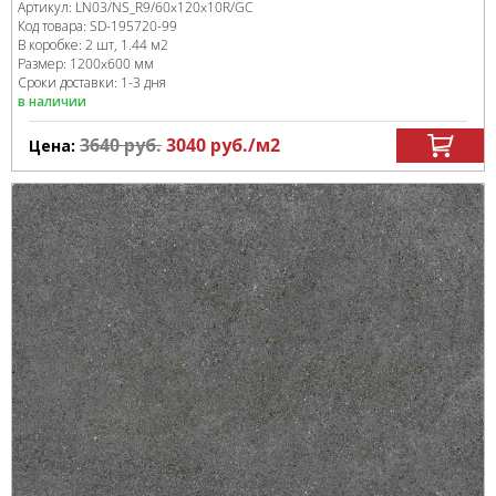
Артикул:
LN03/NS_R9/60x120x10R/GC
Код товара:
SD-195720
-99
В коробке
:
2 шт, 1.44 м
2
Размер:
1200x600 мм
Сроки доставки: 1-3 дня
в наличии
3640
руб.
3040
руб.
/м
2
Цена: