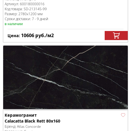
Артикул:
600180000016
Код товара:
SD-213145
-99
Размер:
2780x1200 мм
Сроки доставки: 7 - 9 дней
в наличии
10606
руб.
/м
2
Цена:
Керамогранит
Calacatta Black Rett 80x160
Бренд:
Atlas Concorde