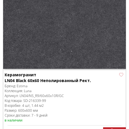
Керамогранит
LN04 Black 60x60 Неполированный Рект.
Бренд:
Estima
Коллекция:
Luna
Артикул:
LN04/NS_R9/60x60x10R/GC
Код товара:
SD-216339
-99
В коробке
:
4 шт, 1.44 м
2
Размер:
600x600 мм
Сроки доставки: 7 - 9 дней
в наличии