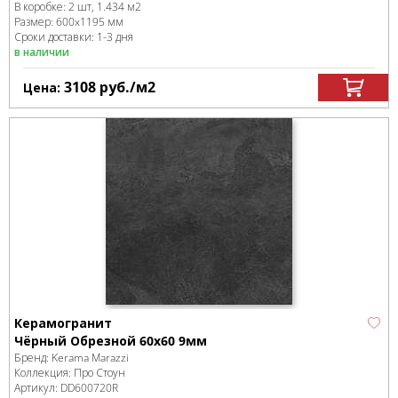
В коробке
:
2 шт, 1.434 м
2
Размер:
600x1195 мм
Сроки доставки: 1-3 дня
в наличии
3108
руб.
/м
2
Цена:
Керамогранит
Чёрный Обрезной 60x60 9мм
Бренд:
Kerama Marazzi
Коллекция:
Про Стоун
Артикул:
DD600720R