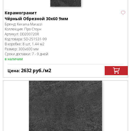
Керамогранит
Чёрный Обрезной 30x60 9мм
Бренд:
Kerama Marazzi
Коллекция:
Про Стоун
Артикул:
DD200720R
Код товара:
SD-251531
-99
В коробке
:
8 шт, 1.44 м
2
Размер:
300x600 мм
Сроки доставки: 7 - 9 дней
в наличии
2632
руб.
/м
2
Цена: