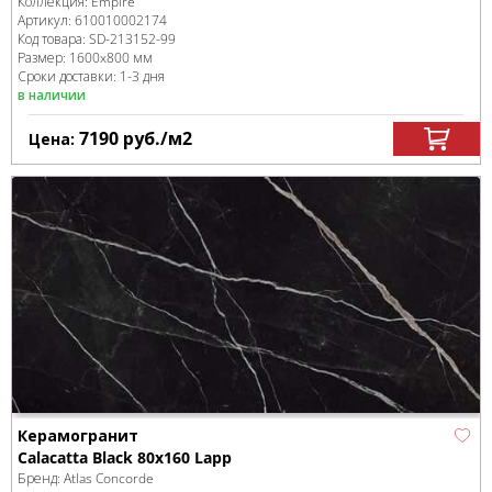
Коллекция:
Empire
Артикул:
610010002174
Код товара:
SD-213152
-99
Размер:
1600x800 мм
Сроки доставки: 1-3 дня
в наличии
7190
руб.
/м
2
Цена:
Керамогранит
Calacatta Black 80x160 Lapp
Бренд:
Atlas Concorde