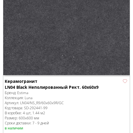
Керамогранит
LN04 Black Неполированный Рект. 60x60x9
Бренд:
Estima
Коллекция:
Luna
Артикул:
LN04/NS_R9/60x60x9R/GC
Код товара:
SD-292441
-99
В коробке
:
4 шт, 1.44 м
2
Размер:
600x600 мм
Сроки доставки: 7 - 9 дней
в наличии