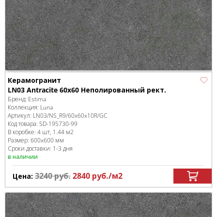
Керамогранит
LN03 Antracite 60x60 Неполированный рект.
Бренд:
Estima
Коллекция:
Luna
Артикул:
LN03/NS_R9/60x60x10R/GC
Код товара:
SD-195730
-99
В коробке
:
4 шт, 1.44 м
2
Размер:
600x600 мм
Сроки доставки: 1-3 дня
в наличии
3240
руб.
2840
руб.
/м
2
Цена: