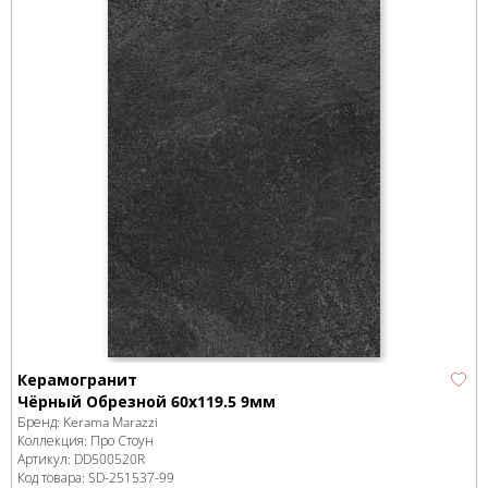
Керамогранит
Чёрный Обрезной 60x119.5 9мм
Бренд:
Kerama Marazzi
Коллекция:
Про Стоун
Артикул:
DD500520R
Код товара:
SD-251537
-99