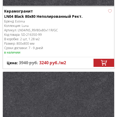
Керамогранит
LN04 Black 80x80 Неполированный Рект.
Бренд:
Estima
Коллекция:
Luna
Артикул:
LN04/NS_R9/80x80x11R/GC
Код товара:
SD-216350
-99
В коробке
:
2 шт, 1.28 м
2
Размер:
800x800 мм
Сроки доставки: 7 - 9 дней
в наличии
3940
руб.
3240
руб.
/м
2
Цена: