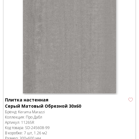
Плитка настенная
Серый Матовый Обрезной 30х60
Бренд:
Kerama Marazzi
Коллекция:
Про Дабл
Артикул:
11265R
Код товара:
SD-245608
-99
В коробке
:
7 шт, 1.26 м
2
Размер:
300x600 мм