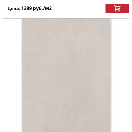
1389
руб.
/м
2
Цена: