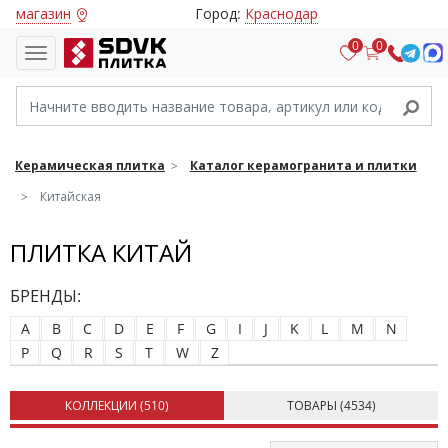
магазин
Город:
Краснодар
0
0
Керамическая плитка
Каталог керамогранита и плитки
Китайская
ПЛИТКА КИТАЙ
БРЕНДЫ:
A
B
C
D
E
F
G
I
J
K
L
M
N
P
Q
R
S
T
W
Z
КОЛЛЕКЦИИ (
510
)
ТОВАРЫ (
4534
)