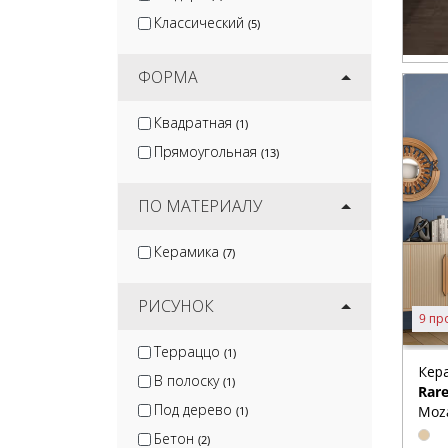
Классический
(5)
ФОРМА
Квадратная
(1)
Прямоугольная
(13)
ПО МАТЕРИАЛУ
Керамика
(7)
РИСУНОК
9 пр
Терраццо
(1)
Кер
В полоску
(1)
Rar
Под дерево
Moza
(1)
Бетон
(2)