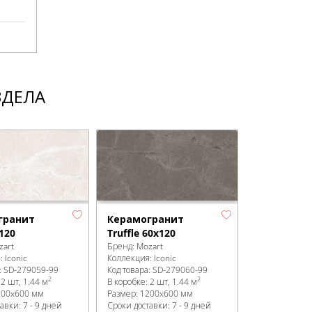
ЗДЕЛА
гранит
Керамогранит
Керамогр
120
Truffle 60x120
Vanilla 60x
zart
Бренд:
Mozart
Бренд:
Mozart
я:
Iconic
Коллекция:
Iconic
Коллекция:
Gr
:
SD-279059
-99
Код товара:
SD-279060
-99
Код товара:
SD
2
2
:
2 шт, 1.44 м
В коробке
:
2 шт, 1.44 м
В коробке
:
2 ш
200x600 мм
Размер:
1200x600 мм
Размер:
1200
авки: 7 - 9 дней
Сроки доставки: 7 - 9 дней
Сроки доставк