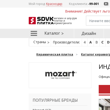
Мой город:
Краснодар
Код клиента:
-99-001
Внимание! Действует льго
магазин и шоу-рум
плитки и
керамогранита
Каталог
Дизайн
Страны
Производители:
4
A
B
C
D
Керамическая плитка
Каталог керамог
ИН
Официа
ПОПУЛЯРНЫЕ БРЕНДЫ