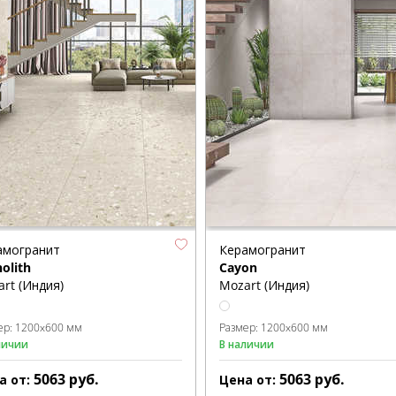
амогранит
Керамогранит
olith
Cayon
rt (Индия)
Mozart (Индия)
ер:
1200x600 мм
Размер:
1200x600 мм
личии
В наличии
5063
руб.
5063
руб.
а от:
Цена от: