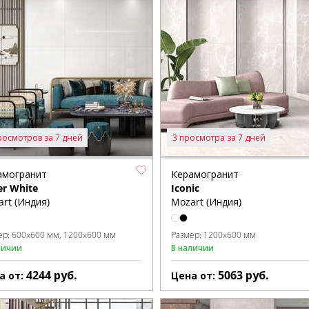
росмотров за 7 дней
3 просмотра за 7 дней
амогранит
Керамогранит
er White
Iconic
rt (Индия)
Mozart (Индия)
ер:
600x600 мм
1200x600 мм
Размер:
1200x600 мм
личии
В наличии
4244
руб.
5063
руб.
а от:
Цена от: