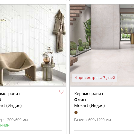
4 просмотра за 7 дней
амогранит
Керамогранит
d
Orion
rt (Индия)
Mozart (Индия)
ер:
1200x600 мм
Размер:
600x1200 мм
личии