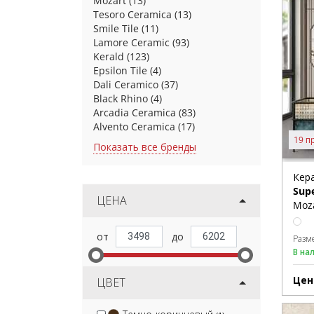
Mozart
(13)
Tesoro Ceramica
(13)
Smile Tile
(11)
Lamore Ceramic
(93)
Kerald
(123)
Epsilon Tile
(4)
Dali Ceramico
(37)
Black Rhino
(4)
Arcadia Ceramica
(83)
Alvento Ceramica
(17)
19 п
Показать все бренды
Кер
Sup
ЦЕНА
Moza
Разм
В на
Цен
ЦВЕТ