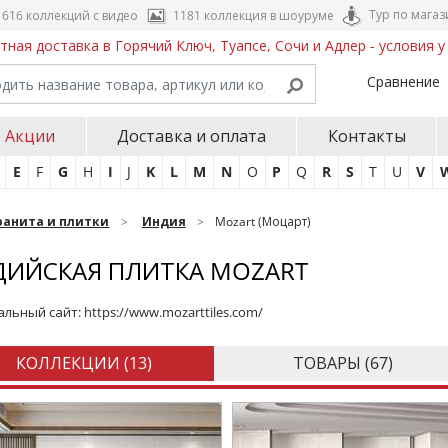
Тур по магаз
616 коллекций с видео
1181 коллекция в шоуруме
тная доставка в Горячий Ключ, Туапсе, Сочи и Адлер - условия 
Сравнение
Акции
Доставка и оплата
Контакты
E
F
G
H
I
J
K
L
M
N
O
P
Q
R
S
T
U
V
ранита и плитки
Индия
Mozart (Моцарт)
ДИЙСКАЯ ПЛИТКА MOZART
льный сайт:
https://www.mozarttiles.com/
КОЛЛЕКЦИИ (
13
)
ТОВАРЫ (
67
)