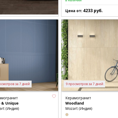
В наличии
4233
руб.
Цена от:
осмотров за 7 дней
9 просмотров за 7 дней
амогранит
Керамогранит
e & Unique
Woodland
rt (Индия)
Mozart (Индия)