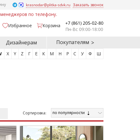
ину
krasnodar@plitka-sdvk.ru
Заказать звонок
у менеджеров по телефону.
+7 (861) 205-02-80
Избранное
Корзина
Пн-Вс 09:00-18:00
Покупателям
Дизайнерам
W
X
Y
Z
Г
Е
К
М
Н
Р
С
У
Ф
Ш
по популярности
Cортировка: