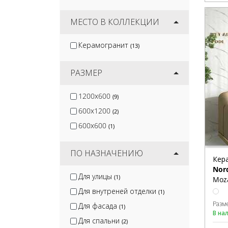
Epsilon Tile
(4)
Arcadia Ceramica
МЕСТО В КОЛЛЕКЦИИ
(83)
Lamore Ceramic
(93)
Керамогранит
(13)
Global Tile
(49)
Velsaa
(27)
РАЗМЕР
1200x600
(9)
600x1200
(2)
600x600
(1)
ПО НАЗНАЧЕНИЮ
Кер
Nor
Для улицы
(1)
Moza
Для внутреней отделки
(1)
Разм
Для фасада
(1)
В на
Для спальни
(2)