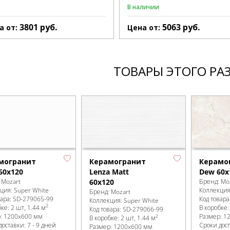
В наличии
3801
руб.
5063
руб.
а от:
Цена от:
ТОВАРЫ ЭТОГО РА
могранит
Керамогранит
Керамо
60x120
Lenza Matt
Dew 60x
:
Mozart
60x120
Бренд:
Mo
кция:
Super White
Коллекци
Бренд:
Mozart
вара:
SD-279065
-99
Код товара
Коллекция:
Super White
2
бке
:
2 шт, 1.44 м
В коробке
Код товара:
SD-279066
-99
р:
1200x600 мм
Размер:
1
2
В коробке
:
2 шт, 1.44 м
доставки: 7 - 9 дней
Сроки дост
Размер:
1200x600 мм