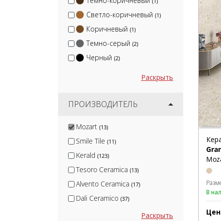
Темно-коричневый
(1)
Светло-коричневый
(1)
Коричневый
(1)
Темно-серый
(2)
Черный
(2)
Раскрыть
ПРОИЗВОДИТЕЛЬ
Mozart
(13)
Кер
Smile Tile
(11)
Gran
Kerald
(123)
Moza
Tesoro Ceramica
(13)
Разм
Alvento Ceramica
(17)
В на
Dali Ceramico
(37)
Цен
Black Rhino
(4)
Раскрыть