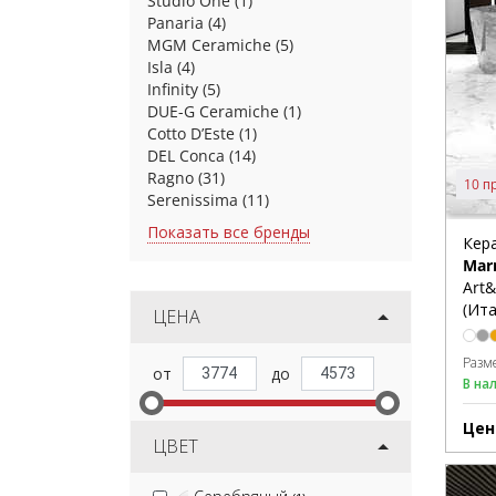
Studio One
(1)
Panaria
(4)
MGM Ceramiche
(5)
Isla
(4)
Infinity
(5)
DUE-G Ceramiche
(1)
Cotto D’Este
(1)
DEL Conca
(14)
Ragno
(31)
10 п
Serenissima
(11)
Показать все бренды
Кер
Mar
Art
(Ита
ЦЕНА
Разм
В на
Цен
ЦВЕТ