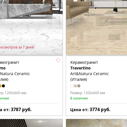
росмотров за 7 дней
амогранит
Керамогранит
mo
Travertino
&Natura Ceramic
Art&Natura Ceramic
лия)
(Италия)
ер:
1200x600 мм
Размер:
1200x600 мм
личии
В наличии
3787
руб.
3774
руб.
а от:
Цена от: