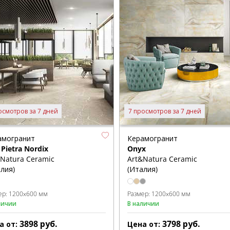
осмотров за 7 дней
7 просмотров за 7 дней
амогранит
Керамогранит
Pietra Nordix
Onyx
&Natura Ceramic
Art&Natura Ceramic
лия)
(Италия)
ер:
1200x600 мм
Размер:
1200x600 мм
личии
В наличии
3898
руб.
3798
руб.
а от:
Цена от: