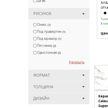
Да
(8)
Art
(Ита
РИСУНОК
Разм
В на
Оникс
(1)
Под травертин
(1)
Цен
Под мрамор
(1)
Песчаник
(2)
Однотонная
(2)
Раскрыть
ФОРМАТ
ТОЛЩИНА
Кера
ДИЗАЙН
Calac
Super