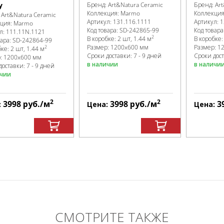
y
Бренд:
Art&Natura Ceramic
Бренд:
Ar
Коллекция:
Marmo
Коллекци
:
Art&Natura Ceramic
Артикул:
131.116.1111
Артикул:
1
кция:
Marmo
Код товара:
SD-242865
-99
Код товара
л:
111.11N.1121
2
В коробке
:
2 шт, 1.44 м
В коробке
вара:
SD-242864
-99
Размер:
1200x600 мм
Размер:
1
2
бке
:
2 шт, 1.44 м
Сроки доставки: 7 - 9 дней
Сроки дост
р:
1200x600 мм
в наличии
в наличи
доставки: 7 - 9 дней
ичии
2
2
3998
руб.
/м
3998
руб.
/м
3
:
Цена:
Цена:
СМОТРИТЕ ТАКЖЕ