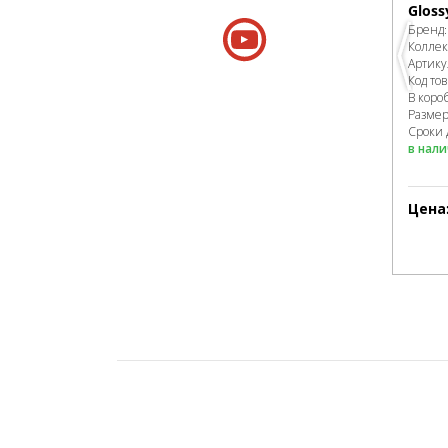
Gloss
Бренд
Колле
Артику
Код то
В коро
Разме
Сроки 
в нал
Цена