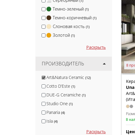
Серебряный
(1)
Темно-зеленый
(1)
Темно-коричневый
(1)
Слоновая кость
(1)
Золотой
(1)
Раскрыть
ПРОИЗВОДИТЕЛЬ
8 пр
Art&Natura Ceramic
(12)
Кер
Cotto D’Este
(1)
Una 
Art
DUE-G Ceramiche
(1)
(Ита
Studio One
(1)
Panaria
(4)
Разм
В на
Isla
(4)
MGM Ceramiche
(5)
Цен
Раскрыть