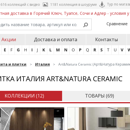
Тур по магаз
616 коллекций с видео
1181 коллекция в шоуруме
тная доставка в Горячий Ключ, Туапсе, Сочи и Адлер - условия 
Сравнение
Акции
Доставка и оплата
Контакты
E
F
G
H
I
J
K
L
M
N
O
P
Q
R
S
T
U
V
нита и плитки
Италия
Art&Natura Ceramic (Арт&Натура Керамик
ТКА ИТАЛИЯ ART&NATURA CERAMIC
КОЛЛЕКЦИИ (
12
)
ТОВАРЫ (
69
)