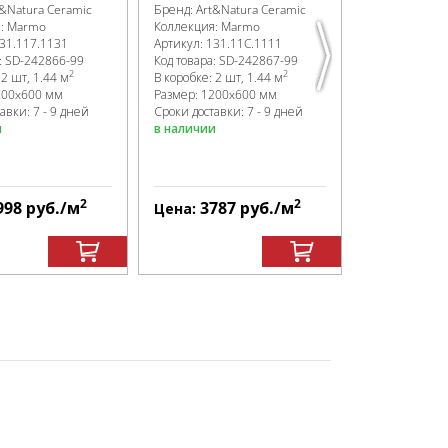
t&Natura Ceramic
Бренд:
Art&Natura Ceramic
Бренд:
Art&Na
я:
Marmo
Коллекция:
Marmo
Коллекция:
M
31.117.1131
Артикул:
131.11C.1111
Артикул:
111.
:
SD-242866
-99
Код товара:
SD-242867
-99
Код товара:
SD
2
2
:
2 шт, 1.44 м
В коробке
:
2 шт, 1.44 м
В коробке
:
2 ш
200x600 мм
Размер:
1200x600 мм
Размер:
1200
авки: 7 - 9 дней
Сроки доставки: 7 - 9 дней
Сроки доставк
и
в наличии
в наличии
2
2
998
руб.
/м
3787
руб.
/м
419
Цена:
Цена: