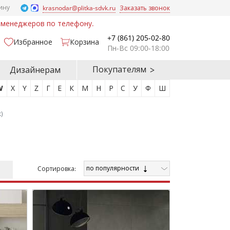
ину
krasnodar@plitka-sdvk.ru
Заказать звонок
у менеджеров по телефону.
+7 (861) 205-02-80
Избранное
Корзина
Пн-Вс 09:00-18:00
Покупателям
Дизайнерам
W
X
Y
Z
Г
Е
К
М
Н
Р
С
У
Ф
Ш
)
по популярности
Cортировка: