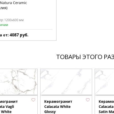
&Natura Ceramic
лия)
ер:
1200x600 мм
личии
4087
руб.
а от:
ТОВАРЫ ЭТОГО РА
могранит
Керамогранит
Керамо
ata Vagli
Calacata White
Calacata
 White
Glossy
Satin Ma