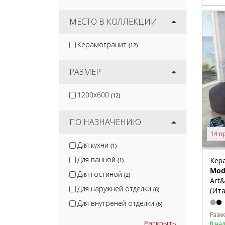
Infinity
(5)
DEL Conca
МЕСТО В КОЛЛЕКЦИИ
(14)
Ragno
(31)
Керамогранит
(12)
Serenissima
(11)
Keope Ceramiche
(13)
РАЗМЕР
1200x600
(12)
ПО НАЗНАЧЕНИЮ
14 п
Для кухни
(1)
Для ванной
Кер
(1)
Mod
Для гостиной
(2)
Art
Для наружней отделки
(6)
(Ита
Для внутреней отделки
(6)
Разм
Раскрыть
В на