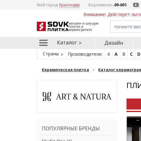
Мой город:
Краснодар
Код клиента:
-99-001
Внимание! Действует льго
магазин и шоу-рум
плитки и
керамогранита
Каталог
Дизайн
Страны
Производители:
4
A
B
C
D
Керамическая плитка
Каталог керамогра
ПЛИ
ПОПУЛЯРНЫЕ БРЕНДЫ