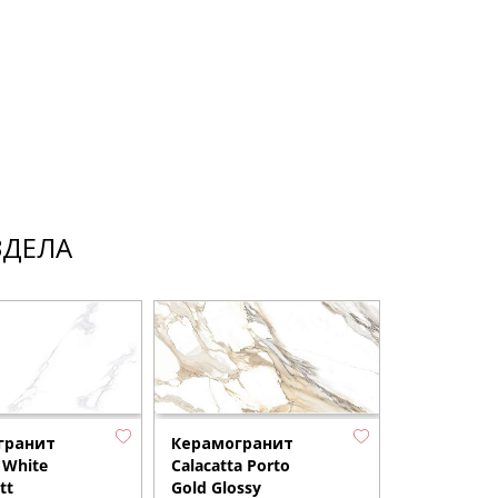
ЗДЕЛА
гранит
Керамогранит
Керамогр
 White
Calacatta Porto
Nero Marqu
tt
Gold Glossy
Black Pant